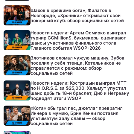
Шахов в «режиме бога», Филатов в
Новгороде, «Хроники» открывают свой
покерный клуб: обзор социальных сетей
Новости недели: Артем Осмирко выиграл
турнир GGMillion$, букмекеры оценивают
шансы участников финального стола
Главного события WSOP-2026
Злотников сломал чужую машину, Зубов
поселил у себя птенца, Котельников не
справляется с режимом: обзор
социальных сетей
Новости недели: Кострицын выиграл МТТ
по H.O.R.S.E. за $25,000, Хельмут упустил
шанс добыть 18-й браслет, Диб и Негреану
подводят итоги WSOP
«Кота» обыграл пес, джетлаг превратил
Иннера в мумию, Брин Кенни поставил
ультиматум Залу славы — обзор
социальных сетей