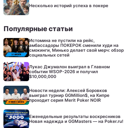
Несколько историй успеха в покере
Популярные статьи
Истомина не пустили на рейс,
амбассадоры ПОКЕРОК сменили худи на
смокинги, Минько делает свой мерч: обзор
социальных сетей
Лукас Джумалон выиграл в Главном
событии WSOP-2026 и получил
$10,000,000
Новости недели: Алексей Боровков
выиграл турнир GGMillion$, на Кипре
проходит серия Merit Poker NOIR
Еженедельные результаты воскресников
Новая надежда и GGMasters — на Poker.ru!