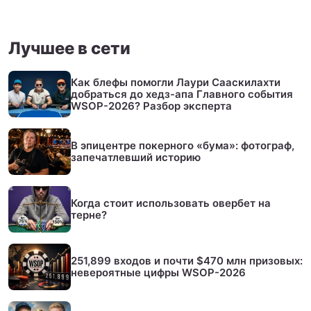
Лучшее в сети
Как блефы помогли Лаури Сааскилахти
добраться до хедз-апа Главного события
WSOP-2026? Разбор эксперта
В эпицентре покерного «бума»: фотограф,
запечатлевший историю
Когда стоит использовать овербет на
терне?
251,899 входов и почти $470 млн призовых:
невероятные цифры WSOP-2026