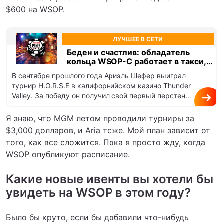
$600 на WSOP.
ЛУЧШЕЕ В СЕТИ
Беден и счастлив: обладатель
кольца WSOP-C работает в такси,
чтобы оплачивать бай-ины
В сентябре прошлого года Ариэль Шефер выиграл
турнир H.O.R.S.E в калифорнийском казино Thunder
Valley. За победу он получил свой первый перстень
World Series of…
Я знаю, что MGM летом проводили турниры за
$3,000 долларов, и Aria тоже. Мой план зависит от
того, как все сложится. Пока я просто жду, когда
WSOP опубликуют расписание.
Какие новые ивенты вы хотели бы
увидеть на WSOP в этом году?
Было бы круто, если бы добавили что-нибудь