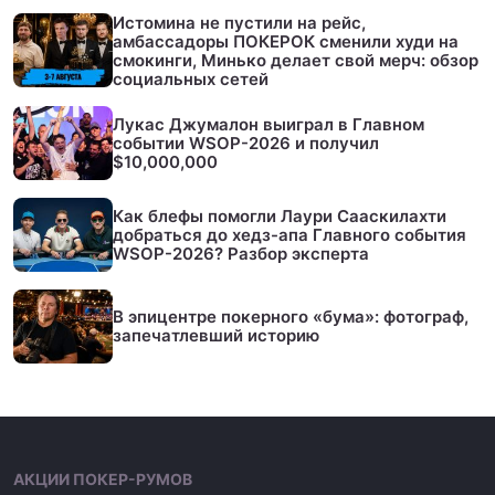
Истомина не пустили на рейс,
амбассадоры ПОКЕРОК сменили худи на
смокинги, Минько делает свой мерч: обзор
социальных сетей
Лукас Джумалон выиграл в Главном
событии WSOP-2026 и получил
$10,000,000
Как блефы помогли Лаури Сааскилахти
добраться до хедз-апа Главного события
WSOP-2026? Разбор эксперта
В эпицентре покерного «бума»: фотограф,
запечатлевший историю
АКЦИИ ПОКЕР-РУМОВ