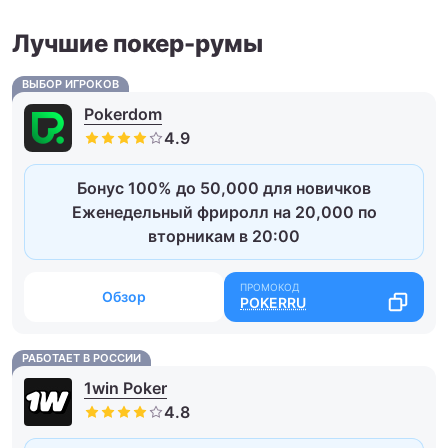
Лучшие покер-румы
ВЫБОР ИГРОКОВ
Pokerdom
Бонус 100% до 50,000 для новичков
Еженедельный фриролл на 20,000 по
вторникам в 20:00
Обзор
POKERRU
РАБОТАЕТ В РОССИИ
1win Poker