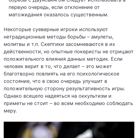
первую очередь, если отклонение от
матожидания оказалось существенным.
Некоторые суеверные игроки используют
нетрадиционные методы борьбы – амулеты,
молитвы и т.п. Скептики засомневаются в их
действенности, но опытные покеристы не отрицают
положительного влияния данных методик. Если
человек верит в то, что делает – это может
благотворно повлиять на его психологическое
состояние, что в свою очередь улучшит в
положительную сторону результативность игры.
Однако всецело надеяться на оккультизм и
приметы не стоит – во всем необходимо соблюдать
меру.