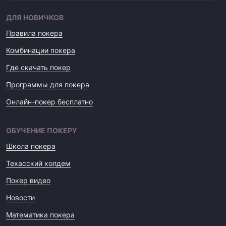
ДЛЯ НОВИЧКОВ
Правила покера
Комбинации покера
Где скачать покер
Программы для покера
Онлайн-покер бесплатно
ОБУЧЕНИЕ ПОКЕРУ
Школа покера
Техасский холдем
Покер видео
Новости
Математика покера