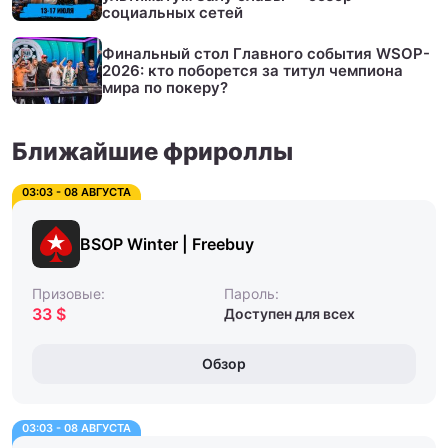
социальных сетей
Финальный стол Главного события WSOP-
2026: кто поборется за титул чемпиона
мира по покеру?
Ближайшие фрироллы
03:03 - 08 АВГУСТА
BSOP Winter | Freebuy
Призовые:
Пароль:
33 $
Доступен для всех
Обзор
03:03 - 08 АВГУСТА