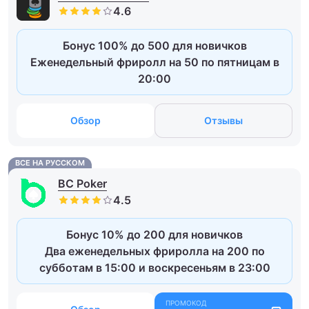
Бонус 100% до 500 для новичков
Еженедельный фриролл на 50 по пятницам в
20:00
Обзор
Отзывы
ВСЕ НА РУССКОМ
BC Poker
Бонус 10% до 200 для новичков
Два еженедельных фриролла на 200 по
субботам в 15:00 и воскресеньям в 23:00