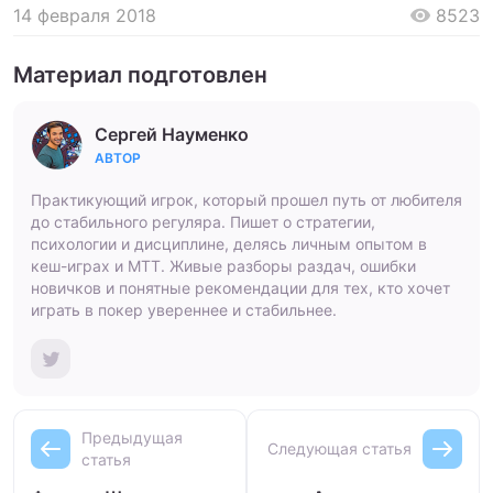
14 февраля 2018
8523
Материал подготовлен
Сергей Науменко
АВТОР
Практикующий игрок, который прошел путь от любителя
до стабильного регуляра. Пишет о стратегии,
психологии и дисциплине, делясь личным опытом в
кеш-играх и МТТ. Живые разборы раздач, ошибки
новичков и понятные рекомендации для тех, кто хочет
играть в покер увереннее и стабильнее.
Предыдущая
Следующая статья
статья