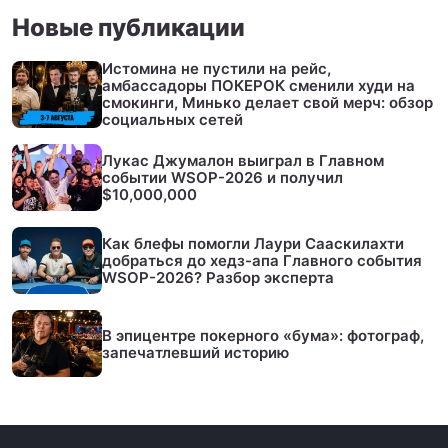
Новые публикации
Истомина не пустили на рейс,
амбассадоры ПОКЕРОК сменили худи на
смокинги, Минько делает свой мерч: обзор
социальных сетей
Лукас Джумалон выиграл в Главном
событии WSOP-2026 и получил
$10,000,000
Как блефы помогли Лаури Сааскилахти
добраться до хедз-апа Главного события
WSOP-2026? Разбор эксперта
В эпицентре покерного «бума»: фотограф,
запечатлевший историю