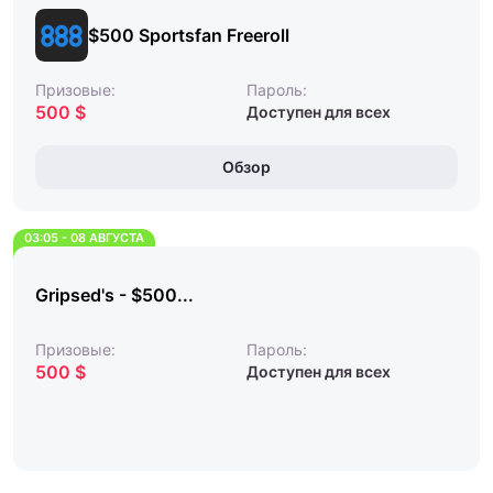
$500 Sportsfan Freeroll
Призовые:
Пароль:
500 $
Доступен для всех
Обзор
03:05 - 08 АВГУСТА
Gripsed's - $500...
Призовые:
Пароль:
500 $
Доступен для всех