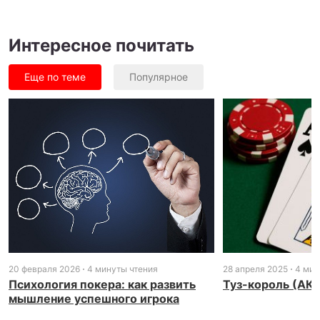
Интересное почитать
Еще по теме
Популярное
20 февраля 2026
4 минуты чтения
28 апреля 2025
4 мин
Психология покера: как развить
Туз-король (АК)
мышление успешного игрока