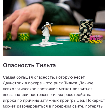
Опасность Тильта
Самая большая опасность, которую несет
Даунстрик в покере – это риск Тильта. Данное
психологическое состояние может появиться
внезапно или постепенно из-за расстройства
игрока по причине затяжных проигрышей. Покерист
может разочароваться в покерном сайте, потерять