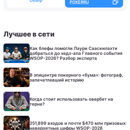
Обзор
POKERRU
Лучшее в сети
Как блефы помогли Лаури Сааскилахти
добраться до хедз-апа Главного события
WSOP-2026? Разбор эксперта
В эпицентре покерного «бума»: фотограф,
запечатлевший историю
Когда стоит использовать овербет на
терне?
251,899 входов и почти $470 млн призовых:
невероятные цифры WSOP-2026