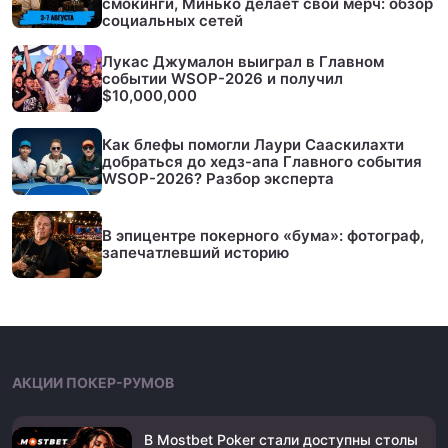
смокинги, Минько делает свой мерч: обзор
социальных сетей
Лукас Джумалон выиграл в Главном
событии WSOP-2026 и получил
$10,000,000
Как блефы помогли Лаури Сааскилахти
добраться до хедз-апа Главного события
WSOP-2026? Разбор эксперта
В эпицентре покерного «бума»: фотограф,
запечатлевший историю
АКЦИИ ПОКЕР-РУМОВ
В Mostbet Poker стали доступны столы