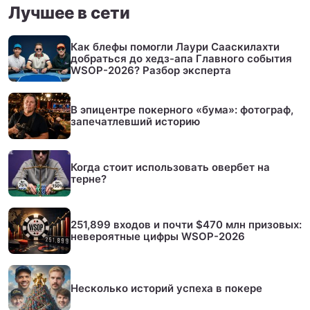
Лучшее в сети
Как блефы помогли Лаури Сааскилахти
добраться до хедз-апа Главного события
WSOP-2026? Разбор эксперта
В эпицентре покерного «бума»: фотограф,
запечатлевший историю
Когда стоит использовать овербет на
терне?
251,899 входов и почти $470 млн призовых:
невероятные цифры WSOP-2026
Несколько историй успеха в покере