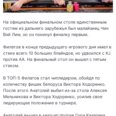
На официальном финальном столе единственным
гостем из дальнего зарубежья был малайзиец Чин
Вэй Лим, но он покинул финалку первым.
Филатов в конце предыдущего игрового дня имел в
стеке всего 10 больших блайндов, но удвоился с KJ
против АА. На финальный стол он вышел с пятым
стеком.
В ТОП-5 Филатов стал чиплидером, обойдя по
количеству фишек белоруса Виктора Ходоренко.
После этого Анатолий выбил из-за стола Алексея
Мельникова и Виктора Ходоренко, усилив свое
лидирующее положение в турнире.
Анатолий вышел в хедз-ап против Гора Казаряна,