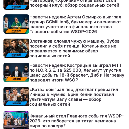
Новгороде, «Хроники» открывают свой
покерный клуб: обзор социальных сетей
Новости недели: Артем Осмирко выиграл
турнир GGMillion$, букмекеры оценивают
шансы участников финального стола
Главного события WSOP-2026
Злотников сломал чужую машину, Зубов
поселил у себя птенца, Котельников не
справляется с режимом: обзор
социальных сетей
Новости недели: Кострицын выиграл МТТ
по H.O.R.S.E. за $25,000, Хельмут упустил
шанс добыть 18-й браслет, Диб и Негреану
подводят итоги WSOP
«Кота» обыграл пес, джетлаг превратил
Иннера в мумию, Брин Кенни поставил
ультиматум Залу славы — обзор
социальных сетей
Финальный стол Главного события WSOP-
2026: кто поборется за титул чемпиона
мира по покеру?