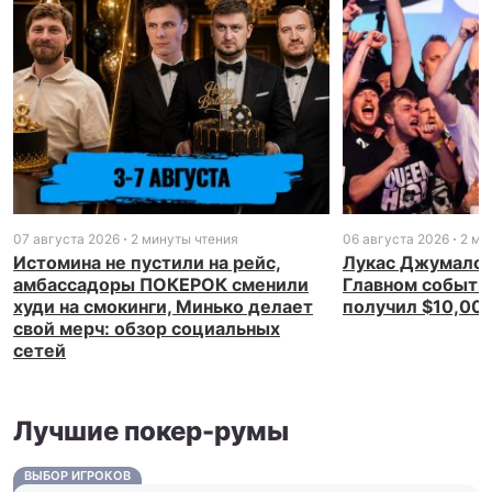
07 августа 2026
2 минуты чтения
06 августа 2026
2 ми
Истомина не пустили на рейс,
Лукас Джумалон
амбассадоры ПОКЕРОК сменили
Главном событи
худи на смокинги, Минько делает
получил $10,00
свой мерч: обзор социальных
сетей
Лучшие покер-румы
ВЫБОР ИГРОКОВ