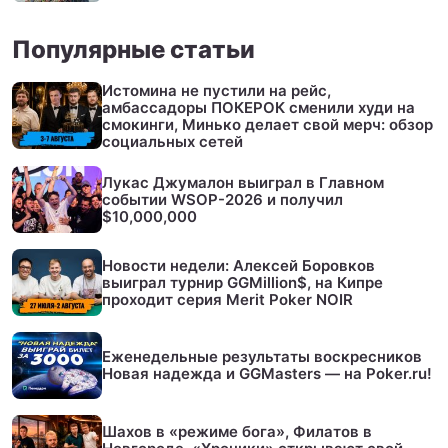
Популярные статьи
Истомина не пустили на рейс,
амбассадоры ПОКЕРОК сменили худи на
смокинги, Минько делает свой мерч: обзор
социальных сетей
Лукас Джумалон выиграл в Главном
событии WSOP-2026 и получил
$10,000,000
Новости недели: Алексей Боровков
выиграл турнир GGMillion$, на Кипре
проходит серия Merit Poker NOIR
Еженедельные результаты воскресников
Новая надежда и GGMasters — на Poker.ru!
Шахов в «режиме бога», Филатов в