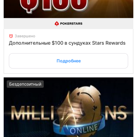
Завершено
Дополнительные $100 в сундуках Stars Rewards
Подробнее
Бездепозитный