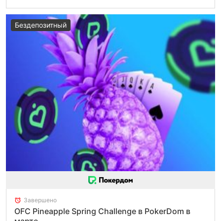
Бездепозитный
Завершено
OFC Pineapple Spring Challenge в PokerDom в