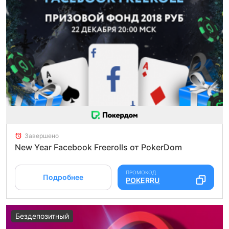
Завершено
New Year Facebook Freerolls от PokerDom
Подробнее
POKERRU
Бездепозитный