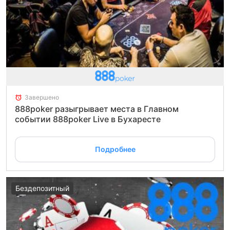
Завершено
888poker разыгрывает места в Главном
событии 888poker Live в Бухаресте
Подробнее
Бездепозитный