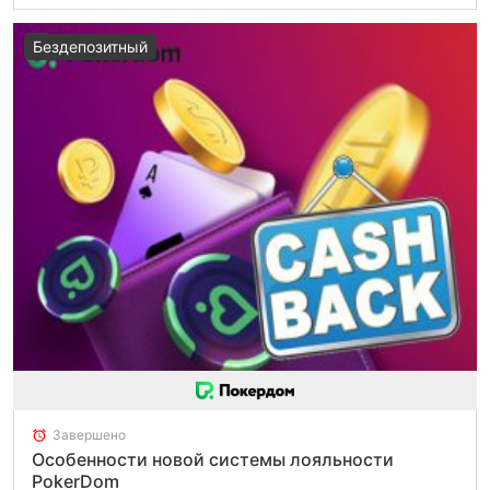
Бездепозитный
Завершено
Особенности новой системы лояльности
PokerDom