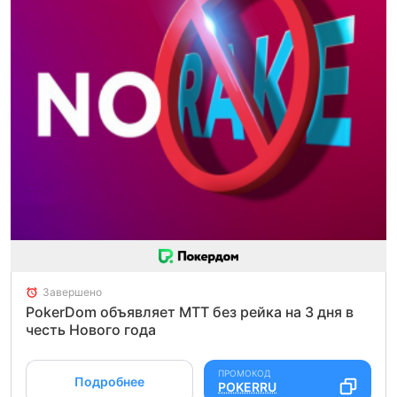
Завершено
PokerDom объявляет МТТ без рейка на 3 дня в
честь Нового года
Подробнее
POKERRU