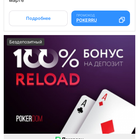
марте
Подробнее
POKERRU
Бездепозитный