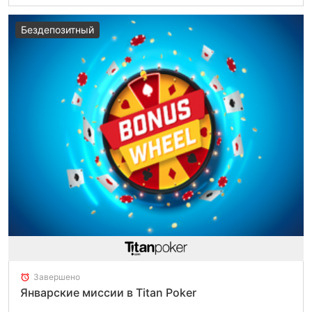
Бездепозитный
Завершено
Январские миссии в Titan Poker