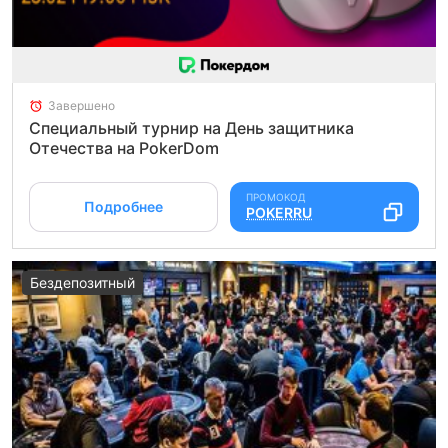
Завершено
Специальный турнир на День защитника
Отечества на PokerDom
Подробнее
POKERRU
Бездепозитный