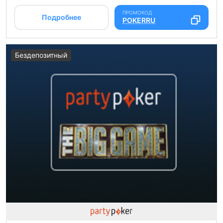
Подробнее
POKERRU
Бездепозитный