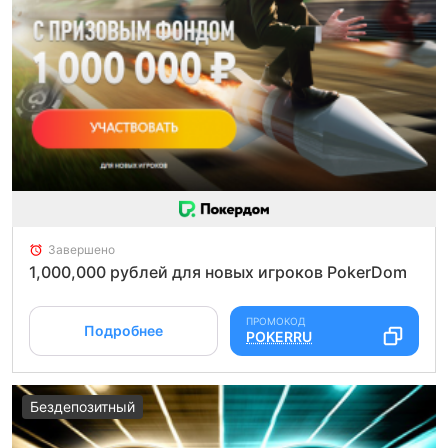
Завершено
1,000,000 рублей для новых игроков PokerDom
Подробнее
POKERRU
Бездепозитный