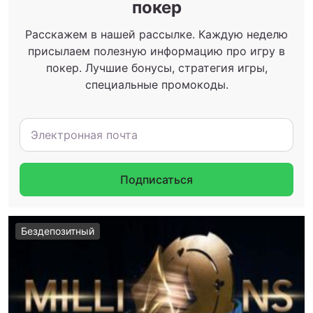
покер
Расскажем в нашей рассылке. Каждую неделю
присылаем полезную информацию про игру в
покер. Лучшие бонусы, стратегия игры,
специальные промокоды.
Подписаться
Бездепозитный