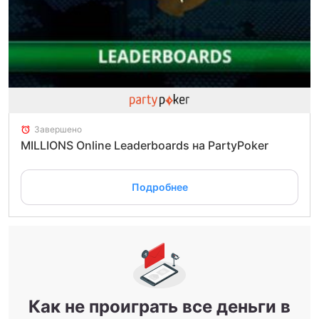
Завершено
MILLIONS Online Leaderboards на PartyPoker
Подробнее
Как не проиграть все деньги в