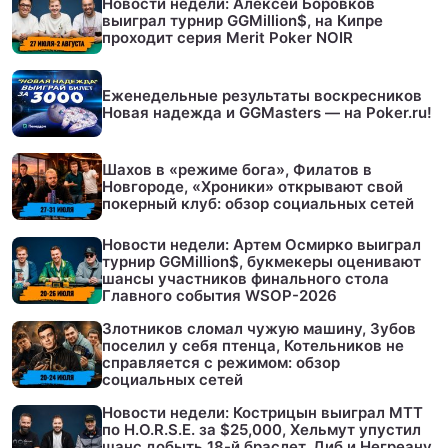
Новости недели: Алексей Боровков
выиграл турнир GGMillion$, на Кипре
проходит серия Merit Poker NOIR
Еженедельные результаты воскресников
Новая надежда и GGMasters — на Poker.ru!
Шахов в «режиме бога», Филатов в
Новгороде, «Хроники» открывают свой
покерный клуб: обзор социальных сетей
Новости недели: Артем Осмирко выиграл
турнир GGMillion$, букмекеры оценивают
шансы участников финального стола
Главного события WSOP-2026
Злотников сломал чужую машину, Зубов
поселил у себя птенца, Котельников не
справляется с режимом: обзор
социальных сетей
Новости недели: Кострицын выиграл МТТ
по H.O.R.S.E. за $25,000, Хельмут упустил
шанс добыть 18-й браслет, Диб и Негреану