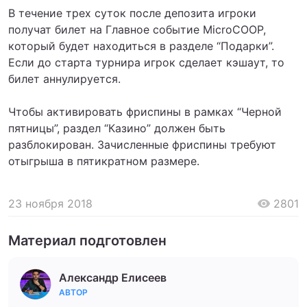
В течение трех суток после депозита игроки
получат билет на Главное событие MicroCOOP,
который будет находиться в разделе “Подарки”.
Если до старта турнира игрок сделает кэшаут, то
билет аннулируется.
Чтобы активировать фриспины в рамках “Черной
пятницы”, раздел “Казино” должен быть
разблокирован. Зачисленные фриспины требуют
отыгрыша в пятикратном размере.
23 ноября 2018
2801
Материал подготовлен
Александр Елисеев
АВТОР