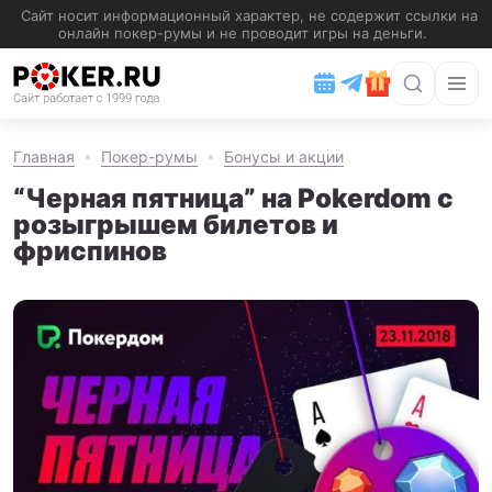
Главная
Покер-румы
Бонусы и акции
“Черная пятница” на Pokerdom с
розыгрышем билетов и
фриспинов