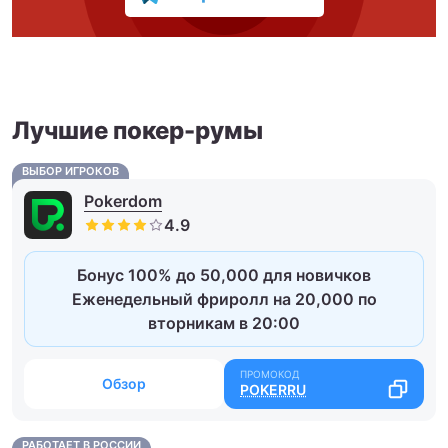
Лучшие покер-румы
ВЫБОР ИГРОКОВ
Pokerdom
Бонус 100% до 50,000 для новичков
Еженедельный фриролл на 20,000 по
вторникам в 20:00
Обзор
POKERRU
РАБОТАЕТ В РОССИИ