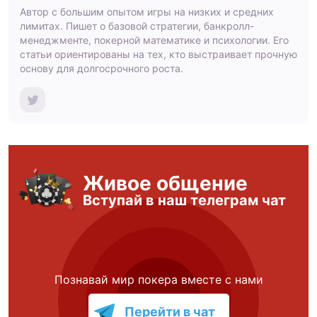
Автор с большим опытом игры на низких и средних
лимитах. Пишет о базовой стратегии, банкролл-
менеджменте, покерной математике и психологии. Его
статьи ориентированы на тех, кто выстраивает прочную
основу для долгосрочного роста.
Живое общение
Вступай в наш телеграм чат
Познавай мир покера вместе с нами
Перейти в чат