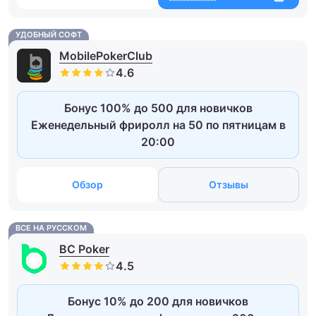
УДОБНЫЙ СОФТ
MobilePokerClub
Бонус 100% до 500 для новичков
Еженедельный фриролл на 50 по пятницам в
20:00
Обзор
Отзывы
ВСЕ НА РУССКОМ
BC Poker
Бонус 10% до 200 для новичков