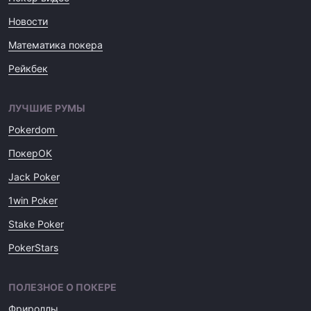
Новости
Математика покера
Рейкбек
ЛУЧШИЕ РУМЫ
Pokerdom
ПокерОК
Jack Poker
1win Poker
Stake Poker
PokerStars
ПОЛЕЗНОЕ О ПОКЕРЕ
Фрироллы