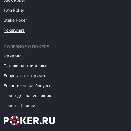
Jack Poker
1win Poker
Stake Poker
PokerStars
ПОЛЕЗНОЕ О ПОКЕРЕ
Фрироллы
Пароли на фрироллы
Бонусы покер-румов
Бездепозитные бонусы
Покер для начинающих
Покер в России