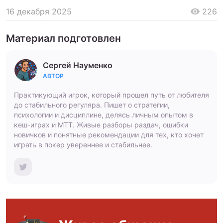
16 декабря 2025
226
Материал подготовлен
Сергей Науменко
АВТОР
Практикующий игрок, который прошел путь от любителя
до стабильного регуляра. Пишет о стратегии,
психологии и дисциплине, делясь личным опытом в
кеш-играх и МТТ. Живые разборы раздач, ошибки
новичков и понятные рекомендации для тех, кто хочет
играть в покер увереннее и стабильнее.