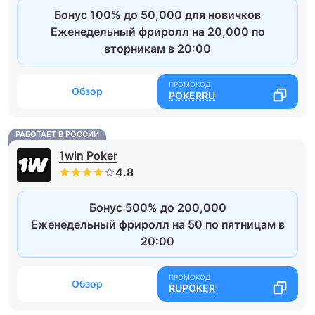
Бонус 100% до 50,000 для новичков
Еженедельный фриролл на 20,000 по
вторникам в 20:00
Обзор
POKERRU
РАБОТАЕТ В РОССИИ
1win Poker
Бонус 500% до 200,000
Еженедельный фриролл на 50 по пятницам в
20:00
Обзор
RUPOKER