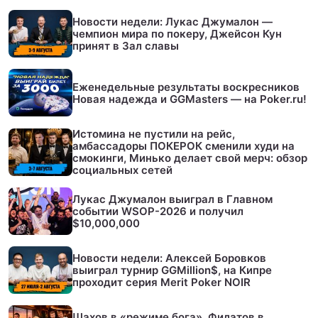
Новости недели: Лукас Джумалон —
чемпион мира по покеру, Джейсон Кун
принят в Зал славы
Еженедельные результаты воскресников
Новая надежда и GGMasters — на Poker.ru!
Истомина не пустили на рейс,
амбассадоры ПОКЕРОК сменили худи на
смокинги, Минько делает свой мерч: обзор
социальных сетей
Лукас Джумалон выиграл в Главном
событии WSOP-2026 и получил
$10,000,000
Новости недели: Алексей Боровков
выиграл турнир GGMillion$, на Кипре
проходит серия Merit Poker NOIR
Шахов в «режиме бога», Филатов в