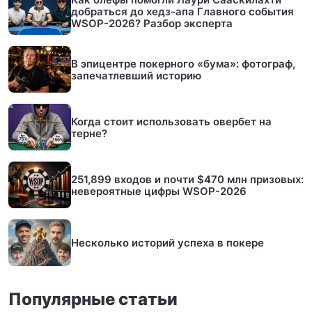
добраться до хедз-апа Главного события
WSOP-2026? Разбор эксперта
В эпицентре покерного «бума»: фотограф,
запечатлевший историю
Когда стоит использовать овербет на
терне?
251,899 входов и почти $470 млн призовых:
невероятные цифры WSOP-2026
Несколько историй успеха в покере
Популярные статьи