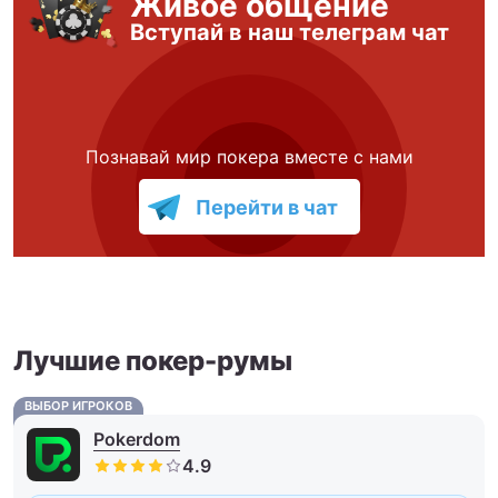
Живое общение
Вступай в наш телеграм чат
Познавай мир покера вместе с нами
Перейти в чат
Лучшие покер-румы
ВЫБОР ИГРОКОВ
Pokerdom