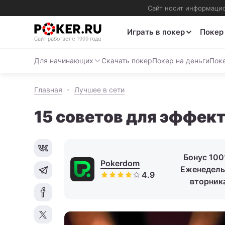
Играть в покер
Покер
Для начинающих
Скачать покер
Покер на деньги
Пок
Главная
Лучшее в сети
15 советов для эффек
Бонус 100
Pokerdom
Еженедель
вторник