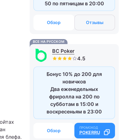
50 по пятницам в 20:00
Обзор
Отзывы
ВСЕ НА РУССКОМ
BC Poker
Бонус 10% до 200 для
новичков
Два еженедельных
фриролла на 200 по
субботам в 15:00 и
воскресеньям в 23:00
лойтах
ан
Обзор
POKERRU
я блефа.