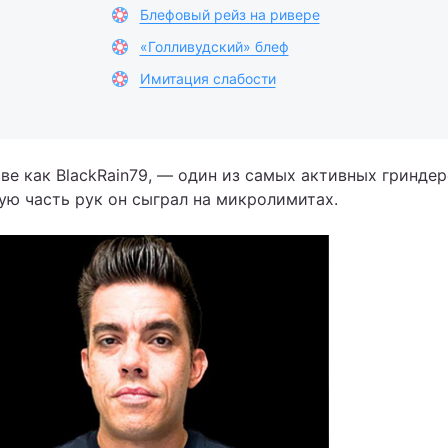
Блефовый рейз на ривере
«Голливудский» блеф
Имитация слабости
ве как BlackRain79, — один из самых активных гриндер
ую часть рук он сыграл на микролимитах.