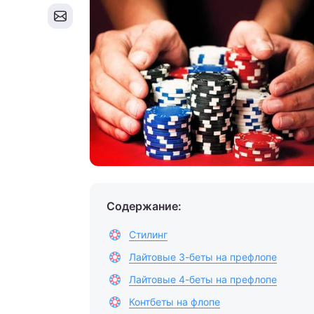
Содержание:
Стилинг
Лайтовые 3-беты на префлопе
Лайтовые 4-беты на префлопе
Контбеты на флопе