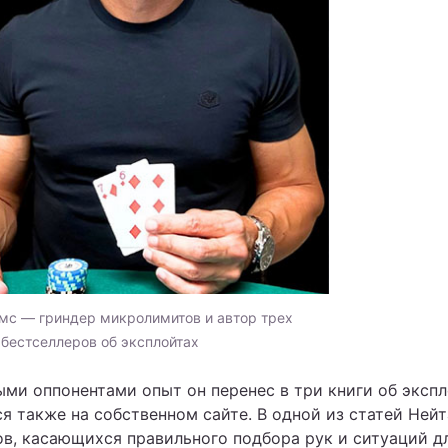
мс — гриндер микролимитов и автор трех
бестселлеров об эксплойтах
ми оппонентами опыт он перенес в три книги об эксп
я также на собственном сайте. В одной из статей Нейт
в, касающихся правильного подбора рук и ситуаций дл