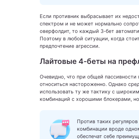
Если противник выбрасывает их недост
спектром и не может нормально сопрот
оверфолдит, то каждый 3-бет автомат
Поэтому в любой ситуации, когда стои
предпочтение агрессии.
Лайтовые 4-беты на преф
Очевидно, что при общей пассивности 
относиться настороженно. Однако сред
использовать ту же тактику с широкими
комбинаций с хорошими блокерами, но
Против таких регуляров
комбинации вроде одном
обеспечат себе преимуще