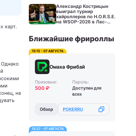
чемпиона мира по
Александр Кострицын
покеру?
выиграл турнир
хайроллеров по H.O.R.S.E.
на WSOP-2026 в Лас-
х карт.
Вегасе
Ближайшие фрироллы
15:15 - 07 АВГУСТА
. Однако
Омаха Фрибай
ый
высокими
Призовые:
Пароль:
ами
500 ₽
Доступен для
онец, на
всех
дувать
Обзор
POKERRU
15:27 - 07 АВГУСТА