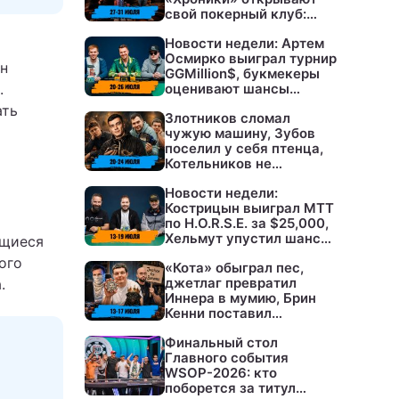
свой покерный клуб:
обзор социальных сетей
Новости недели: Артем
Осмирко выиграл турнир
он
GGMillion$, букмекеры
оценивают шансы
.
участников финального
ать
Злотников сломал
стола Главного события
чужую машину, Зубов
WSOP-2026
поселил у себя птенца,
Котельников не
справляется с режимом:
Новости недели:
обзор социальных сетей
Кострицын выиграл МТТ
по H.O.R.S.E. за $25,000,
Хельмут упустил шанс
ящиеся
добыть 18-й браслет,
ого
«Кота» обыграл пес,
Диб и Негреану
джетлаг превратил
подводят итоги WSOP
.
Иннера в мумию, Брин
Кенни поставил
ультиматум Залу славы
Финальный стол
— обзор социальных
Главного события
сетей
WSOP-2026: кто
поборется за титул