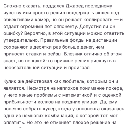
Сложно сказать, поддался Джаред последнему
чувству или просто решил поддержать экшен под
объективами камер, но он решает коллировать — и
отдает огромный пот оппоненту. Допустил ли он
ошибку? Вероятно, в этой ситуации можно ответить
утвердительно. Правильные фолды на дистанции
сохраняют в десятки раз больше денег, чем
приносят ставки и рейзы. Блезник отлично об этом
знает, но по какой-то причине решил рискнуть в
необязательной ситуации и проиграл.
Кулик же действовал как любитель, которым он и
является. Несмотря на неплохое понимание покера,
у него явные проблемы с математикой и с оценкой
прибыльности коллов на поздних улицах. Да, ему
повезло собрать кулер, когда у оппонента оказалась
одна из немногих комбинаций, с которой тот мог
оплатить. Но это не отменяет плохое решение на