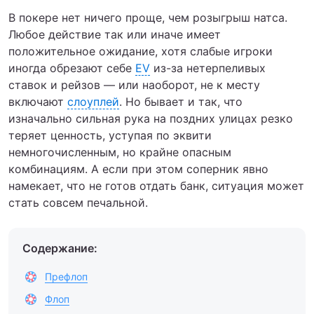
В покере нет ничего проще, чем розыгрыш натса.
Любое действие так или иначе имеет
положительное ожидание, хотя слабые игроки
иногда обрезают себе
EV
из-за нетерпеливых
ставок и рейзов — или наоборот, не к месту
включают
слоуплей
. Но бывает и так, что
изначально сильная рука на поздних улицах резко
теряет ценность, уступая по эквити
немногочисленным, но крайне опасным
комбинациям. А если при этом соперник явно
намекает, что не готов отдать банк, ситуация может
стать совсем печальной.
Содержание:
Префлоп
Флоп