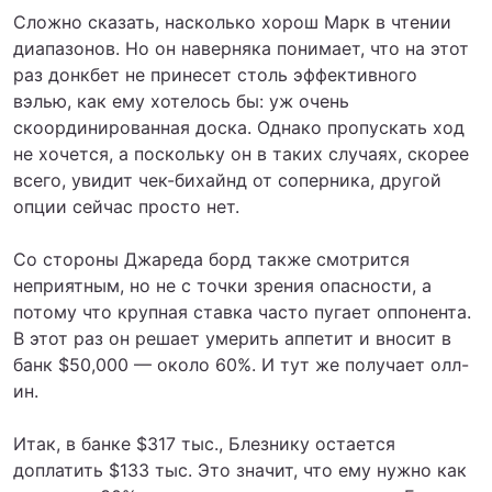
Сложно сказать, насколько хорош Марк в чтении
диапазонов. Но он наверняка понимает, что на этот
раз донкбет не принесет столь эффективного
вэлью, как ему хотелось бы: уж очень
скоординированная доска. Однако пропускать ход
не хочется, а поскольку он в таких случаях, скорее
всего, увидит чек-бихайнд от соперника, другой
опции сейчас просто нет.
Со стороны Джареда борд также смотрится
неприятным, но не с точки зрения опасности, а
потому что крупная ставка часто пугает оппонента.
В этот раз он решает умерить аппетит и вносит в
банк $50,000 — около 60%. И тут же получает олл-
ин.
Итак, в банке $317 тыс., Блезнику остается
доплатить $133 тыс. Это значит, что ему нужно как