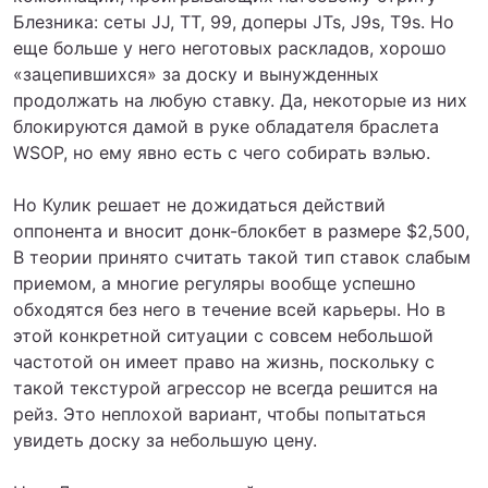
Блезника: сеты JJ, TT, 99, доперы JTs, J9s, T9s. Но
еще больше у него неготовых раскладов, хорошо
«зацепившихся» за доску и вынужденных
продолжать на любую ставку. Да, некоторые из них
блокируются дамой в руке обладателя браслета
WSOP, но ему явно есть с чего собирать вэлью.
Но Кулик решает не дожидаться действий
оппонента и вносит донк-блокбет в размере $2,500,
В теории принято считать такой тип ставок слабым
приемом, а многие регуляры вообще успешно
обходятся без него в течение всей карьеры. Но в
этой конкретной ситуации с совсем небольшой
частотой он имеет право на жизнь, поскольку с
такой текстурой агрессор не всегда решится на
рейз. Это неплохой вариант, чтобы попытаться
увидеть доску за небольшую цену.