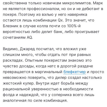
свойственна только новичкам микролимитов. Марк
не является профессионалом, но он и не дебютант в
покере. Поэтому из вэлью у него наверняка
остаются лишь комбинации Qx. Это значит, что
Блезник в случае колла почти со 100%-й
вероятностью либо делит банк, либо проигрывает
сочетаниям AQ.
Видимо, Джаред посчитал, что вложил уже
слишком много, чтобы отдать пот при равных
раскладах. Опытным покеристам знакомо это
чувство досады, когда натс в дорогой раздаче
превращается в маргинальный
блефкетчер
и просто
невозможно поверить, что дилер создал настолько
жестокий кулер. Внутри идет борьба между
рациональной уверенностью в необходимости
фолда и надеждой, что у соперника всего лишь
аналогичная по силе комбинация.