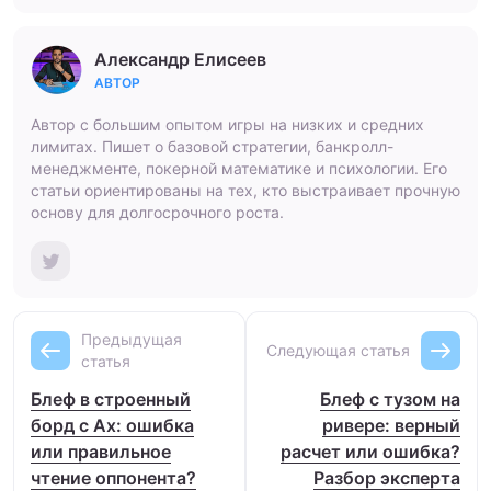
Александр Елисеев
АВТОР
Автор с большим опытом игры на низких и средних
лимитах. Пишет о базовой стратегии, банкролл-
менеджменте, покерной математике и психологии. Его
статьи ориентированы на тех, кто выстраивает прочную
основу для долгосрочного роста.
Предыдущая
Следующая статья
статья
Блеф в строенный
Блеф с тузом на
борд с Ax: ошибка
ривере: верный
или правильное
расчет или ошибка?
чтение оппонента?
Разбор эксперта