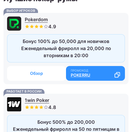
ВЫБОР ИГРОКОВ
Pokerdom
Бонус 100% до 50,000 для новичков
Еженедельный фриролл на 20,000 по
вторникам в 20:00
Обзор
POKERRU
РАБОТАЕТ В РОССИИ
1win Poker
Бонус 500% до 200,000
Еженедельный фриролл на 50 по пятницам в