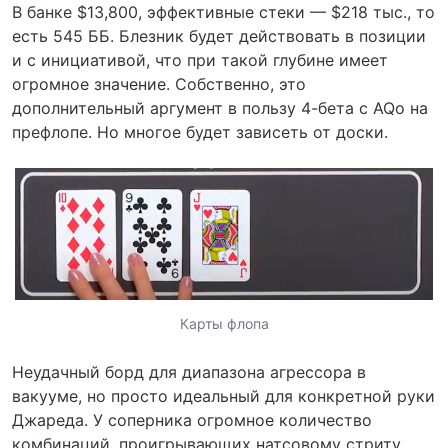
В банке $13,800, эффективные стеки — $218 тыс., то
есть 545 ББ. Блезник будет действовать в позиции
и с инициативой, что при такой глубине имеет
огромное значение. Собственно, это
дополнительный аргумент в пользу 4-бета с AQo на
префлопе. Но многое будет зависеть от доски.
Карты флопа
Неудачный борд для диапазона агрессора в
вакууме, но просто идеальный для конкретной руки
Джареда. У соперника огромное количество
комбинаций, проигрывающих натсовому стриту