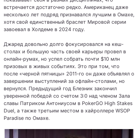
встречается достаточно редко. Американец даже
несколько лет подряд признавался лучшим в Омахе,
хотя свой единственный браслет Мировой серии
завоевал в Холдеме в 2024 году.
Джаред довольно долго фокусировался на кеш-
столах и большую часть своей карьеры провел в
онлайн-румах, но успел собрать почти $10 млн
призовых в живых событиях. Это при том, что
после «черной пятницы» 2011-го он даже объявлял о
завершении выступлений за офлайн-столами, но
вернулся. Предыдущий год Блезник закончил
уверенной победой со счетом 3:0 над членом Зала
славы Патриком Антониусом в PokerGO High Stakes
Duel, а также третьим местом в хайроллере WSOP
Paradise по Омахе.