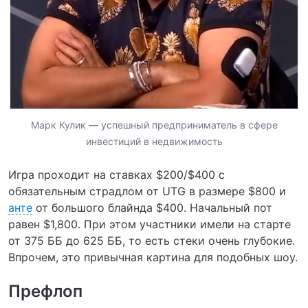
Марк Кулик — успешный предприниматель в сфере
инвестиций в недвижимость
Игра проходит на ставках $200/$400 с
обязательным страдлом от UTG в размере $800 и
анте
от большого блайнда $400. Начальный пот
равен $1,800. При этом участники имели на старте
от 375 ББ до 625 ББ, то есть стеки очень глубокие.
Впрочем, это привычная картина для подобных шоу.
Префлоп