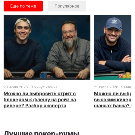
Еще по теме
Популярное
29 июля 2026
9 минут чтения
22 июля 2026
9 минут
Можно ли выбросить стрит с
Можно ли выбро
блокером к флешу на рейз на
высоким кикеро
ривере? Разбор эксперта
шансах банка? Р
Лучшие покер-румы