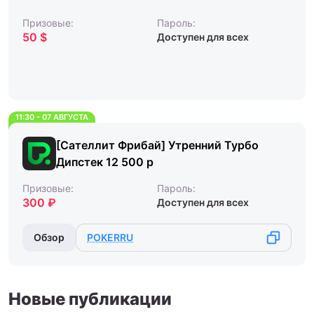
Призовые:
Пароль:
50 $
Доступен для всех
11:30 - 07 АВГУСТА
[Сателлит Фрибай] Утренний Турбо
Дипстек 12 500 р
Призовые:
Пароль:
300 ₽
Доступен для всех
Обзор
POKERRU
Новые публикации