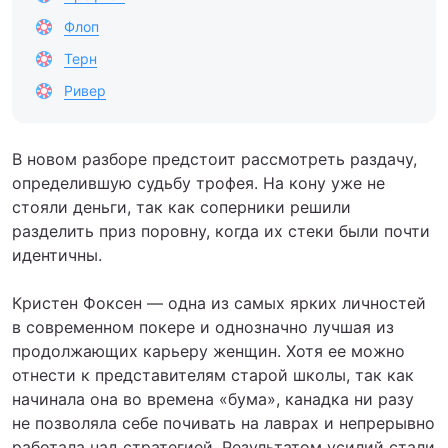
Флоп
Терн
Ривер
В новом разборе предстоит рассмотреть раздачу,
определившую судьбу трофея. На кону уже не
стояли деньги, так как соперники решили
разделить приз поровну, когда их стеки были почти
идентичны.
Кристен Фоксен — одна из самых ярких личностей
в современном покере и однозначно лучшая из
продолжающих карьеру женщин. Хотя ее можно
отнести к представителям старой школы, так как
начинала она во времена «бума», канадка ни разу
не позволяла себе почивать на лаврах и непрерывно
работала над стратегией. Результатом усилий стали