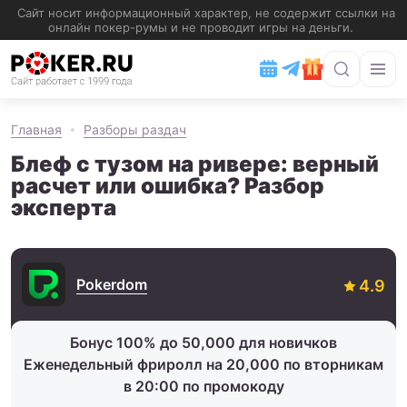
Главная
Разборы раздач
Блеф с тузом на ривере: верный
расчет или ошибка? Разбор
эксперта
Pokerdom
Бонус 100% до 50,000 для новичков
Еженедельный фриролл на 20,000 по вторникам
в 20:00 по промокоду