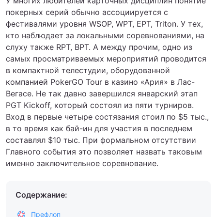
У многих любителей карточных дисциплин понятие
покерных серий обычно ассоциируется с
фестивалями уровня WSOP, WPT, EPT, Triton. У тех,
кто наблюдает за локальными соревнованиями, на
слуху также RPT, BPT. А между прочим, одно из
самых просматриваемых мероприятий проводится
в компактной телестудии, оборудованной
компанией PokerGO Tour в казино «Ария» в Лас-
Вегасе. Не так давно завершился январский этап
PGT Kickoff, который состоял из пяти турниров.
Вход в первые четыре состязания стоил по $5 тыс.,
в то время как бай-ин для участия в последнем
составлял $10 тыс. При формальном отсутствии
Главного события это позволяет назвать таковым
именно заключительное соревнование.
Содержание:
Префлоп