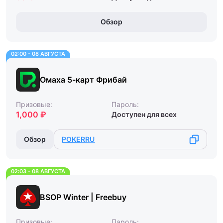
Обзор
02:00 - 08 АВГУСТА
Омаха 5-карт Фрибай
Призовые:
Пароль:
1,000 ₽
Доступен для всех
Обзор
POKERRU
02:03 - 08 АВГУСТА
BSOP Winter | Freebuy
Призовые:
Пароль: