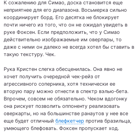
К сожалению для Симао, доска становится еще
неприятнее для его диапазона. Восьмерка сильно
координирует борд. Его десятка не блокирует
почти ничего из того, что он не ожидал увидеть в
руке Фоксен. Если предположить, что у Симао
действительно изображаемые им оверпары, то
даже с ними он далеко не всегда хотел бы ставить в
такую текстуру. Чек.
Рука Кристен слегка обесценилась. Она явно не
хочет получить очередной чек-рейз от
агрессивного соперника, хотя технически ее
вторую пару можно отнести в спектр вэлью-бета.
Впрочем, совсем не обязательно. Чеком вдогонку
она рискует позволить оппоненту реализовать
оверкарты, но на большинстве ранаутов у нее все
еще будет отличный
блефкетчер
против бразильца,
умеющего блефовать. Фоксен пропускает ход.