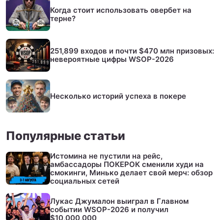
Когда стоит использовать овербет на
терне?
251,899 входов и почти $470 млн призовых:
невероятные цифры WSOP-2026
Несколько историй успеха в покере
Популярные статьи
Истомина не пустили на рейс,
амбассадоры ПОКЕРОК сменили худи на
смокинги, Минько делает свой мерч: обзор
социальных сетей
Лукас Джумалон выиграл в Главном
событии WSOP-2026 и получил
$10,000,000