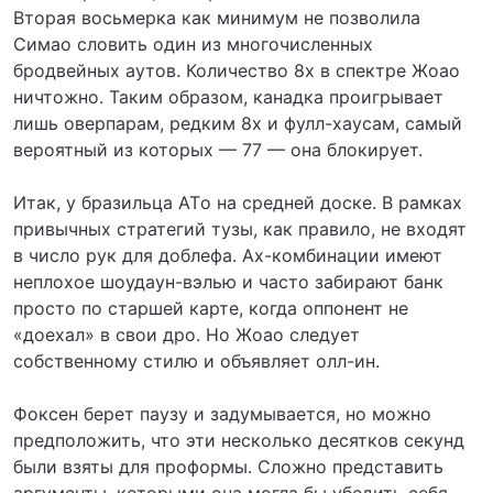
Вторая восьмерка как минимум не позволила
Симао словить один из многочисленных
бродвейных аутов. Количество 8x в спектре Жоао
ничтожно. Таким образом, канадка проигрывает
лишь оверпарам, редким 8x и фулл-хаусам, самый
вероятный из которых — 77 — она блокирует.
Итак, у бразильца ATо на средней доске. В рамках
привычных стратегий тузы, как правило, не входят
в число рук для доблефа. Ax-комбинации имеют
неплохое шоудаун-вэлью и часто забирают банк
просто по старшей карте, когда оппонент не
«доехал» в свои дро. Но Жоао следует
собственному стилю и объявляет олл-ин.
Фоксен берет паузу и задумывается, но можно
предположить, что эти несколько десятков секунд
были взяты для проформы. Сложно представить
аргументы, которыми она могла бы убедить себя