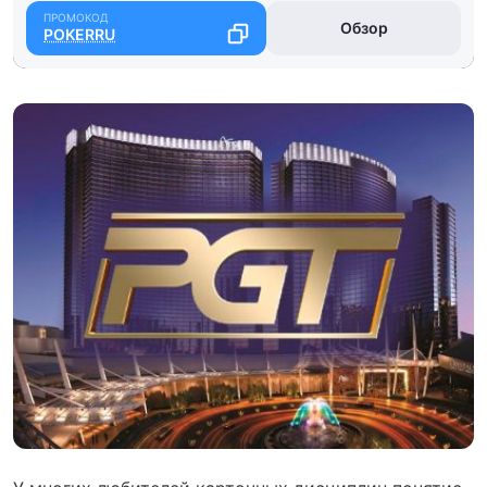
Обзор
POKERRU