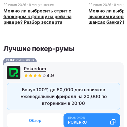
29 июля 2026
8 минут чтения
22 июля 2026
8 минут
Можно ли выбросить стрит с
Можно ли выбро
блокером к флешу на рейз на
высоким кикеро
ривере? Разбор эксперта
шансах банка? Р
Лучшие покер-румы
ВЫБОР ИГРОКОВ
Pokerdom
Бонус 100% до 50,000 для новичков
Еженедельный фриролл на 20,000 по
вторникам в 20:00
Обзор
POKERRU