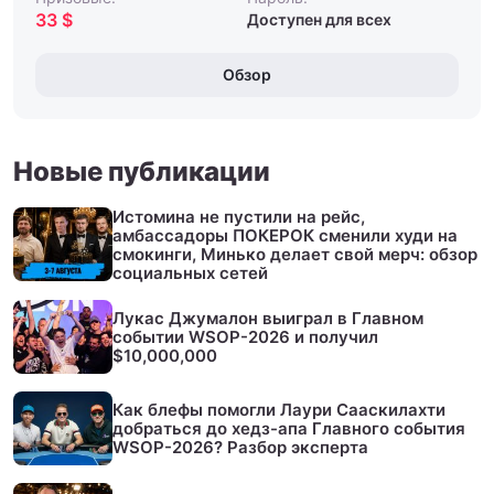
33 $
Доступен для всех
Обзор
Новые публикации
Истомина не пустили на рейс,
амбассадоры ПОКЕРОК сменили худи на
смокинги, Минько делает свой мерч: обзор
социальных сетей
Лукас Джумалон выиграл в Главном
событии WSOP-2026 и получил
$10,000,000
Как блефы помогли Лаури Сааскилахти
добраться до хедз-апа Главного события
WSOP-2026? Разбор эксперта