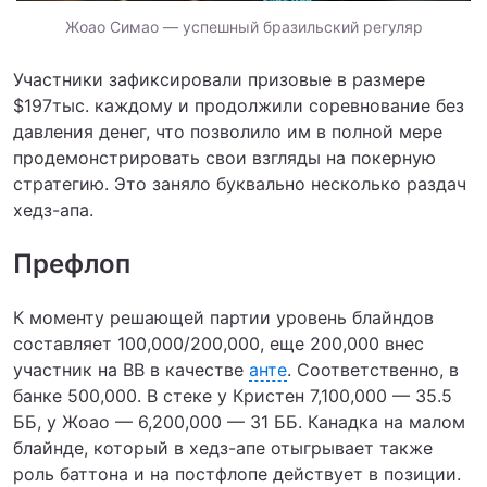
Жоао Симао — успешный бразильский регуляр
Участники зафиксировали призовые в размере
$197тыс. каждому и продолжили соревнование без
давления денег, что позволило им в полной мере
продемонстрировать свои взгляды на покерную
стратегию. Это заняло буквально несколько раздач
хедз-апа.
Префлоп
К моменту решающей партии уровень блайндов
составляет 100,000/200,000, еще 200,000 внес
участник на BB в качестве
анте
. Соответственно, в
банке 500,000. В стеке у Кристен 7,100,000 — 35.5
ББ, у Жоао — 6,200,000 — 31 ББ. Канадка на малом
блайнде, который в хедз-апе отыгрывает также
роль баттона и на постфлопе действует в позиции.