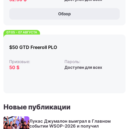
Обзор
07:05 - 07 АВГУСТА
$50 GTD Freeroll PLO
Призовые:
Пароль:
50 $
Доступен для всех
Новые публикации
Лукас Джумалон выиграл в Главном
событии WSOP-2026 и получил