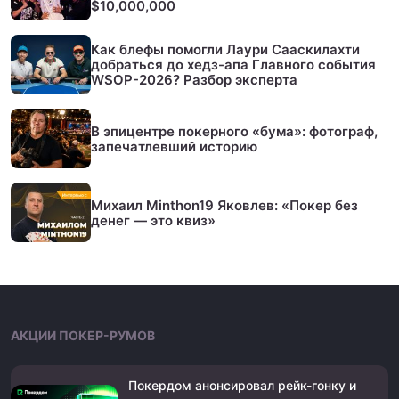
$10,000,000
Как блефы помогли Лаури Сааскилахти
добраться до хедз-апа Главного события
WSOP-2026? Разбор эксперта
В эпицентре покерного «бума»: фотограф,
запечатлевший историю
Михаил Minthon19 Яковлев: «Покер без
денег — это квиз»
АКЦИИ ПОКЕР-РУМОВ
Покердом анонсировал рейк-гонку и