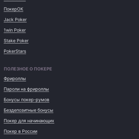
ПокерОК
Jack Poker
1win Poker
Stake Poker
PokerStars
ПОЛЕЗНОЕ О ПОКЕРЕ
Фрироллы
Пароли на фрироллы
Бонусы покер-румов
Бездепозитные бонусы
Покер для начинающих
Покер в России