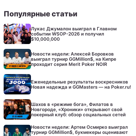
Популярные статьи
Лукас Джумалон выиграл в Главном
событии WSOP-2026 и получил
$10,000,000
Новости недели: Алексей Боровков
выиграл турнир GGMillion$, на Кипре
проходит серия Merit Poker NOIR
Еженедельные результаты воскресников
Новая надежда и GGMasters — на Poker.ru!
Шахов в «режиме бога», Филатов в
Новгороде, «Хроники» открывают свой
покерный клуб: обзор социальных сетей
Новости недели: Артем Осмирко выиграл
турнир GGMillion$, букмекеры оценивают