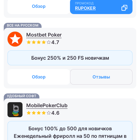
Обзор
RUPOKER
ВСЕ НА РУССКОМ
Mostbet Poker
Бонус 250% и 250 FS новичкам
Обзор
Отзывы
УДОБНЫЙ СОФТ
MobilePokerClub
Бонус 100% до 500 для новичков
Еженедельный фриролл на 50 по пятницам в