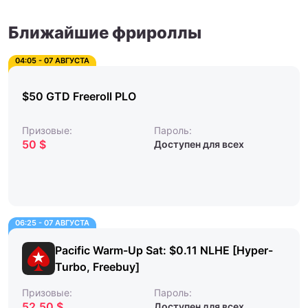
Ближайшие фрироллы
04:05 - 07 АВГУСТА
$50 GTD Freeroll PLO
Призовые:
Пароль:
50 $
Доступен для всех
06:25 - 07 АВГУСТА
Pacific Warm-Up Sat: $0.11 NLHE [Hyper-
Turbo, Freebuy]
Призовые:
Пароль:
52.50 $
Доступен для всех