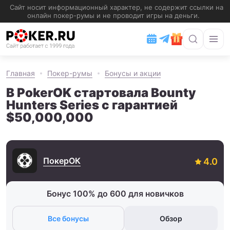
Главная
Покер-румы
Бонусы и акции
В PokerOK стартовала Bounty
Hunters Series с гарантией
$50,000,000
ПокерОК
Бонус 100% до 600 для новичков
Все бонусы
Обзор