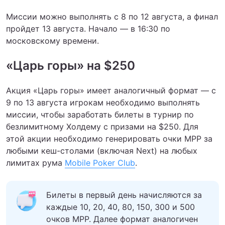
Миссии можно выполнять с 8 по 12 августа, а финал
пройдет 13 августа. Начало — в 16:30 по
московскому времени.
«Царь горы» на $250
Акция «Царь горы» имеет аналогичный формат — с
9 по 13 августа игрокам необходимо выполнять
миссии, чтобы заработать билеты в турнир по
безлимитному Холдему с призами на $250. Для
этой акции необходимо генерировать очки MPP за
любыми кеш-столами (включая Next) на любых
лимитах рума
Mobile Poker Club
.
Билеты в первый день начисляются за
каждые 10, 20, 40, 80, 150, 300 и 500
очков MPP. Далее формат аналогичен