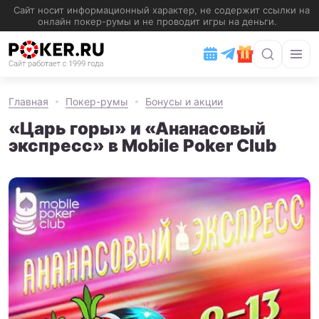
Главная
Покер-румы
Бонусы и акции
«Царь горы» и «Ананасовый
экспресс» в Mobile Poker Club