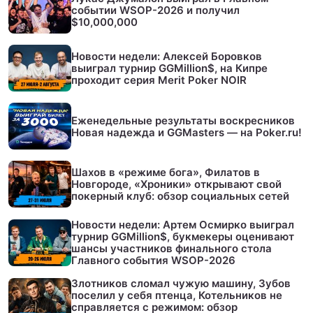
событии WSOP-2026 и получил
$10,000,000
Новости недели: Алексей Боровков
выиграл турнир GGMillion$, на Кипре
проходит серия Merit Poker NOIR
Еженедельные результаты воскресников
Новая надежда и GGMasters — на Poker.ru!
Шахов в «режиме бога», Филатов в
Новгороде, «Хроники» открывают свой
покерный клуб: обзор социальных сетей
Новости недели: Артем Осмирко выиграл
турнир GGMillion$, букмекеры оценивают
шансы участников финального стола
Главного события WSOP-2026
Злотников сломал чужую машину, Зубов
поселил у себя птенца, Котельников не
справляется с режимом: обзор