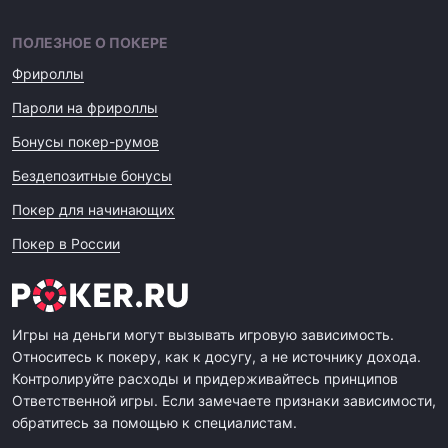
ПОЛЕЗНОЕ О ПОКЕРЕ
Фрироллы
Пароли на фрироллы
Бонусы покер-румов
Бездепозитные бонусы
Покер для начинающих
Покер в России
Игры на деньги могут вызывать игровую зависимость.
Относитесь к покеру, как к досугу, а не источнику дохода.
Контролируйте расходы и придерживайтесь принципов
Ответственной игры. Если замечаете признаки зависимости,
обратитесь за помощью к специалистам.