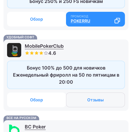
Бонус 250% и 250 FS новичкам
Обзор
POKERRU
УДОБНЫЙ СОФТ
MobilePokerClub
Бонус 100% до 500 для новичков
Еженедельный фриролл на 50 по пятницам в
20:00
Обзор
Отзывы
ВСЕ НА РУССКОМ
BC Poker