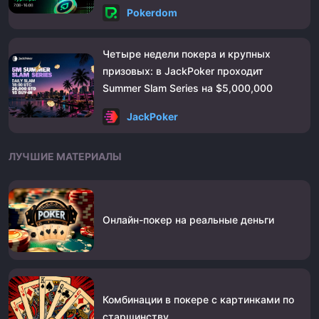
Pokerdom
Четыре недели покера и крупных
призовых: в JackPoker проходит
Summer Slam Series на $5,000,000
JackPoker
ЛУЧШИЕ МАТЕРИАЛЫ
Онлайн-покер на реальные деньги
Комбинации в покере с картинками по
старшинству