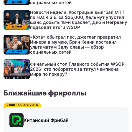
социальных сетей
Новости недели: Кострицын выиграл МТТ
по H.O.R.S.E. за $25,000, Хельмут упустил
шанс добыть 18-й браслет, Диб и Негреану
подводят итоги WSOP
«Кота» обыграл пес, джетлаг превратил
Иннера в мумию, Брин Кенни поставил
ультиматум Залу славы — обзор
социальных сетей
Финальный стол Главного события WSOP-
2026: кто поборется за титул чемпиона
мира по покеру?
Ближайшие фрироллы
21:00 - 09 АВГУСТА
Китайский Фрибай