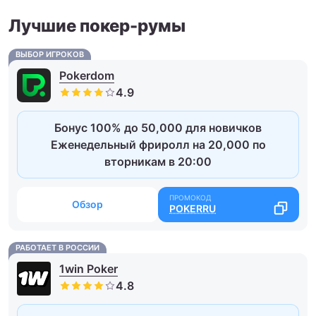
Лучшие покер-румы
ВЫБОР ИГРОКОВ
Pokerdom
Бонус 100% до 50,000 для новичков
Еженедельный фриролл на 20,000 по
вторникам в 20:00
Обзор
POKERRU
РАБОТАЕТ В РОССИИ
1win Poker