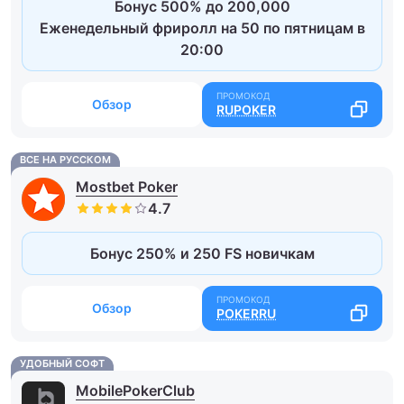
Бонус 500% до 200,000
Еженедельный фриролл на 50 по пятницам в
20:00
Обзор
RUPOKER
ВСЕ НА РУССКОМ
Mostbet Poker
Бонус 250% и 250 FS новичкам
Обзор
POKERRU
УДОБНЫЙ СОФТ
MobilePokerClub