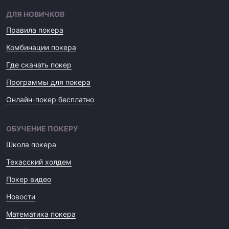
ДЛЯ НОВИЧКОВ
Правила покера
Комбинации покера
Где скачать покер
Программы для покера
Онлайн-покер бесплатно
ОБУЧЕНИЕ ПОКЕРУ
Школа покера
Техасский холдем
Покер видео
Новости
Математика покера