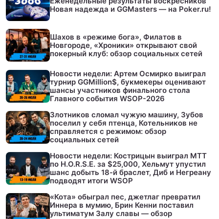
Еженедельные результаты воскресников
Новая надежда и GGMasters — на Poker.ru!
Шахов в «режиме бога», Филатов в
Новгороде, «Хроники» открывают свой
покерный клуб: обзор социальных сетей
Новости недели: Артем Осмирко выиграл
турнир GGMillion$, букмекеры оценивают
шансы участников финального стола
Главного события WSOP-2026
Злотников сломал чужую машину, Зубов
поселил у себя птенца, Котельников не
справляется с режимом: обзор
социальных сетей
Новости недели: Кострицын выиграл МТТ
по H.O.R.S.E. за $25,000, Хельмут упустил
шанс добыть 18-й браслет, Диб и Негреану
подводят итоги WSOP
«Кота» обыграл пес, джетлаг превратил
Иннера в мумию, Брин Кенни поставил
ультиматум Залу славы — обзор