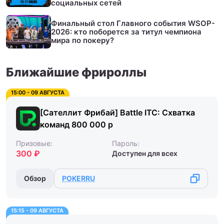
социальных сетей
Финальный стол Главного события WSOP-
2026: кто поборется за титул чемпиона
мира по покеру?
Ближайшие фрироллы
15:00 - 09 АВГУСТА
[Сателлит Фрибай] Battle ITC: Схватка
команд 800 000 р
Призовые:
Пароль:
300 ₽
Доступен для всех
Обзор
POKERRU
15:15 - 09 АВГУСТА