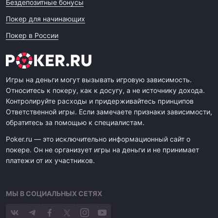
Бездепозитные бонусы
Покер для начинающих
Покер в России
Игры на деньги могут вызывать игровую зависимость.
Относитесь к покеру, как к досугу, а не источнику дохода.
Контролируйте расходы и придерживайтесь принципов
Ответственной игры. Если замечаете признаки зависимости,
обратитесь за помощью к специалистам.
Poker.ru — это исключительно информационный сайт о
покере. Он не организует игры на деньги и не принимает
платежи от их участников.
МЫ В СОЦИАЛЬНЫХ СЕТЯХ