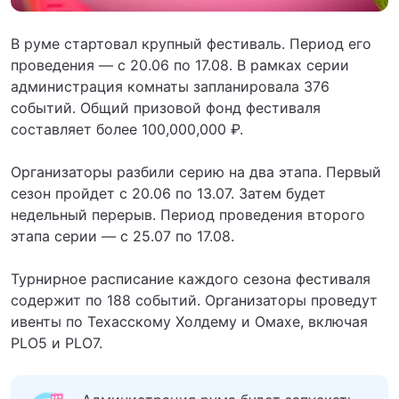
В руме стартовал крупный фестиваль. Период его
проведения ― с 20.06 по 17.08. В рамках серии
администрация комнаты запланировала 376
событий. Общий призовой фонд фестиваля
составляет более 100,000,000 ₽.
Организаторы разбили серию на два этапа. Первый
сезон пройдет с 20.06 по 13.07. Затем будет
недельный перерыв. Период проведения второго
этапа серии ― с 25.07 по 17.08.
Турнирное расписание каждого сезона фестиваля
содержит по 188 событий. Организаторы проведут
ивенты по Техасскому Холдему и Омахе, включая
PLO5 и PLO7.