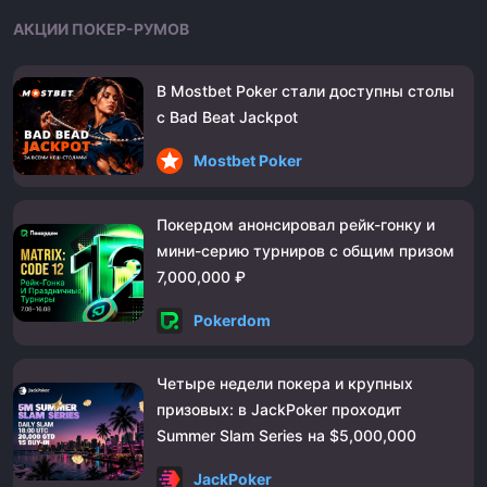
АКЦИИ ПОКЕР-РУМОВ
В Mostbet Poker стали доступны столы
с Bad Beat Jackpot
Mostbet Poker
Покердом анонсировал рейк-гонку и
мини-серию турниров с общим призом
7,000,000 ₽
Pokerdom
Четыре недели покера и крупных
призовых: в JackPoker проходит
Summer Slam Series на $5,000,000
JackPoker