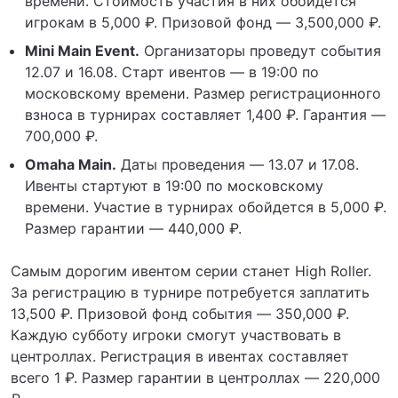
времени. Стоимость участия в них обойдется
игрокам в 5,000 ₽. Призовой фонд ― 3,500,000 ₽.
Mini Main Event.
Организаторы проведут события
12.07 и 16.08. Старт ивентов ― в 19:00 по
московскому времени. Размер регистрационного
взноса в турнирах составляет 1,400 ₽. Гарантия ―
700,000 ₽.
Omaha Main.
Даты проведения ― 13.07 и 17.08.
Ивенты стартуют в 19:00 по московскому
времени. Участие в турнирах обойдется в 5,000 ₽.
Размер гарантии ― 440,000 ₽.
Самым дорогим ивентом серии станет High Roller.
За регистрацию в турнире потребуется заплатить
13,500 ₽. Призовой фонд события ― 350,000 ₽.
Каждую субботу игроки смогут участвовать в
центроллах. Регистрация в ивентах составляет
всего 1 ₽. Размер гарантии в центроллах ― 220,000