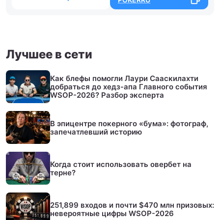
Лучшее в сети
Как блефы помогли Лаури Сааскилахти
добраться до хедз-апа Главного события
WSOP-2026? Разбор эксперта
В эпицентре покерного «бума»: фотограф,
запечатлевший историю
Когда стоит использовать овербет на
терне?
251,899 входов и почти $470 млн призовых:
невероятные цифры WSOP-2026