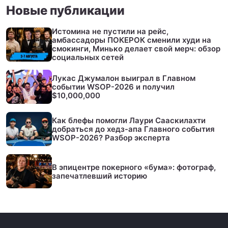
Новые публикации
Истомина не пустили на рейс,
амбассадоры ПОКЕРОК сменили худи на
смокинги, Минько делает свой мерч: обзор
социальных сетей
Лукас Джумалон выиграл в Главном
событии WSOP-2026 и получил
$10,000,000
Как блефы помогли Лаури Сааскилахти
добраться до хедз-апа Главного события
WSOP-2026? Разбор эксперта
В эпицентре покерного «бума»: фотограф,
запечатлевший историю