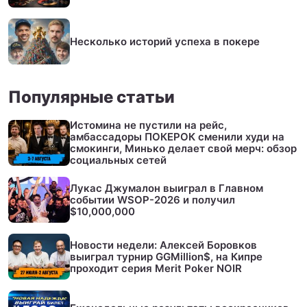
Несколько историй успеха в покере
Популярные статьи
Истомина не пустили на рейс,
амбассадоры ПОКЕРОК сменили худи на
смокинги, Минько делает свой мерч: обзор
социальных сетей
Лукас Джумалон выиграл в Главном
событии WSOP-2026 и получил
$10,000,000
Новости недели: Алексей Боровков
выиграл турнир GGMillion$, на Кипре
проходит серия Merit Poker NOIR