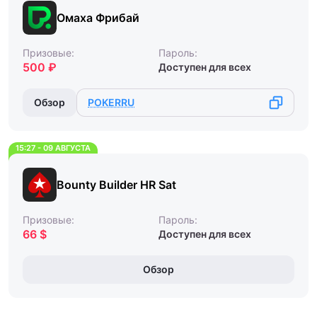
Омаха Фрибай
Призовые:
Пароль:
500 ₽
Доступен для всех
Обзор
POKERRU
15:27 - 09 АВГУСТА
Bounty Builder HR Sat
Призовые:
Пароль:
66 $
Доступен для всех
Обзор