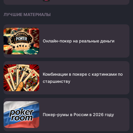
ЛУЧШИЕ МАТЕРИАЛЫ
Онлайн-покер на реальные деньги
Комбинации в покере с картинками по
старшинству
Покер-румы в России в 2026 году