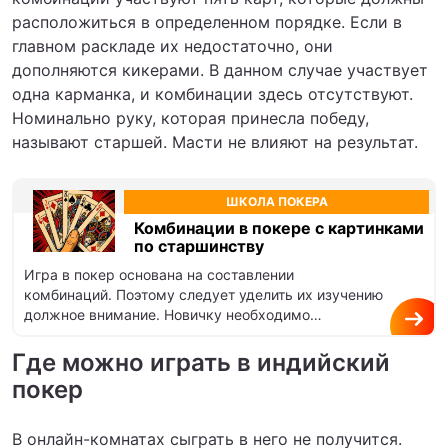
расположиться в определенном порядке. Если в
главном раскладе их недостаточно, они
дополняются кикерами. В данном случае участвует
одна карманка, и комбинации здесь отсутствуют.
Номинально руку, которая принесла победу,
называют старшей. Масти не влияют на результат.
ШКОЛА ПОКЕРА
Комбинации в покере с картинками
по старшинству
Игра в покер основана на составлении
комбинаций. Поэтому следует уделить их изучению
должное внимание. Новичку необходимо
запомнить названия, старшинство, правила
составления раскладов, разобраться в…
Где можно играть в индийский
покер
В онлайн-комнатах сыграть в него не получится.