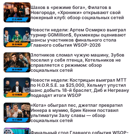
Шахов в «режиме бога», Филатов в
Новгороде, «Хроники» открывают свой
покерный клуб: обзор социальных сетей
Новости недели: Артем Осмирко выиграл
турнир GGMillion$, букмекеры оценивают
шансы участников финального стола
Главного события WSOP-2026
Злотников сломал чужую машину, Зубов
поселил у себя птенца, Котельников не
справляется с режимом: обзор
социальных сетей
Новости недели: Кострицын выиграл МТТ
по H.O.R.S.E. за $25,000, Хельмут упустил
шанс добыть 18-й браслет, Диб и Негреану
подводят итоги WSOP
«Кота» обыграл пес, джетлаг превратил
Иннера в мумию, Брин Кенни поставил
ультиматум Залу славы — обзор
социальных сетей
Финальный стол Главного события WSOP-