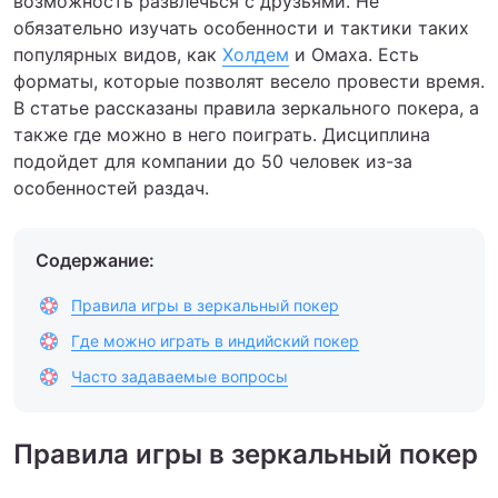
возможность развлечься с друзьями. Не
обязательно изучать особенности и тактики таких
популярных видов, как
Холдем
и Омаха. Есть
форматы, которые позволят весело провести время.
В статье рассказаны правила зеркального покера, а
также где можно в него поиграть. Дисциплина
подойдет для компании до 50 человек из-за
особенностей раздач.
Содержание:
Правила игры в зеркальный покер
Где можно играть в индийский покер
Часто задаваемые вопросы
Правила игры в зеркальный покер