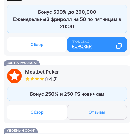
Бонус 500% до 200,000
Еженедельный фриролл на 50 по пятницам в
20:00
Обзор
RUPOKER
ВСЕ НА РУССКОМ
Mostbet Poker
Бонус 250% и 250 FS новичкам
Обзор
Отзывы
УДОБНЫЙ СОФТ