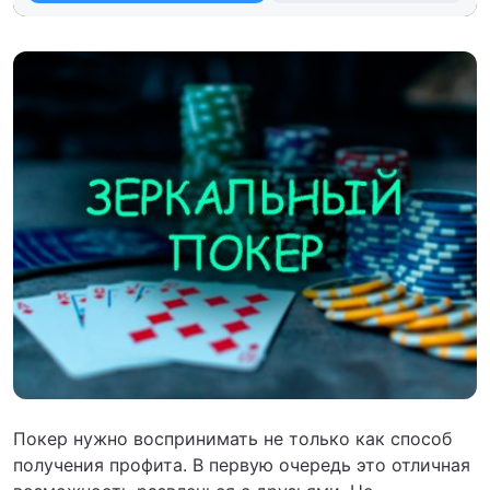
Покер нужно воспринимать не только как способ
получения профита. В первую очередь это отличная