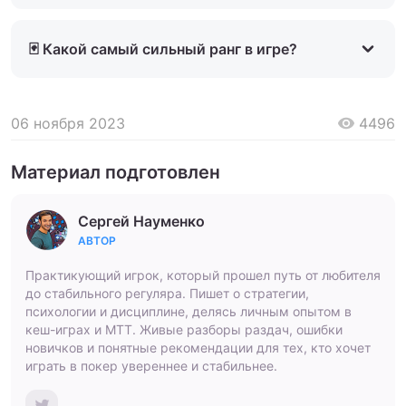
🃏 Какой самый сильный ранг в игре?
06 ноября 2023
4496
Материал подготовлен
Сергей Науменко
АВТОР
Практикующий игрок, который прошел путь от любителя
до стабильного регуляра. Пишет о стратегии,
психологии и дисциплине, делясь личным опытом в
кеш-играх и МТТ. Живые разборы раздач, ошибки
новичков и понятные рекомендации для тех, кто хочет
играть в покер увереннее и стабильнее.