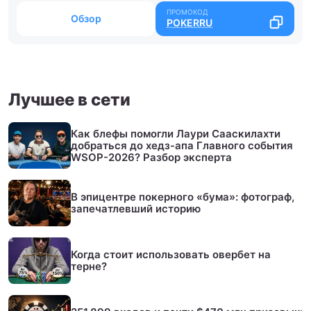
Обзор
POKERRU
Лучшее в сети
Как блефы помогли Лаури Сааскилахти
добраться до хедз-апа Главного события
WSOP-2026? Разбор эксперта
В эпицентре покерного «бума»: фотограф,
запечатлевший историю
Когда стоит использовать овербет на
терне?