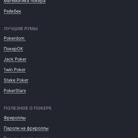
Математика покера
Рейкбек
ЛУЧШИЕ РУМЫ
Pokerdom
ПокерОК
Jack Poker
1win Poker
Stake Poker
PokerStars
ПОЛЕЗНОЕ О ПОКЕРЕ
Фрироллы
Пароли на фрироллы