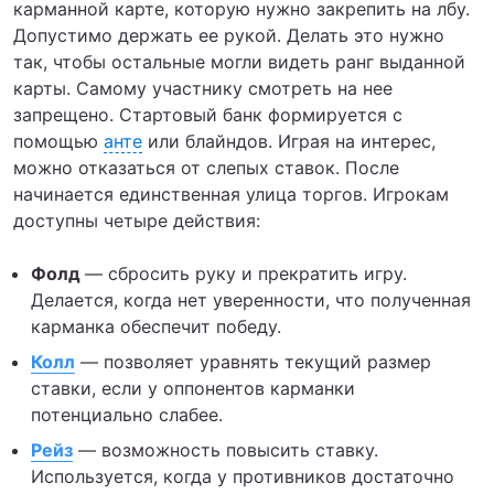
карманной карте, которую нужно закрепить на лбу.
Допустимо держать ее рукой. Делать это нужно
так, чтобы остальные могли видеть ранг выданной
карты. Самому участнику смотреть на нее
запрещено. Стартовый банк формируется с
помощью
анте
или блайндов. Играя на интерес,
можно отказаться от слепых ставок. После
начинается единственная улица торгов. Игрокам
доступны четыре действия:
Фолд
— сбросить руку и прекратить игру.
Делается, когда нет уверенности, что полученная
карманка обеспечит победу.
Колл
— позволяет уравнять текущий размер
ставки, если у оппонентов карманки
потенциально слабее.
Рейз
— возможность повысить ставку.
Используется, когда у противников достаточно