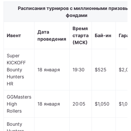
Расписания турниров с миллионными призовы
фондами
Время
Дата
Ивент
старта
Бай-ин
Гара
проведения
(МСК)
Super
KICKOFF
Bounty
18 января
19:30
$525
$2,0
Hunters
HR
GGMasters
High
18 января
20:05
$1,050
$1,00
Rollers
Bounty