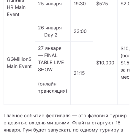
Hunters
25 января
19:30
$525
$2,0
HR Main
Event
26 января
23:00
— Day 2
27 января
$10,
— FINAL
(бол
GGMillion$
TABLE LIVE
$10,000
$1,50
Main Event
SHOW
за п
21:15
мест
(онлайн-
трансляция)
Главное событие фестиваля ― это фазовый турнир
с девятью входными днями. Флайты стартуют 18
января. Рум будет запускать по одному турниру в