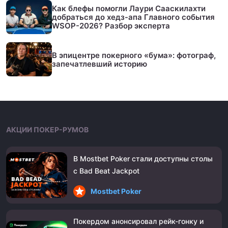
Как блефы помогли Лаури Сааскилахти
добраться до хедз-апа Главного события
WSOP-2026? Разбор эксперта
В эпицентре покерного «бума»: фотограф,
запечатлевший историю
АКЦИИ ПОКЕР-РУМОВ
В Mostbet Poker стали доступны столы
с Bad Beat Jackpot
Mostbet Poker
Покердом анонсировал рейк-гонку и