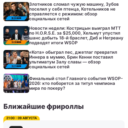
Злотников сломал чужую машину, Зубов
поселил у себя птенца, Котельников не
справляется с режимом: обзор
социальных сетей
Новости недели: Кострицын выиграл МТТ
по H.O.R.S.E. за $25,000, Хельмут упустил
шанс добыть 18-й браслет, Диб и Негреану
подводят итоги WSOP
«Кота» обыграл пес, джетлаг превратил
Иннера в мумию, Брин Кенни поставил
ультиматум Залу славы — обзор
социальных сетей
Финальный стол Главного события WSOP-
2026: кто поборется за титул чемпиона
мира по покеру?
Ближайшие фрироллы
21:00 - 09 АВГУСТА