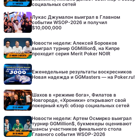
социальных сетей
Лукас Джумалон выиграл в Главном
событии WSOP-2026 и получил
$10,000,000
Новости недели: Алексей Боровков
выиграл турнир GGMillion$, на Кипре
проходит серия Merit Poker NOIR
Еженедельные результаты воскресников
Новая надежда и GGMasters — на Poker.ru!
Шахов в «режиме бога», Филатов в
Новгороде, «Хроники» открывают свой
покерный клуб: обзор социальных сетей
Новости недели: Артем Осмирко выиграл
турнир GGMillion$, букмекеры оценивают
шансы участников финального стола
Главного события WSOP-2026