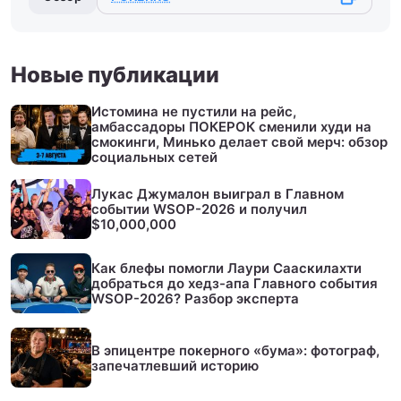
Новые публикации
Истомина не пустили на рейс,
амбассадоры ПОКЕРОК сменили худи на
смокинги, Минько делает свой мерч: обзор
социальных сетей
Лукас Джумалон выиграл в Главном
событии WSOP-2026 и получил
$10,000,000
Как блефы помогли Лаури Сааскилахти
добраться до хедз-апа Главного события
WSOP-2026? Разбор эксперта
В эпицентре покерного «бума»: фотограф,
запечатлевший историю