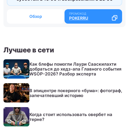
Обзор
POKERRU
Лучшее в сети
Как блефы помогли Лаури Сааскилахти
добраться до хедз-апа Главного события
WSOP-2026? Разбор эксперта
В эпицентре покерного «бума»: фотограф,
запечатлевший историю
Когда стоит использовать овербет на
терне?