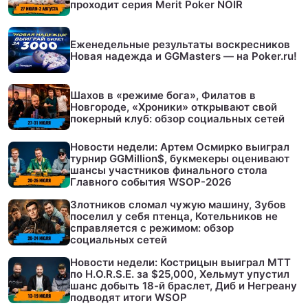
проходит серия Merit Poker NOIR
Еженедельные результаты воскресников
Новая надежда и GGMasters — на Poker.ru!
Шахов в «режиме бога», Филатов в
Новгороде, «Хроники» открывают свой
покерный клуб: обзор социальных сетей
Новости недели: Артем Осмирко выиграл
турнир GGMillion$, букмекеры оценивают
шансы участников финального стола
Главного события WSOP-2026
Злотников сломал чужую машину, Зубов
поселил у себя птенца, Котельников не
справляется с режимом: обзор
социальных сетей
Новости недели: Кострицын выиграл МТТ
по H.O.R.S.E. за $25,000, Хельмут упустил
шанс добыть 18-й браслет, Диб и Негреану
подводят итоги WSOP