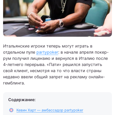
Итальянские игроки теперь могут играть в
отдельном пуле
partypoker
: в начале апреля покер-
рум получил лицензию и вернулся в Италию после
4-летнего перерыва. «Пати» решился запустить
свой клиент, несмотря на то что власти страны
недавно ввели общий запрет на рекламу онлайн-
гемблинга.
Содержание:
Кевин Харт — амбассадор partypoker