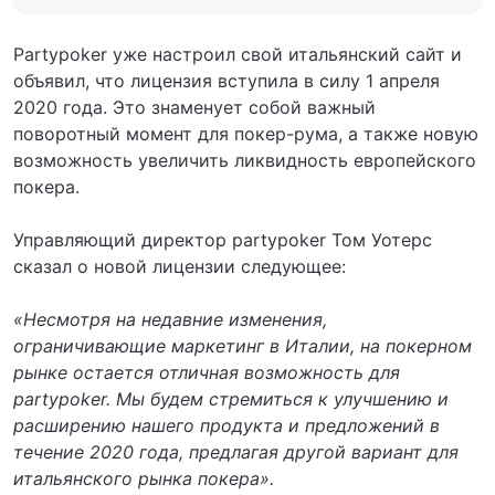
Partypoker уже настроил свой итальянский сайт и
объявил, что лицензия вступила в силу 1 апреля
2020 года. Это знаменует собой важный
поворотный момент для покер-рума, а также новую
возможность увеличить ликвидность европейского
покера.
Управляющий директор partypoker Том Уотерс
сказал о новой лицензии следующее:
«Несмотря на недавние изменения,
ограничивающие маркетинг в Италии, на покерном
рынке остается отличная возможность для
partypoker. Мы будем стремиться к улучшению и
расширению нашего продукта и предложений в
течение 2020 года, предлагая другой вариант для
итальянского рынка покера».