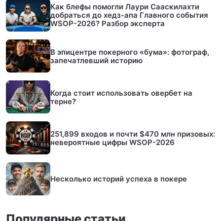
Как блефы помогли Лаури Сааскилахти
добраться до хедз-апа Главного события
WSOP-2026? Разбор эксперта
В эпицентре покерного «бума»: фотограф,
запечатлевший историю
Когда стоит использовать овербет на
терне?
251,899 входов и почти $470 млн призовых:
невероятные цифры WSOP-2026
Несколько историй успеха в покере
Популярные статьи