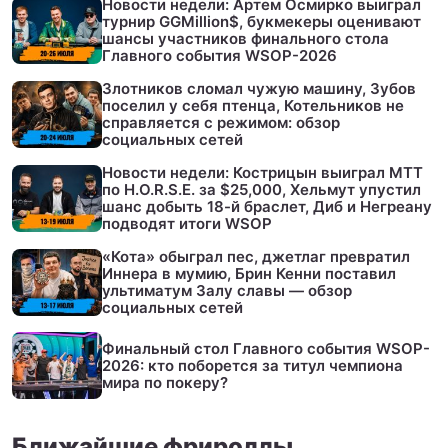
Новости недели: Артем Осмирко выиграл
турнир GGMillion$, букмекеры оценивают
шансы участников финального стола
Главного события WSOP-2026
Злотников сломал чужую машину, Зубов
поселил у себя птенца, Котельников не
справляется с режимом: обзор
социальных сетей
Новости недели: Кострицын выиграл МТТ
по H.O.R.S.E. за $25,000, Хельмут упустил
шанс добыть 18-й браслет, Диб и Негреану
подводят итоги WSOP
«Кота» обыграл пес, джетлаг превратил
Иннера в мумию, Брин Кенни поставил
ультиматум Залу славы — обзор
социальных сетей
Финальный стол Главного события WSOP-
2026: кто поборется за титул чемпиона
мира по покеру?
Ближайшие фрироллы