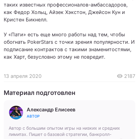
таких известных профессионалов-амбассадоров,
как Федор Хольц, Айзек Хэкстон, Джейсон Кун и
Кристен Бикнелл.
У «Пати» есть еще много работы над тем, чтобы
обогнать PokerStars с точки зрения популярности. И
подписание контрактов с такими знаменитостями,
как Харт, безусловно этому не повредит.
13 апреля 2020
2187
Материал подготовлен
Александр Елисеев
АВТОР
Автор с большим опытом игры на низких и средних
лимитах. Пишет о базовой стратегии, банкролл-