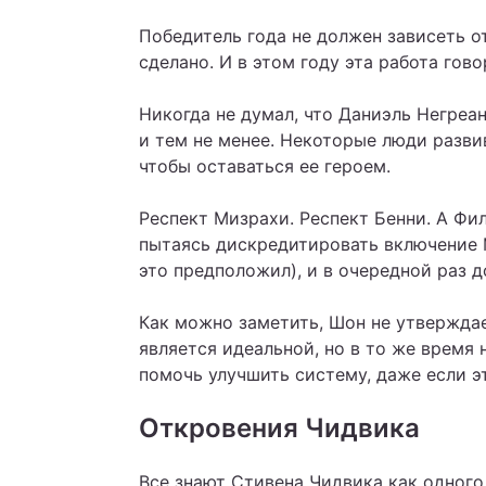
Победитель года не должен зависеть от
сделано. И в этом году эта работа гово
Никогда не думал, что Даниэль Негреа
и тем не менее. Некоторые люди разв
чтобы оставаться ее героем.
Респект Мизрахи. Респект Бенни. А Ф
пытаясь дискредитировать включение 
это предположил), и в очередной раз д
Как можно заметить, Шон не утверждае
является идеальной, но в то же время
помочь улучшить систему, даже если эт
Откровения Чидвика
Все знают Стивена Чидвика как одног