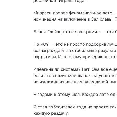
достойное “Игрока года”.
Мизрахи провел феноменальное лето —
номинация на включение в Зал славы. 
Бенни Глейзер тоже разгромил — три б
Но POY — это не просто подборка лучш
вознаграждает за стабильные результа
нарративы. И по этому критерию я его
Идеальна ли система? Нет. Она все ещ
если это снизит мои шансы на успех в 
не извлекал из нее несправедливой вы
Я годами к этому шел. Каждое лето одн
Я стал победителем года не просто так
каждую раздачу.