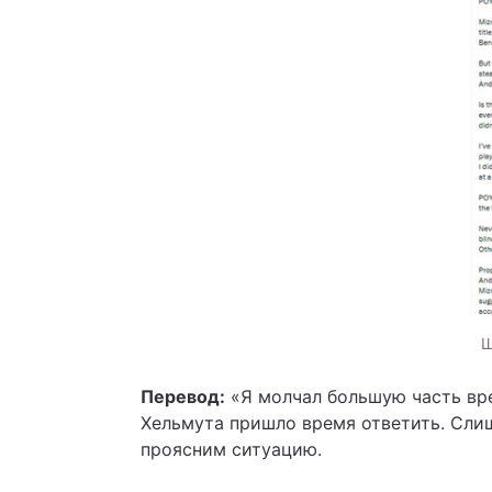
Ш
Перевод:
«Я молчал большую часть вре
Хельмута пришло время ответить. Сли
проясним ситуацию.