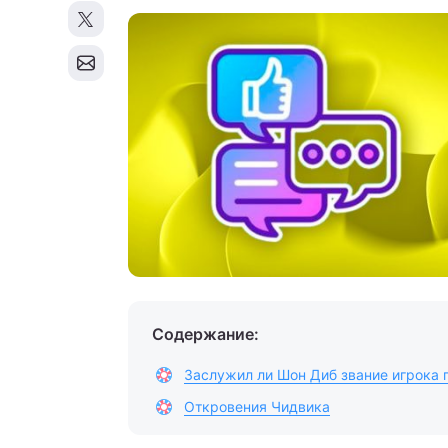
Содержание:
Заслужил ли Шон Диб звание игрока
Откровения Чидвика