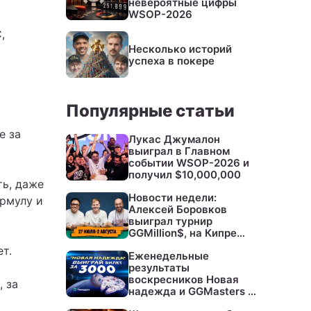
невероятные цифры
WSOP-2026
,
Несколько историй
успеха в покере
Популярные статьи
е за
Лукас Джумалон
выиграл в Главном
событии WSOP-2026 и
получил $10,000,000
ть, даже
Новости недели:
ормулу и
Алексей Боровков
выиграл турнир
GGMillion$, на Кипре
проходит серия Merit
ет.
Еженедельные
Poker NOIR
результаты
воскресников Новая
, за
надежда и GGMasters —
на Poker.ru!