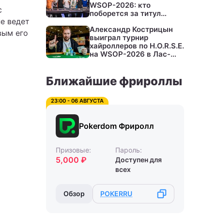
WSOP-2026: кто
с
поборется за титул
не ведет
чемпиона мира по
Александр Кострицын
покеру?
вым его
выиграл турнир
хайроллеров по H.O.R.S.E.
на WSOP-2026 в Лас-
Вегасе
Ближайшие фрироллы
23:00 - 06 АВГУСТА
Pokerdom Фриролл
Призовые:
Пароль:
5,000 ₽
Доступен для
всех
Обзор
POKERRU