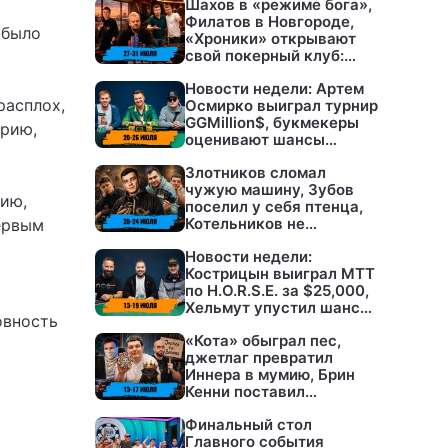
Шахов в «режиме бога»,
Филатов в Новгороде,
 было
«Хроники» открывают
свой покерный клуб:
обзор социальных сетей
Новости недели: Артем
расплох,
Осмирко выиграл турнир
GGMillion$, букмекеры
орию,
оценивают шансы
участников финального
Злотников сломал
стола Главного события
чужую машину, Зубов
WSOP-2026
ию,
поселил у себя птенца,
Котельников не
ервым
справляется с режимом:
Новости недели:
обзор социальных сетей
Кострицын выиграл МТТ
по H.O.R.S.E. за $25,000,
Хельмут упустил шанс
овность
добыть 18-й браслет,
«Кота» обыграл пес,
Диб и Негреану
джетлаг превратил
подводят итоги WSOP
Иннера в мумию, Брин
Кенни поставил
ультиматум Залу славы
Финальный стол
— обзор социальных
Главного события
сетей