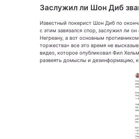
Заслужил ли Шон Диб зва
Известный покерист Шон Диб по оконч
с этим завязался спор, заслужил ли он
Негреану, а вот основным противником
торжества» все это время не высказыв
видео, которое опубликовал Фил Хельм
развеять домыслы и дезинформацию, к