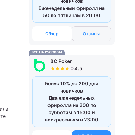
новичков
Еженедельный фриролл на
50 по пятницам в 20:00
Обзор
Отзывы
ВСЕ НА РУССКОМ
BC Poker
Бонус 10% до 200 для
новичков
Два еженедельных
фриролла на 200 по
Фила
субботам в 15:00 и
йте
воскресеньям в 23:00