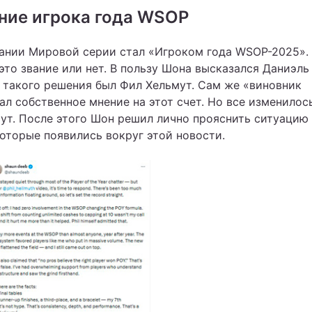
ние игрока года WSOP
ании Мировой серии стал «Игроком года WSOP-2025». 
 это звание или нет. В пользу Шона высказался Даниэль
 такого решения был Фил Хельмут. Сам же «виновник
ал собственное мнение на этот счет. Но все изменилос
ут. После этого Шон решил лично прояснить ситуацию
оторые появились вокруг этой новости.