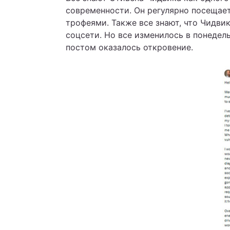
современности. Он регулярно посещает
трофеями. Также все знают, что Чидвик
соцсети. Но все изменилось в понедель
постом оказалось откровение.