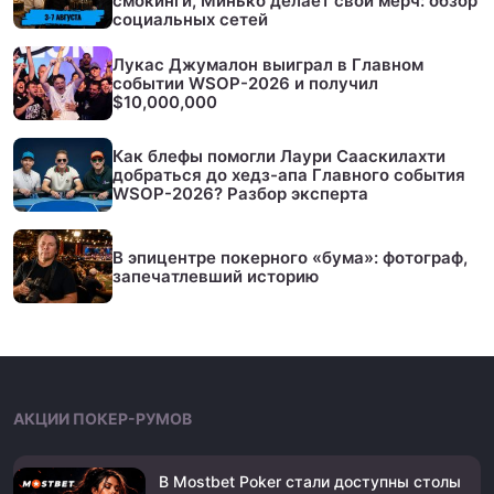
смокинги, Минько делает свой мерч: обзор
социальных сетей
Лукас Джумалон выиграл в Главном
событии WSOP-2026 и получил
$10,000,000
Как блефы помогли Лаури Сааскилахти
добраться до хедз-апа Главного события
WSOP-2026? Разбор эксперта
В эпицентре покерного «бума»: фотограф,
запечатлевший историю
АКЦИИ ПОКЕР-РУМОВ
В Mostbet Poker стали доступны столы