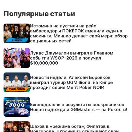
Популярные статьи
Истомина не пустили на рейс,
амбассадоры ПОКЕРОК сменили худи на
смокинги, Минько делает свой мерч: обзор
социальных сетей
Лукас Джумалон выиграл в Главном
событии WSOP-2026 и получил
$10,000,000
Новости недели: Алексей Боровков
выиграл турнир GGMillion$, на Кипре
проходит серия Merit Poker NOIR
Еженедельные результаты воскресников
Новая надежда и GGMasters — на Poker.ru!
Шахов в «режиме бога», Филатов в
Новгороде, «Хроники» открывают свой