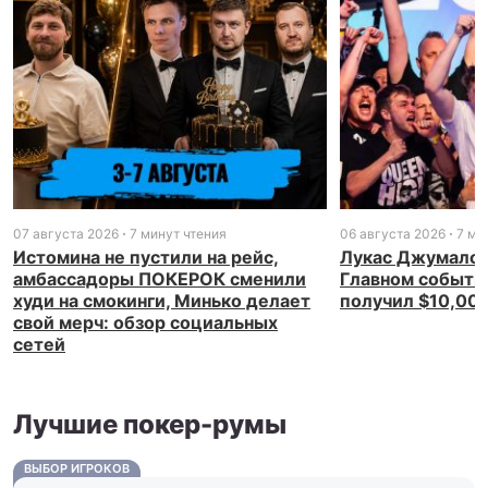
07 августа 2026
7 минут чтения
06 августа 2026
7 ми
Истомина не пустили на рейс,
Лукас Джумалон
амбассадоры ПОКЕРОК сменили
Главном событи
худи на смокинги, Минько делает
получил $10,00
свой мерч: обзор социальных
сетей
Лучшие покер-румы
ВЫБОР ИГРОКОВ