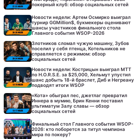
покерный клуб: обзор социальных сетей
Новости недели: Артем Осмирко выиграл
турнир GGMillion$, букмекеры оценивают
шансы участников финального стола
Главного события WSOP-2026
Злотников сломал чужую машину, Зубов
поселил у себя птенца, Котельников не
справляется с режимом: обзор
социальных сетей
Новости недели: Кострицын выиграл МТТ
по H.O.R.S.E. за $25,000, Хельмут упустил
шанс добыть 18-й браслет, Диб и Негреану
подводят итоги WSOP
«Кота» обыграл пес, джетлаг превратил
Иннера в мумию, Брин Кенни поставил
ультиматум Залу славы — обзор
социальных сетей
Финальный стол Главного события WSOP-
2026: кто поборется за титул чемпиона
мира по покеру?