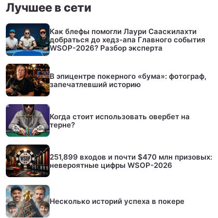
Лучшее в сети
Как блефы помогли Лаури Сааскилахти
добраться до хедз-апа Главного события
WSOP-2026? Разбор эксперта
В эпицентре покерного «бума»: фотограф,
запечатлевший историю
Когда стоит использовать овербет на
терне?
251,899 входов и почти $470 млн призовых:
невероятные цифры WSOP-2026
Несколько историй успеха в покере