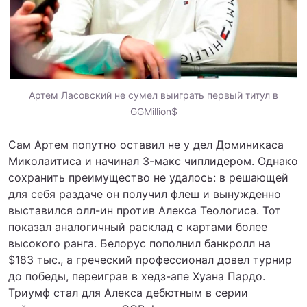
Артем Ласовский не сумел выиграть первый титул в
GGMillion$
Сам Артем попутно оставил не у дел Доминикаса
Миколаитиса и начинал 3-макс чиплидером. Однако
сохранить преимущество не удалось: в решающей
для себя раздаче он получил флеш и вынужденно
выставился олл-ин против Алекса Теологиса. Тот
показал аналогичный расклад с картами более
высокого ранга. Белорус пополнил банкролл на
$183 тыс., а греческий профессионал довел турнир
до победы, переиграв в хедз-апе Хуана Пардо.
Триумф стал для Алекса дебютным в серии