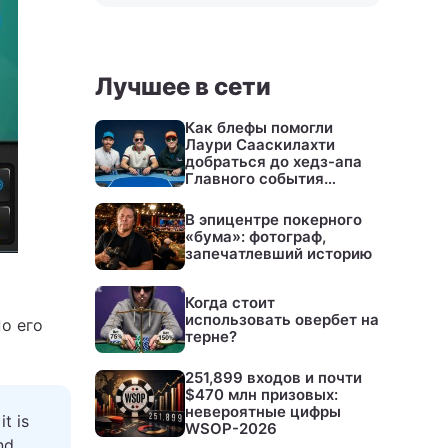
Лучшее в сети
Как блефы помогли
Лаури Сааскилахти
добраться до хедз-апа
Главного события
WSOP-2026? Разбор
эксперта
В эпицентре покерного
«бума»: фотограф,
запечатлевший историю
Когда стоит
использовать овербет на
о его
терне?
251,899 входов и почти
$470 млн призовых:
невероятные цифры
t is
WSOP-2026
nd