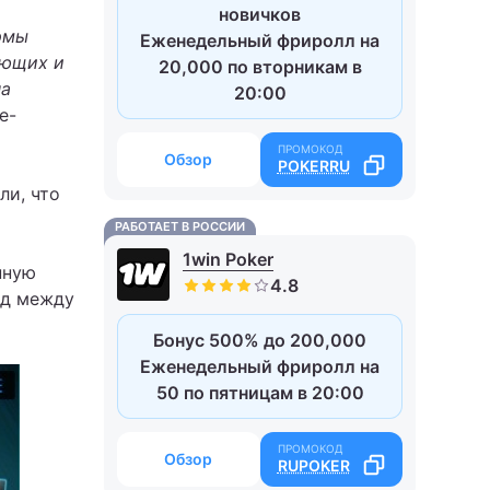
новичков
рмы
Еженедельный фриролл на
ающих и
20,000 по вторникам в
на
20:00
е-
Обзор
POKERRU
ли, что
РАБОТАЕТ В РОССИИ
1win Poker
нную
од между
Бонус 500% до 200,000
Еженедельный фриролл на
50 по пятницам в 20:00
Обзор
RUPOKER