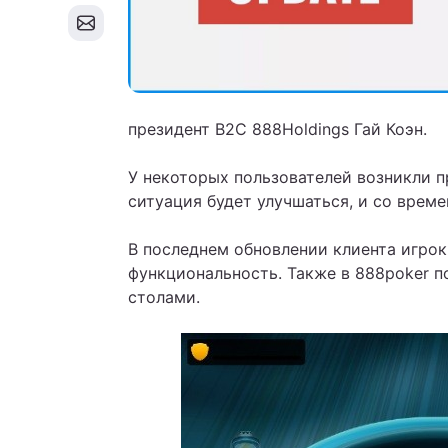
президент B2C 888Holdings Гай Коэн.
У некоторых пользователей возникли п
ситуация будет улучшаться, и со време
В последнем обновлении клиента игро
функциональность. Также в 888poker 
столами.