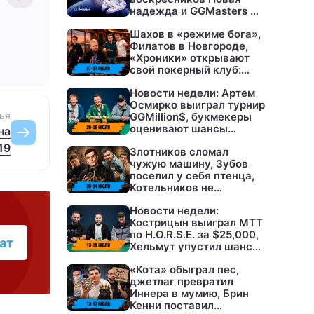
надежда и GGMasters —
на Poker.ru!
Шахов в «режиме бога»,
Филатов в Новгороде,
«Хроники» открывают
свой покерный клуб:
обзор социальных сетей
Новости недели: Артем
Осмирко выиграл турнир
ья
GGMillion$, букмекеры
оценивают шансы
на
участников финального
19
Злотников сломал
стола Главного события
чужую машину, Зубов
WSOP-2026
поселил у себя птенца,
Котельников не
справляется с режимом:
Новости недели:
обзор социальных сетей
Кострицын выиграл МТТ
по H.O.R.S.E. за $25,000,
ат
Хельмут упустил шанс
добыть 18-й браслет,
«Кота» обыграл пес,
Диб и Негреану
джетлаг превратил
подводят итоги WSOP
Иннера в мумию, Брин
Кенни поставил