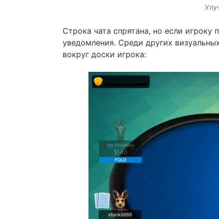
Улу
Строка чата спрятана, но если игроку
уведомления. Среди других визуальны
вокруг доски игрока: