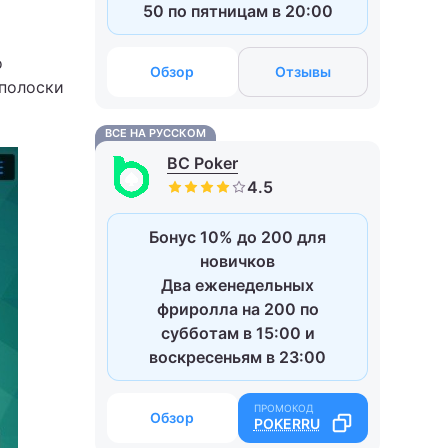
50 по пятницам в 20:00
о
Обзор
Отзывы
 полоски
ВСЕ НА РУССКОМ
BC Poker
Бонус 10% до 200 для
новичков
Два еженедельных
фриролла на 200 по
субботам в 15:00 и
воскресеньям в 23:00
Обзор
POKERRU