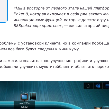
«Мы в восторге от первого этапа нашей платфо
Poker 8, которая включает в себя ряд захватыв
инновационных функций, которые делают игру 
888poker еще приятнее»
, — заявил старший виц
роблемы с установкой клиента, но в компании пообеща
нем все баги будут сведены к минимуму.
ки заметили значительное улучшение графики и улучше
пообещали улучшить мультитейблинг и облегчить перех