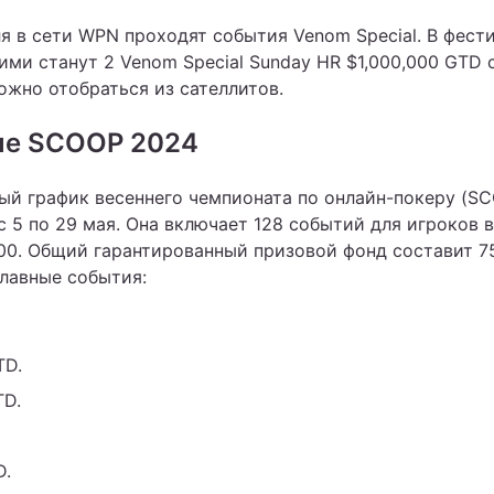
ля в сети WPN проходят события Venom Special. В фест
ми станут 2 Venom Special Sunday HR $1,000,000 GTD с
ожно отобраться из сателлитов.
ие SCOOP 2024
ый график весеннего чемпионата по онлайн-покеру (SC
 с 5 по 29 мая. Она включает 128 событий для игроков 
000. Общий гарантированный призовой фонд составит 7
лавные события:
TD.
TD.
D.