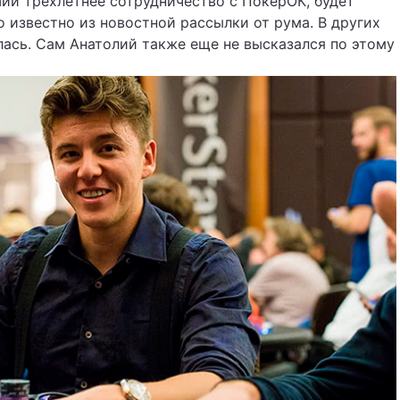
ий трехлетнее сотрудничество с ПокерОК, будет
о известно из новостной рассылки от рума. В других
ась. Сам Анатолий также еще не высказался по этому 