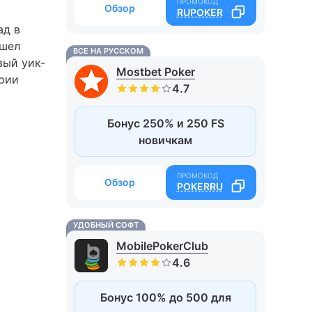
Обзор
RUPOKER
ад в
ошел
ВСЕ НА РУССКОМ
вый уик-
Mostbet Poker
ерии
Бонус 250% и 250 FS
новичкам
Обзор
POKERRU
УДОБНЫЙ СОФТ
MobilePokerClub
Бонус 100% до 500 для