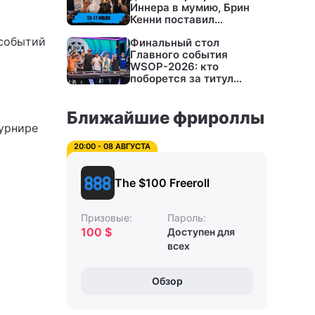
Иннера в мумию, Брин
Кенни поставил
ультиматум Залу славы
 событий
Финальный стол
— обзор социальных
Главного события
сетей
WSOP-2026: кто
поборется за титул
чемпиона мира по
покеру?
Ближайшие фрироллы
турнире
20:00 - 08 АВГУСТА
The $100 Freeroll
Призовые:
Пароль:
100 $
Доступен для
всех
Обзор