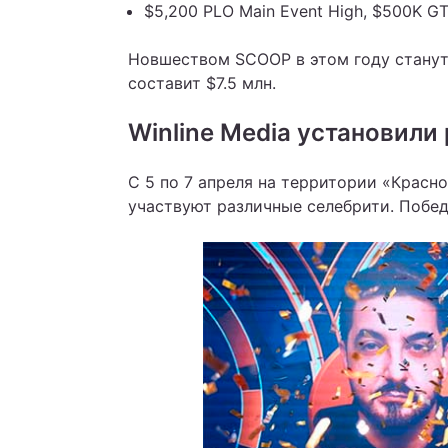
$5,200 PLO Main Event High, $500K GT
Новшеством SCOOP в этом году станут
составит $7.5 млн.
Winline Media установили
С 5 по 7 апреля на территории «Красно
участвуют различные селебрити. Побе