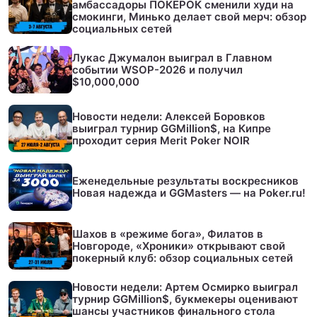
амбассадоры ПОКЕРОК сменили худи на
смокинги, Минько делает свой мерч: обзор
социальных сетей
Лукас Джумалон выиграл в Главном
событии WSOP-2026 и получил
$10,000,000
Новости недели: Алексей Боровков
выиграл турнир GGMillion$, на Кипре
проходит серия Merit Poker NOIR
Еженедельные результаты воскресников
Новая надежда и GGMasters — на Poker.ru!
Шахов в «режиме бога», Филатов в
Новгороде, «Хроники» открывают свой
покерный клуб: обзор социальных сетей
Новости недели: Артем Осмирко выиграл
турнир GGMillion$, букмекеры оценивают
шансы участников финального стола