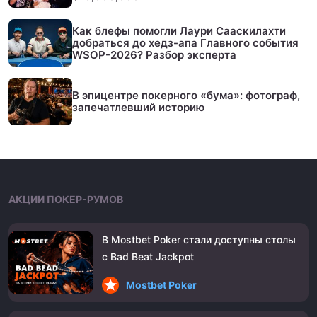
Как блефы помогли Лаури Сааскилахти
добраться до хедз-апа Главного события
WSOP-2026? Разбор эксперта
В эпицентре покерного «бума»: фотограф,
запечатлевший историю
АКЦИИ ПОКЕР-РУМОВ
В Mostbet Poker стали доступны столы
с Bad Beat Jackpot
Mostbet Poker