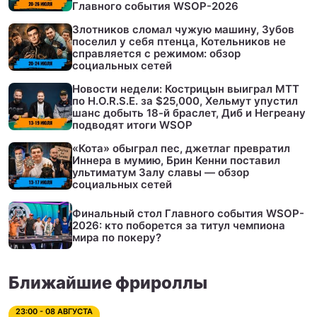
Главного события WSOP-2026
Злотников сломал чужую машину, Зубов
поселил у себя птенца, Котельников не
справляется с режимом: обзор
социальных сетей
Новости недели: Кострицын выиграл МТТ
по H.O.R.S.E. за $25,000, Хельмут упустил
шанс добыть 18-й браслет, Диб и Негреану
подводят итоги WSOP
«Кота» обыграл пес, джетлаг превратил
Иннера в мумию, Брин Кенни поставил
ультиматум Залу славы — обзор
социальных сетей
Финальный стол Главного события WSOP-
2026: кто поборется за титул чемпиона
мира по покеру?
Ближайшие фрироллы
23:00 - 08 АВГУСТА