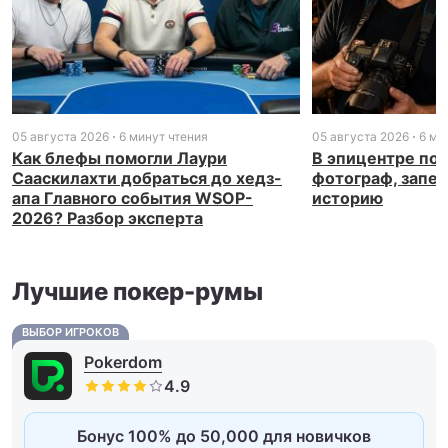
05 августа 2026
6 минут чтения
05 августа 2026
6 ми
Как блефы помогли Лаури
В эпицентре пок
Сааскилахти добраться до хедз-
фотограф, запе
апа Главного события WSOP-
историю
2026? Разбор эксперта
Лучшие покер-румы
ВЫБОР ИГРОКОВ
Pokerdom
Бонус 100% до 50,000 для новичков