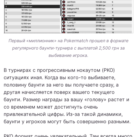
Первый «миллионник» на Pokermatch прошел в формате
регулярного баунти-турнира с выплатой 2,500 грн за
выбивание игрока.
В турнирах с прогрессивным нокаутом (PKO)
ситуациях иная. Когда вы кого-то выбиваете,
половину баунти за него вы получаете сразу, а
другая начисляется поверх вашего текущего
баунти. Размер награды за вашу «голову» растет и
со временем может достигнуть очень
привлекательной цифры. Из-за такой динамики,
баунти у игроков могут быть совершенно разными.
PKO формат очень увлекательный. Там всегда много