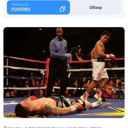
Обзор
POKERRU