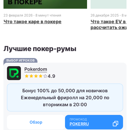
23 февраля 2026
8 минут чтения
26 декабря 2025
8 ми
Что такое каре в покере
Что такое EV в п
рассчитать ожи
Лучшие покер-румы
ВЫБОР ИГРОКОВ
Pokerdom
Бонус 100% до 50,000 для новичков
Еженедельный фриролл на 20,000 по
вторникам в 20:00
Обзор
POKERRU