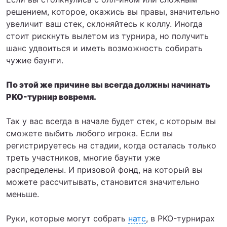
решением, которое, окажись вы правы, значительно
увеличит ваш стек, склоняйтесь к коллу. Иногда
стоит рискнуть вылетом из турнира, но получить
шанс удвоиться и иметь возможность собирать
чужие баунти.
По этой же причине вы всегда должны начинать
PKO-турнир вовремя.
Так у вас всегда в начале будет стек, с которым вы
сможете выбить любого игрока. Если вы
регистрируетесь на стадии, когда осталась только
треть участников, многие баунти уже
распределены. И призовой фонд, на который вы
можете рассчитывать, становится значительно
меньше.
Руки, которые могут собрать
натс
, в PKO-турнирах