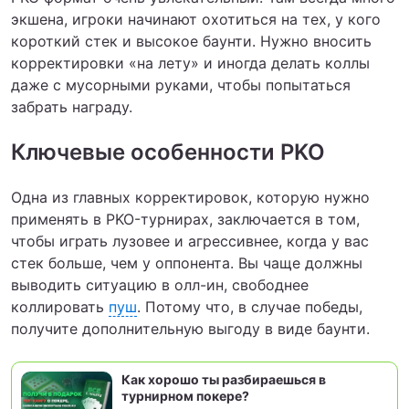
экшена, игроки начинают охотиться на тех, у кого
короткий стек и высокое баунти. Нужно вносить
корректировки «на лету» и иногда делать коллы
даже с мусорными руками, чтобы попытаться
забрать награду.
Ключевые особенности PKO
Одна из главных корректировок, которую нужно
применять в PKO-турнирах, заключается в том,
чтобы играть лузовее и агрессивнее, когда у вас
стек больше, чем у оппонента. Вы чаще должны
выводить ситуацию в олл-ин, свободнее
коллировать
пуш
. Потому что, в случае победы,
получите дополнительную выгоду в виде баунти.
Как хорошо ты разбираешься в
турнирном покере?