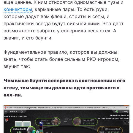
еще ценнее. К ним относятся одномастные тузы и
коннекторы
, карманные пары. То есть руки,
которые дадут вам флеши, стриты и сеты, и
практически всегда будут сильнейшими. Это даст
возможность забрать у соперника весь стек. А
значит, и его баунти.
Фундаментальное правило, которое вы должны
знать, чтобы стать более сильным PKO-игроком,
звучит так:
Чем выше баунти соперника в соотношении к его
стеку, тем чаще вы должны идти против него в
олл-ин.