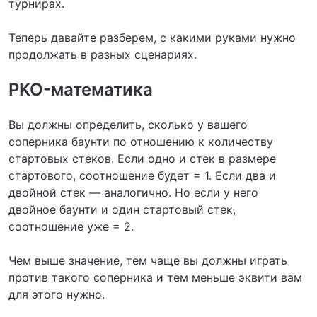
турнирах.
Теперь давайте разберем, с какими руками нужно
продолжать в разных сценариях.
PKO-математика
Вы должны определить, сколько у вашего
соперника баунти по отношению к количеству
стартовых стеков. Если одно и стек в размере
стартового, соотношение будет = 1. Если два и
двойной стек — аналогично. Но если у него
двойное баунти и один стартовый стек,
соотношение уже = 2.
Чем выше значение, тем чаще вы должны играть
против такого соперника и тем меньше эквити вам
для этого нужно.