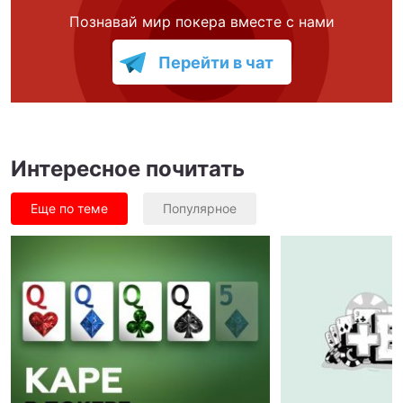
Познавай мир покера вместе с нами
Перейти в чат
Интересное почитать
Еще по теме
Популярное