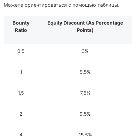
Можете ориентироваться с помощью таблицы.
Bounty
Equity Discount (As Percentage
Ratio
Points)
0,5
3%
1
5,5%
1,5
7,5%
2
9,5%
4
15,5%