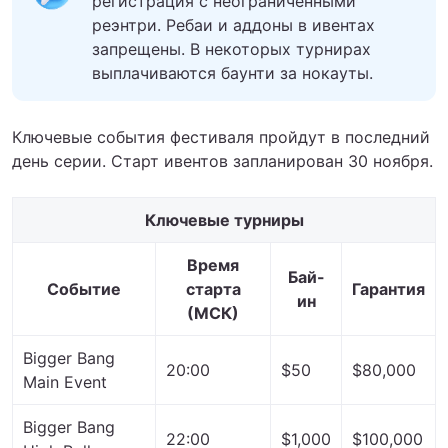
регистрация с неограниченными
реэнтри. Ребаи и аддоны в ивентах
запрещены. В некоторых турнирах
выплачиваются баунти за нокауты.
Ключевые события фестиваля пройдут в последний
день серии. Старт ивентов запланирован 30 ноября.
Ключевые турниры
Время
Бай-
Событие
старта
Гарантия
ин
(МСК)
Bigger Bang
20:00
$50
$80,000
Main Event
Bigger Bang
22:00
$1,000
$100,000