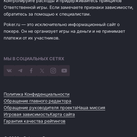
Контролируйте расходы и придерживайтесь принципов
Ответственной игры. Если замечаете признаки зависимости,
обратитесь за помощью к специалистам.
Poker.ru — это исключительно информационный сайт о
покере. Он не организует игры на деньги и не принимает
платежи от их участников.
МЫ В СОЦИАЛЬНЫХ СЕТЯХ
Политика Конфиденциальности
Обращение главного редактора
Обращение руководителя проекта
Наша миссия
Игровая зависимость
Карта сайта
Гарантия качества рейтингов