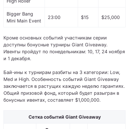
High Roller
Bigger Bang
23:00
$15
$25,000
Mini Main Event
Кроме основных событий участникам серии
доступны бонусные турниры Giant Giveaway.
Ивенты пройдут по понедельникам: 10, 17, 24 ноября
и 1 декабря.
Бай-ины к турнирам разбиты на 3 категории: Low,
Med и High. Особенность событий Giant Giveaway
заключается в растущих каждую неделю гарантиях.
Общий призовой фонд, который будет разыгран в
бонусных ивентах, составляет $1,000,000.
Сетка событий Giant Giveaway