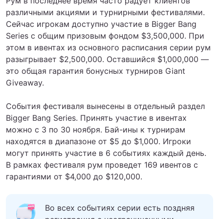
Рум в последнее время часто радует клиентов
различными акциями и турнирными фестивалями.
Сейчас игрокам доступно участие в Bigger Bang
Series с общим призовым фондом $3,500,000. При
этом в ивентах из основного расписания серии рум
разыгрывает $2,500,000. Оставшийся $1,000,000 ―
это общая гарантия бонусных турниров Giant
Giveaway.
События фестиваля вынесены в отдельный раздел
Bigger Bang Series. Принять участие в ивентах
можно с 3 по 30 ноября. Бай-ины к турнирам
находятся в диапазоне от $5 до $1,000. Игроки
могут принять участие в 6 событиях каждый день.
В рамках фестиваля рум проведет 169 ивентов с
гарантиями от $4,000 до $120,000.
Во всех событиях серии есть поздняя