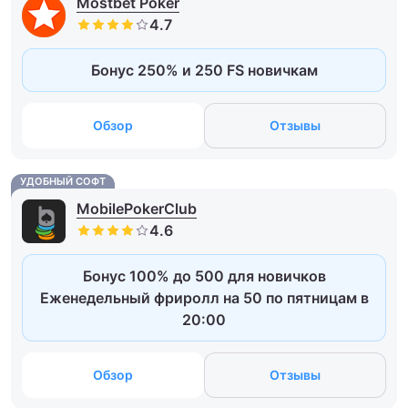
Mostbet Poker
Бонус 250% и 250 FS новичкам
Обзор
Отзывы
УДОБНЫЙ СОФТ
MobilePokerClub
Бонус 100% до 500 для новичков
Еженедельный фриролл на 50 по пятницам в
20:00
Обзор
Отзывы