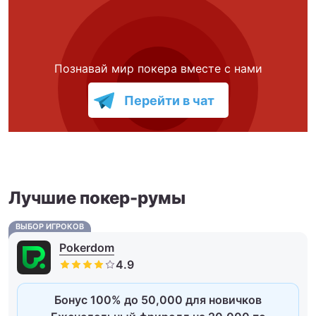
Познавай мир покера вместе с нами
Перейти в чат
Лучшие покер-румы
ВЫБОР ИГРОКОВ
Pokerdom
Бонус 100% до 50,000 для новичков