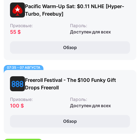
Pacific Warm-Up Sat: $0.11 NLHE [Hyper-
Turbo, Freebuy]
Призовые:
Пароль:
55 $
Доступен для всех
Обзор
07:35 - 07 АВГУСТА
Freeroll Festival - The $100 Funky Gift
Drops Freeroll
Призовые:
Пароль:
100 $
Доступен для всех
Обзор