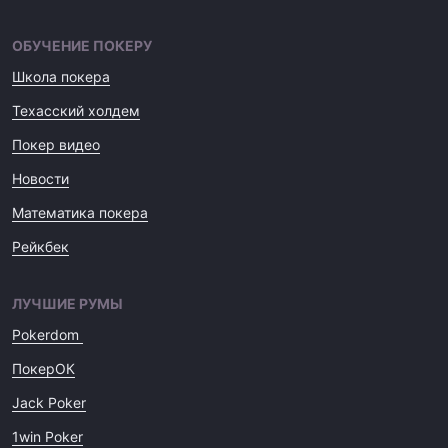
ОБУЧЕНИЕ ПОКЕРУ
Школа покера
Техасский холдем
Покер видео
Новости
Математика покера
Рейкбек
ЛУЧШИЕ РУМЫ
Pokerdom
ПокерОК
Jack Poker
1win Poker