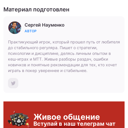
Материал подготовлен
Сергей Науменко
АВТОР
Практикующий игрок, который прошел путь от любителя
до стабильного регуляра. Пишет о стратегии,
психологии и дисциплине, делясь личным опытом в
кеш-играх и МТТ. Живые разборы раздач, ошибки
новичков и понятные рекомендации для тех, кто хочет
играть в покер увереннее и стабильнее.
Живое общение
Вступай в наш телеграм чат