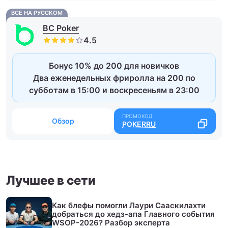
ВСЕ НА РУССКОМ
BC Poker
Бонус 10% до 200 для новичков
Два еженедельных фриролла на 200 по
субботам в 15:00 и воскресеньям в 23:00
Обзор
POKERRU
Лучшее в сети
Как блефы помогли Лаури Сааскилахти
добраться до хедз-апа Главного события
WSOP-2026? Разбор эксперта