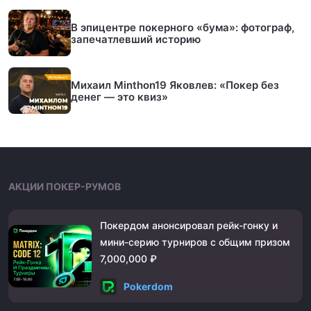
В эпицентре покерного «бума»: фотограф,
запечатлевший историю
Михаил Minthon19 Яковлев: «Покер без
денег — это квиз»
АКЦИИ ПОКЕР-РУМОВ
Покердом анонсировал рейк-гонку и
мини-серию турниров с общим призом
7,000,000 ₽
Pokerdom