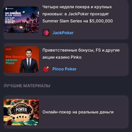
Четыре недели покера и крупных
призовых: в JackPoker проходит
Summer Slam Series на $5,000,000
JackPoker
Приветственные бонусы, FS и другие
акции казино Pinko
Pinco Poker
ЛУЧШИЕ МАТЕРИАЛЫ
Онлайн-покер на реальные деньги