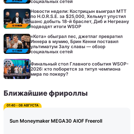
социальных сетей
Новости недели: Кострицын выиграл МТТ
по H.O.R.S.E. за $25,000, Хельмут упустил
шанс добыть 18-й браслет, Диб и Негреану
подводят итоги WSOP
«Кота» обыграл пес, джетлаг превратил
Иннера в мумию, Брин Кенни поставил
ультиматум Залу славы — обзор
социальных сетей
Финальный стол Главного события WSOP-
2026: кто поборется за титул чемпиона
мира по покеру?
Ближайшие фрироллы
01:40 - 08 АВГУСТА
Sun Moneymaker MEGA30 AIOF Freeroll