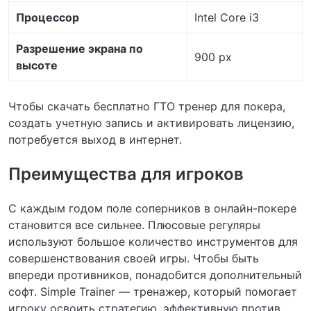
Процессор
Intel Core i3
Разрешение экрана по
900 px
высоте
Чтобы скачать бесплатно ГТО тренер для покера,
создать учетную запись и активировать лицензию,
потребуется выход в интернет.
Преимущества для игроков
С каждым годом поле соперников в онлайн-покере
становится все сильнее. Плюсовые регуляры
используют большое количество инструментов для
совершенствования своей игры. Чтобы быть
впереди противников, понадобится дополнительный
софт. Simple Trainer — тренажер, который помогает
игроку освоить стратегию, эффективную против