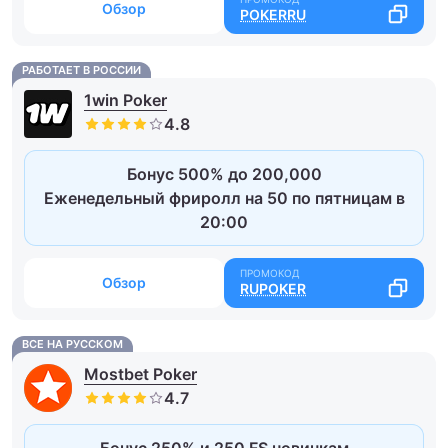
Обзор
POKERRU
РАБОТАЕТ В РОССИИ
1win Poker
Бонус 500% до 200,000
Еженедельный фриролл на 50 по пятницам в
20:00
Обзор
RUPOKER
ВСЕ НА РУССКОМ
Mostbet Poker
Бонус 250% и 250 FS новичкам