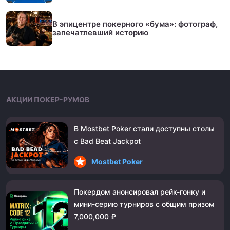
В эпицентре покерного «бума»: фотограф,
запечатлевший историю
АКЦИИ ПОКЕР-РУМОВ
В Mostbet Poker стали доступны столы
с Bad Beat Jackpot
Mostbet Poker
Покердом анонсировал рейк-гонку и
мини-серию турниров с общим призом
7,000,000 ₽