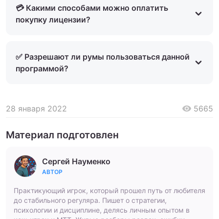
💳 Какими способами можно оплатить
покупку лицензии?
✅ Разрешают ли румы пользоваться данной
программой?
28 января 2022
5665
Материал подготовлен
Сергей Науменко
АВТОР
Практикующий игрок, который прошел путь от любителя
до стабильного регуляра. Пишет о стратегии,
психологии и дисциплине, делясь личным опытом в