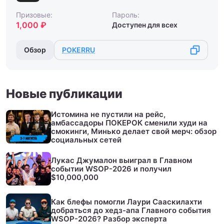
Призовые:
Пароль:
1,000 ₽
Доступен для всех
Обзор
POKERRU
Новые публикации
Истомина не пустили на рейс,
амбассадоры ПОКЕРОК сменили худи на
смокинги, Минько делает свой мерч: обзор
социальных сетей
Лукас Джумалон выиграл в Главном
событии WSOP-2026 и получил
$10,000,000
Как блефы помогли Лаури Сааскилахти
добраться до хедз-апа Главного события
WSOP-2026? Разбор эксперта