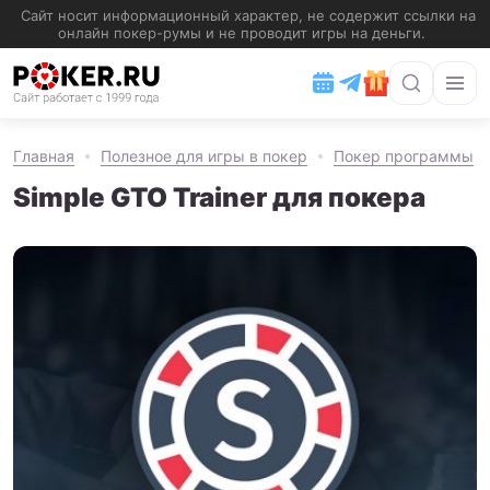
Главная
Полезное для игры в покер
Покер программы
Simple GTO Trainer для покера