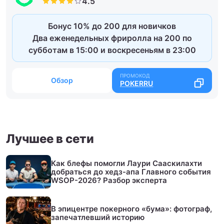
Бонус 10% до 200 для новичков
Два еженедельных фриролла на 200 по
субботам в 15:00 и воскресеньям в 23:00
Обзор
POKERRU
Лучшее в сети
Как блефы помогли Лаури Сааскилахти
добраться до хедз-апа Главного события
WSOP-2026? Разбор эксперта
В эпицентре покерного «бума»: фотограф,
запечатлевший историю