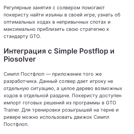
Регулярные занятия с солвером помогают
покеристу найти изъяны в своей игре, узнать об
оптимальных ходах в непривычных спотах и
максимально приблизить свою стратегию к
стандарту GTO.
Интеграция с Simple Postflop и
Piosolver
Симпл Постфлоп — приложение того же
разработчика. Данный солвер дает игроку не
отдельную ситуацию, а целое дерево возможных
ходов в отдельной раздаче. Покеристу доступен
импорт готовых решений из программы в GTO
Trainer. Для тренировки розыгрышей на терне и
ривере можно использовать движок Симпл
Постфлоп.