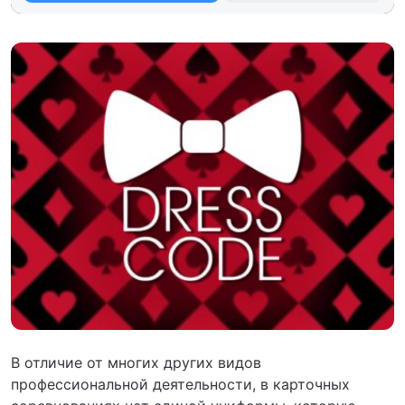
В отличие от многих других видов
профессиональной деятельности, в карточных