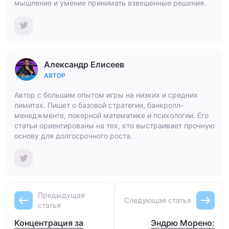
мышление и умение принимать взвешенные решения.
Александр Елисеев
АВТОР
Автор с большим опытом игры на низких и средних
лимитах. Пишет о базовой стратегии, банкролл-
менеджменте, покерной математике и психологии. Его
статьи ориентированы на тех, кто выстраивает прочную
основу для долгосрочного роста.
Предыдущая
Следующая статья
статья
Концентрация за
Эндрю Морено: