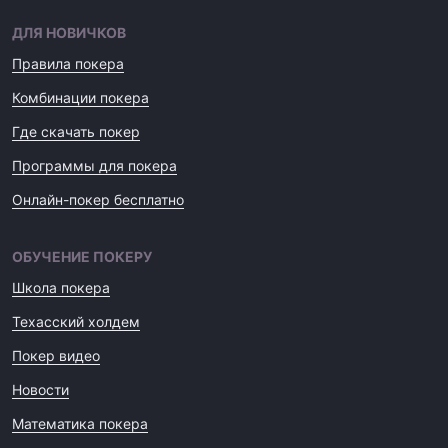
ДЛЯ НОВИЧКОВ
Правила покера
Комбинации покера
Где скачать покер
Программы для покера
Онлайн-покер бесплатно
ОБУЧЕНИЕ ПОКЕРУ
Школа покера
Техасский холдем
Покер видео
Новости
Математика покера