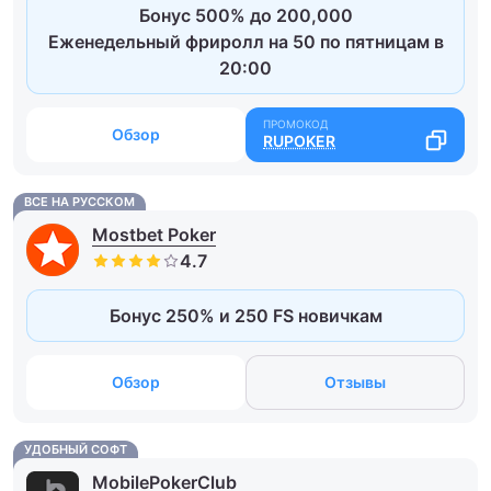
Бонус 500% до 200,000
Еженедельный фриролл на 50 по пятницам в
20:00
Обзор
RUPOKER
ВСЕ НА РУССКОМ
Mostbet Poker
Бонус 250% и 250 FS новичкам
Обзор
Отзывы
УДОБНЫЙ СОФТ
MobilePokerClub