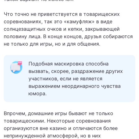
Что точно не приветствуется в товарищеских
соревнованиях, так это «камуфляж» в виде
солнцезащитных очков и кепки, закрывающей
половину лица. В конце концов, друзья собираются
не только для игры, но и для общения.
Подобная маскировка способна
вызвать, скорее, раздражение других
участников, если не является
выражением неординарного чувства
юмора.
Впрочем, домашние игры бывают не только
товарищескими. Некоторые соревнования
организуются вне казино и отличаются более
непринужденной атмосферой, но в них