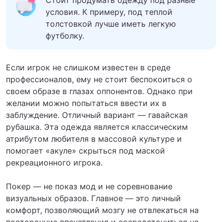
условия. К примеру, под теплой
толстовкой лучше иметь легкую
футболку.
Если игрок не слишком известен в среде
профессионалов, ему не стоит беспокоиться о
своем образе в глазах оппонентов. Однако при
желании можно попытаться ввести их в
заблуждение. Отличный вариант — гавайская
рубашка. Эта одежда является классическим
атрибутом любителя в массовой культуре и
помогает «акуле» скрыться под маской
рекреационного игрока.
Покер — не показ мод и не соревнование
визуальных образов. Главное — это личный
комфорт, позволяющий мозгу не отвлекаться на
посторонние впечатления и сосредоточиться на