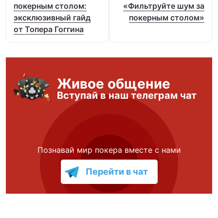
покерным столом:
«Фильтруйте шум за
эксклюзивный гайд
покерным столом»
от Топера Гоггина
Живое общение
Вступай в наш телеграм чат
Познавай мир покера вместе с нами
Перейти в чат