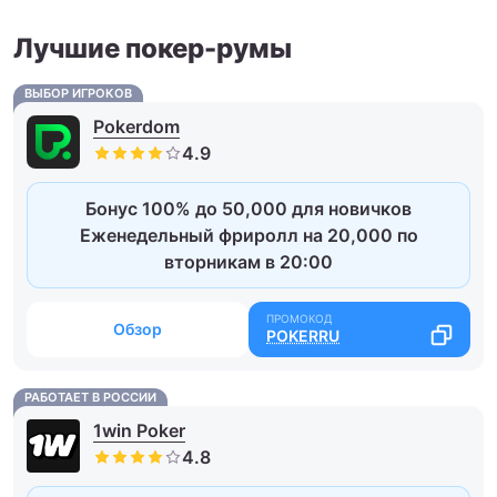
Лучшие покер-румы
ВЫБОР ИГРОКОВ
Pokerdom
Бонус 100% до 50,000 для новичков
Еженедельный фриролл на 20,000 по
вторникам в 20:00
Обзор
POKERRU
РАБОТАЕТ В РОССИИ
1win Poker