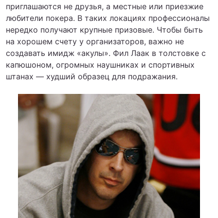
приглашаются не друзья, а местные или приезжие
любители покера. В таких локациях профессионалы
нередко получают крупные призовые. Чтобы быть
на хорошем счету у организаторов, важно не
создавать имидж «акулы». Фил Лаак в толстовке с
капюшоном, огромных наушниках и спортивных
штанах — худший образец для подражания.