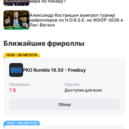
мира по покеру?
Александр Кострицын выиграл турнир
хайроллеров по H.O.R.S.E. на WSOP-2026 в
Лас-Вегасе
Ближайшие фрироллы
18:00 - 06 АВГУСТА
PKO Rumble 16.50 - Freebuy
Призовые:
Пароль:
7 $
Доступен для всех
Обзор
18:00 - 06 АВГУСТА