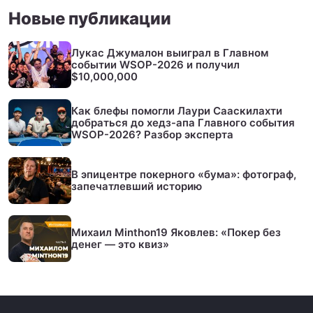
Новые публикации
Лукас Джумалон выиграл в Главном
событии WSOP-2026 и получил
$10,000,000
Как блефы помогли Лаури Сааскилахти
добраться до хедз-апа Главного события
WSOP-2026? Разбор эксперта
В эпицентре покерного «бума»: фотограф,
запечатлевший историю
Михаил Minthon19 Яковлев: «Покер без
денег — это квиз»