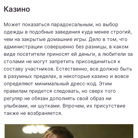
Казино
Может показаться парадоксальным, но выбор
одежды в подобные заведения куда менее строгий,
чем на закрытые домашние игры. Дело в том, что
администрации совершенно без разницы, в каком
виде посетители приносят ей деньги, а любители за
столами не могут запретить присоединиться к
составу участников. Естественно, все должно быть
в разумных пределах, а некоторые казино и вовсе
определяют минимальный дресс-код. Этим
правилам придется следовать, но сверх того
регуляр не обязан дополнять свой образ ни
улыбками, ни шутками. Впрочем, их присутствие
также не возбраняется.