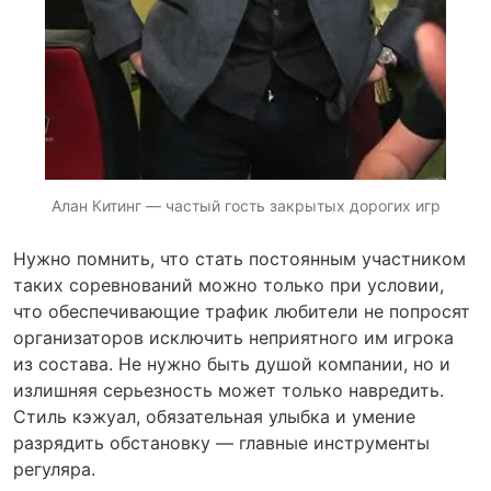
Алан Китинг — частый гость закрытых дорогих игр
Нужно помнить, что стать постоянным участником
таких соревнований можно только при условии,
что обеспечивающие трафик любители не попросят
организаторов исключить неприятного им игрока
из состава. Не нужно быть душой компании, но и
излишняя серьезность может только навредить.
Стиль кэжуал, обязательная улыбка и умение
разрядить обстановку — главные инструменты
регуляра.