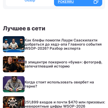
Обзор
POKERRU
Лучшее в сети
Как блефы помогли Лаури Сааскилахти
добраться до хедз-апа Главного события
WSOP-2026? Разбор эксперта
В эпицентре покерного «бума»: фотограф,
запечатлевший историю
Когда стоит использовать овербет на
терне?
251,899 входов и почти $470 млн призовых:
невероятные цифры WSOP-2026