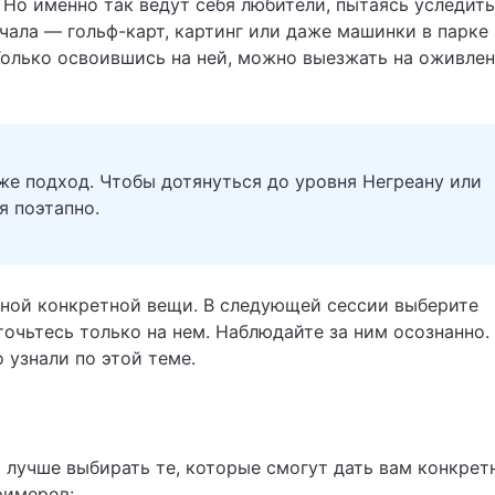
. Но именно так ведут себя любители, пытаясь уследить
ачала — гольф-карт, картинг или даже машинки в парке
Только освоившись на ней, можно выезжать на оживле
 же подход. Чтобы дотянуться до уровня Негреану или
я поэтапно.
дной конкретной вещи. В следующей сессии выберите
очьтесь только на нем. Наблюдайте за ним осознанно.
 узнали по этой теме.
лучше выбирать те, которые смогут дать вам конкрет
римеров: