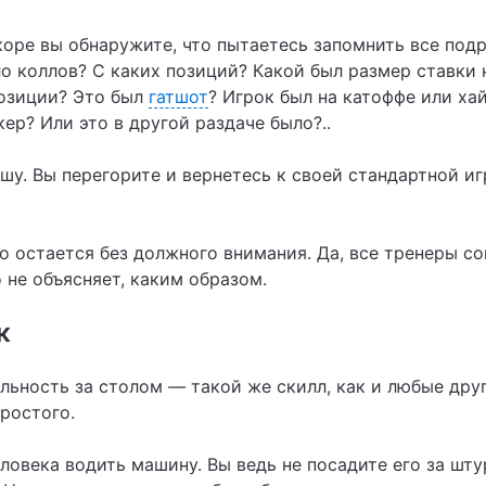
скоре вы обнаружите, что пытаетесь запомнить все подр
 коллов? С каких позиций? Какой был размер ставки 
позиции? Это был
гатшот
? Игрок был на катоффе или ха
кер? Или это в другой раздаче было?..
шу. Вы перегорите и вернетесь к своей стандартной иг
о остается без должного внимания. Да, все тренеры с
 не объясняет, каким образом.
к
льность за столом — такой же скилл, как и любые друг
простого.
ловека водить машину. Вы ведь не посадите его за шту