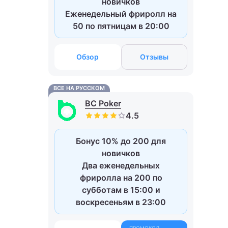
новичков
Еженедельный фриролл на
50 по пятницам в 20:00
Обзор
Отзывы
ВСЕ НА РУССКОМ
BC Poker
Бонус 10% до 200 для
новичков
Два еженедельных
фриролла на 200 по
субботам в 15:00 и
воскресеньям в 23:00