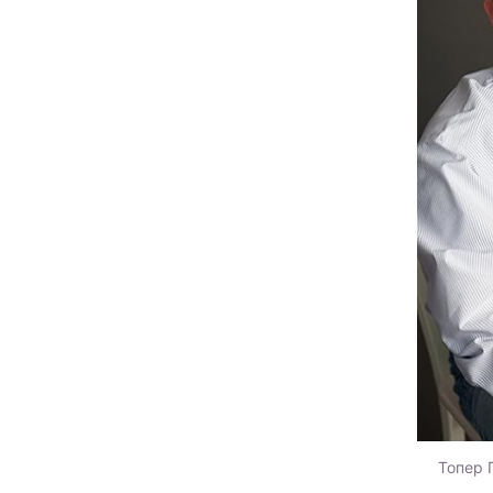
Топер 