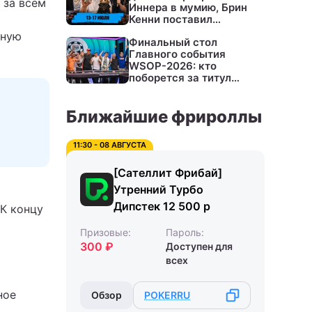
 за всем
Иннера в мумию, Брин
Кенни поставил
ультиматум Залу славы
нную
Финальный стол
— обзор социальных
Главного события
сетей
WSOP-2026: кто
поборется за титул
чемпиона мира по
покеру?
Ближайшие фрироллы
11:30 - 08 АВГУСТА
[Сателлит Фрибай]
Утренний Турбо
Дипстек 12 500 р
 К концу
Призовые:
Пароль:
300 ₽
Доступен для
всех
ное
Обзор
POKERRU