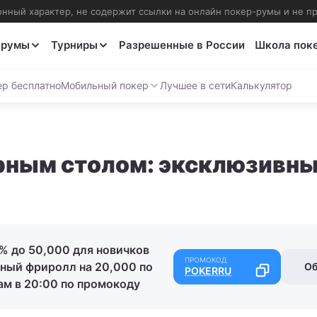
 румы
Турниры
Разрешенные в России
Школа пок
ер бесплатно
Мобильный покер
Лучшее в сети
Калькулятор
рным столом: эксклюзивный
% до 50,000 для новичков
ный фриролл на 20,000 по
Об
POKERRU
ам в 20:00 по промокоду