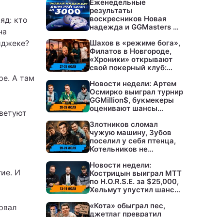
Еженедельные
Poker NOIR
результаты
воскресников Новая
яд: кто
надежда и GGMasters —
на
на Poker.ru!
Шахов в «режиме бога»,
йджеке?
Филатов в Новгороде,
«Хроники» открывают
свой покерный клуб:
обзор социальных сетей
ре. А там
Новости недели: Артем
Осмирко выиграл турнир
GGMillion$, букмекеры
оценивают шансы
оветуют
участников финального
Злотников сломал
стола Главного события
чужую машину, Зубов
WSOP-2026
поселил у себя птенца,
Котельников не
справляется с режимом:
Новости недели:
обзор социальных сетей
ие. И
Кострицын выиграл МТТ
по H.O.R.S.E. за $25,000,
Хельмут упустил шанс
добыть 18-й браслет,
«Кота» обыграл пес,
Диб и Негреану
рвал
джетлаг превратил
подводят итоги WSOP