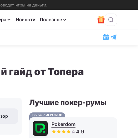
ера
Новости
Полезное
 гайд от Топера
Лучшие покер-румы
ВЫБОР ИГРОКОВ
зор
Pokerdom