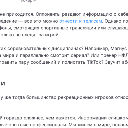
покер!»
 не приходится. Оппоненты раздают информацию о себ
оведение — все это можно
отнести к теллсам
. Однако п
ефоны, смотрящих спортивные трансляции или слушаю
олько не следят за игрой.
гих соревновательных дисциплинах? Например, Магнус
а мира и параллельно смотрит сериал? Или тренер НФЛ
править пару сообщений и полистать TikTok? Звучит аб
ии
му же тогда большинство рекреационных игроков относ
ой гораздо сложнее, чем кажется. Информации слишком
амые опытные профессионалы. Мы живем в мире, полно