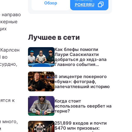
Обзор
POKERRU
е направо
окерные
щих
Лучшее в сети
Как блефы помогли
 Карлсен
Лаури Сааскилахти
 во
добраться до хедз-апа
сурдно,
Главного события
WSOP-2026? Разбор
эксперта
В эпицентре покерного
«бума»: фотограф,
запечатлевший историю
ятся к
Когда стоит
использовать овербет на
терне?
 много,
251,899 входов и почти
$470 млн призовых:
м