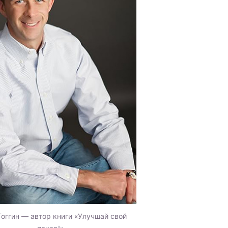
Гоггин — автор книги «Улучшай свой