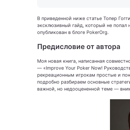
В приведенной ниже статье Топер Гогг
эксклюзивный гайд, который не попал 
опубликован в блоге PokerOrg.
Предисловие от автора
Моя новая книга, написанная совмест
— «Improve Your Poker Now! Руководст
рекреационным игрокам простые и пон
подробно разбираем основные стратеги
важной, но недооцененной теме — вни