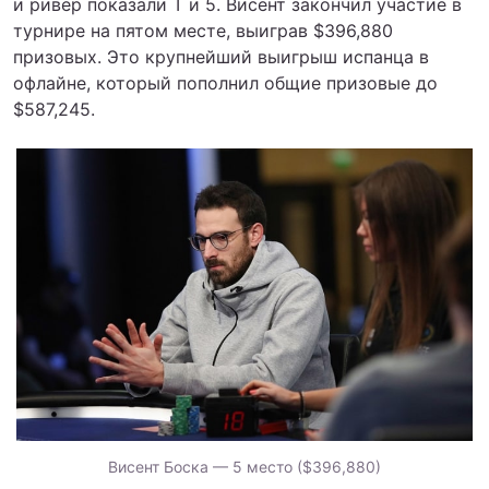
и ривер показали T и 5. Висент закончил участие в
турнире на пятом месте, выиграв $396,880
призовых. Это крупнейший выигрыш испанца в
офлайне, который пополнил общие призовые до
$587,245.
Висент Боска — 5 место ($396,880)