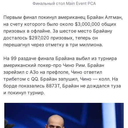
Финальный стол Main Event PCA
Первым финал покинул американец Брайан Алтман,
на счету которого было около $3,000,000 общих
призовых в офлайне. За шестое место Брайану
досталось $297,020 призовых, теперь он
перешагнул через отметку в три миллиона.
На 99 раздаче финала Брайана выбил из турнира
американский покер-про Чино Рим. Брайан
зарейзил с A3o на префлопе, Чино ответил
трибетом с QQ. Брайан запушил, Чино — колл. На
борде показались 8873T, Брайан не дождался туза
и покинул турнир.