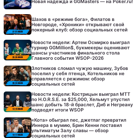
Новая надежда и GGMasters — на Poker.ru!
Шахов в «режиме бога», Филатов в
Новгороде, «Хроники» открывают свой
покерный клуб: обзор социальных сетей
Новости недели: Артем Осмирко выиграл
турнир GGMillion$, букмекеры оценивают
шансы участников финального стола
Главного события WSOP-2026
Злотников сломал чужую машину, Зубов
поселил у себя птенца, Котельников не
справляется с режимом: обзор
социальных сетей
Новости недели: Кострицын выиграл МТТ
по H.O.R.S.E. за $25,000, Хельмут упустил
шанс добыть 18-й браслет, Диб и Негреану
подводят итоги WSOP
«Кота» обыграл пес, джетлаг превратил
Иннера в мумию, Брин Кенни поставил
ультиматум Залу славы — обзор
социальных сетей