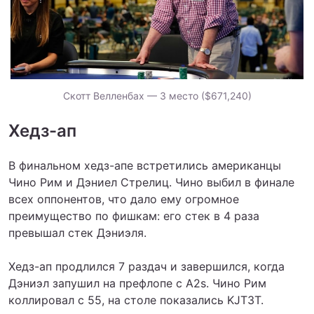
Скотт Велленбах — 3 место ($671,240)
Хедз-ап
В финальном хедз-апе встретились американцы
Чино Рим и Дэниел Стрелиц. Чино выбил в финале
всех оппонентов, что дало ему огромное
преимущество по фишкам: его стек в 4 раза
превышал стек Дэниэля.
Хедз-ап продлился 7 раздач и завершился, когда
Дэниэл запушил на префлопе с A2s. Чино Рим
коллировал с 55, на столе показались KJT3T.