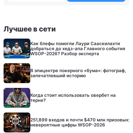
Лучшее в сети
Как блефы помогли Лаури Сааскилахти
добраться до хедз-апа Главного события
WSOP-2026? Разбор эксперта
В эпицентре покерного «бума»: фотограф,
запечатлевший историю
Когда стоит использовать овербет на
терне?
251,899 входов и почти $470 млн призовых:
невероятные цифры WSOP-2026