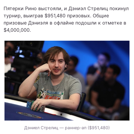
Пятерки Рино выстояли, и Дэниэл Стрелиц покинул
турнир, выиграв $951,480 призовых. Общие
призовые Дэниэля в офлайне подошли к отметке в
$4,000,000.
Дэниел Стрелиц — раннер-ап ($951,480)