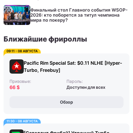
Финальный стол Главного события WSOP-
2026: кто поборется за титул чемпиона
мира по покеру?
Ближайшие фрироллы
09:11 - 08 АВГУСТА
Pacific Rim Special Sat: $0.11 NLHE [Hyper-
Turbo, Freebuy]
Призовые:
Пароль:
66 $
Доступен для всех
Обзор
11:30 - 08 АВГУСТА
[Сателлит Фрибай] Утренний Турбо