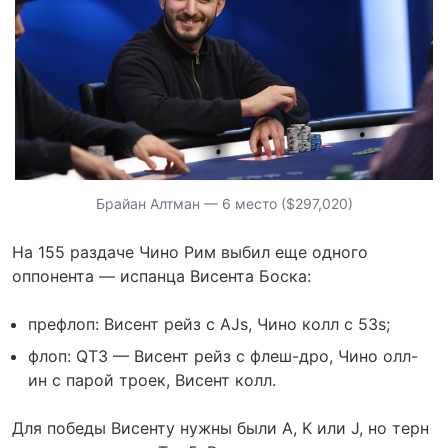
Брайан Алтман — 6 место ($297,020)
На 155 раздаче Чино Рим выбил еще одного
оппонента — испанца Висента Боска:
префлоп: Висент рейз с AJs, Чино колл с 53s;
флоп: QT3 — Висент рейз с флеш-дро, Чино олл-
ин с парой троек, Висент колл.
Для победы Висенту нужны были A, K или J, но терн