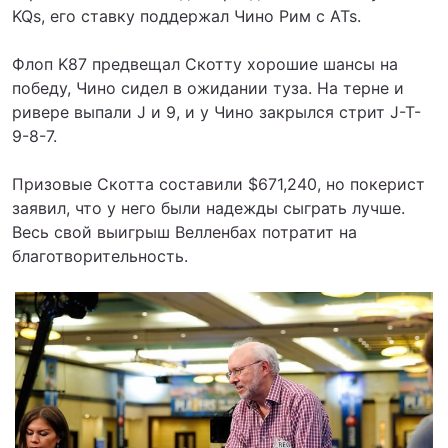
KQs, его ставку поддержал Чино Рим с ATs.
Флоп K87 предвещал Скотту хорошие шансы на
победу, Чино сидел в ожидании туза. На терне и
ривере выпали J и 9, и у Чино закрылся стрит J-T-
9-8-7.
Призовые Скотта составили $671,240, но покерист
заявил, что у него были надежды сыграть лучше.
Весь свой выигрыш Велленбах потратит на
благотворительность.