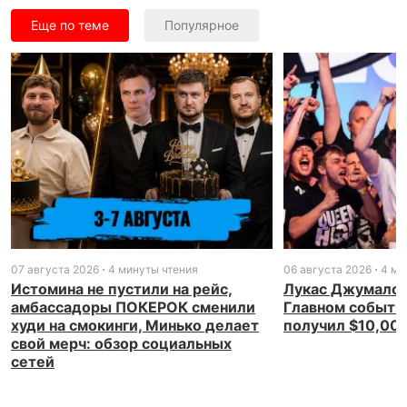
Еще по теме
Популярное
07 августа 2026
4 минуты чтения
06 августа 2026
4 ми
Истомина не пустили на рейс,
Лукас Джумалон
амбассадоры ПОКЕРОК сменили
Главном событи
худи на смокинги, Минько делает
получил $10,00
свой мерч: обзор социальных
сетей