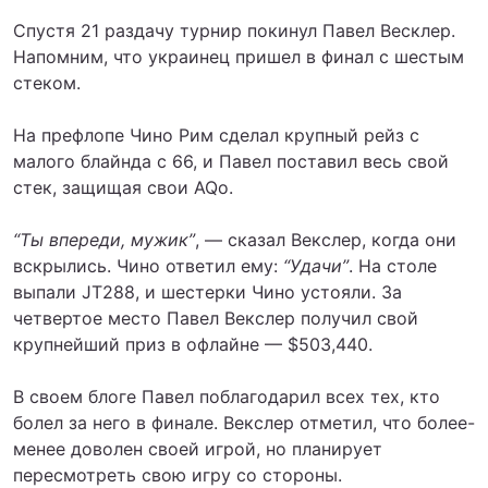
Спустя 21 раздачу турнир покинул Павел Весклер.
Напомним, что украинец пришел в финал с шестым
стеком.
На префлопе Чино Рим сделал крупный рейз с
малого блайнда с 66, и Павел поставил весь свой
стек, защищая свои AQo.
“Ты впереди, мужик”
, — сказал Векслер, когда они
вскрылись. Чино ответил ему:
“Удачи”
. На столе
выпали JT288, и шестерки Чино устояли. За
четвертое место Павел Векслер получил свой
крупнейший приз в офлайне — $503,440.
В своем блоге Павел поблагодарил всех тех, кто
болел за него в финале. Векслер отметил, что более-
менее доволен своей игрой, но планирует
пересмотреть свою игру со стороны.