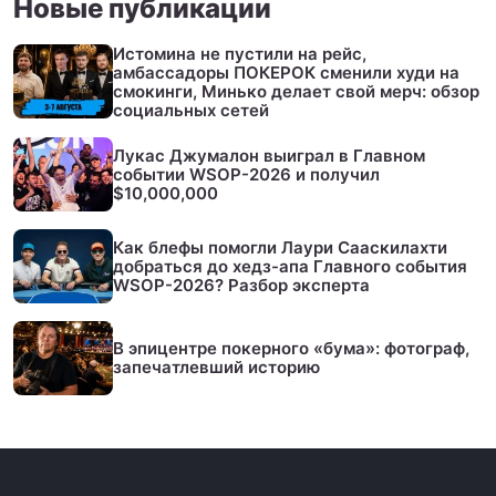
Новые публикации
Истомина не пустили на рейс,
амбассадоры ПОКЕРОК сменили худи на
смокинги, Минько делает свой мерч: обзор
социальных сетей
Лукас Джумалон выиграл в Главном
событии WSOP-2026 и получил
$10,000,000
Как блефы помогли Лаури Сааскилахти
добраться до хедз-апа Главного события
WSOP-2026? Разбор эксперта
В эпицентре покерного «бума»: фотограф,
запечатлевший историю