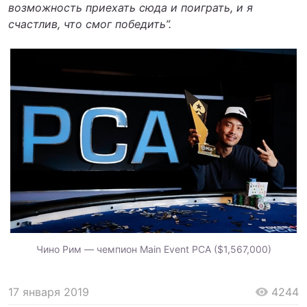
возможность приехать сюда и поиграть, и я
счастлив, что смог победить”.
Чино Рим — чемпион Main Event PCA ($1,567,000)
17 января 2019
4244