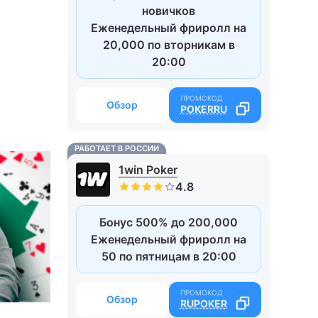
новичков
Еженедельный фриролл на
20,000 по вторникам в
20:00
Обзор
POKERRU
РАБОТАЕТ В РОССИИ
1win Poker
Бонус 500% до 200,000
Еженедельный фриролл на
50 по пятницам в 20:00
Обзор
RUPOKER