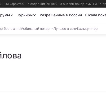
 румы
Турниры
Разрешенные в России
Школа пок
ер бесплатно
Мобильный покер
Лучшее в сети
Калькулятор
йлова