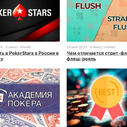
24
6 минут чтения
29 мая 2024
6 минут чтения
ть в PokerStars в России в
Чем отличается стрит-ф
ду
флеш-рояль