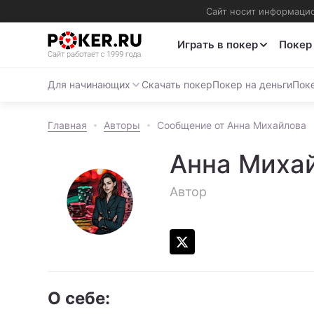
Играть в покер
Покер
Для начинающих
Скачать покер
Покер на деньги
Пок
Главная
Авторы
Сообщение от Анна Михайлова
Анна Миха
Автор
О себе: