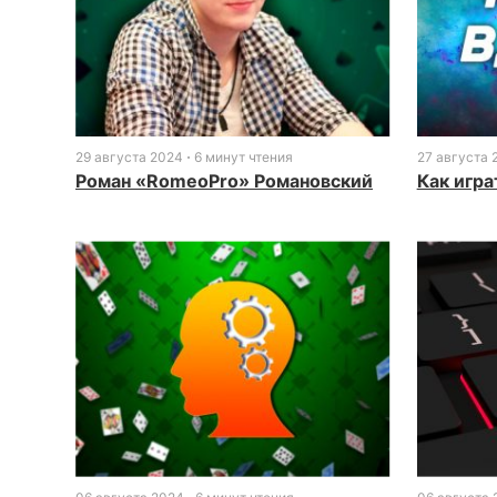
29 августа 2024
6 минут чтения
27 августа 
Роман «RomeoPro» Романовский
Как игра