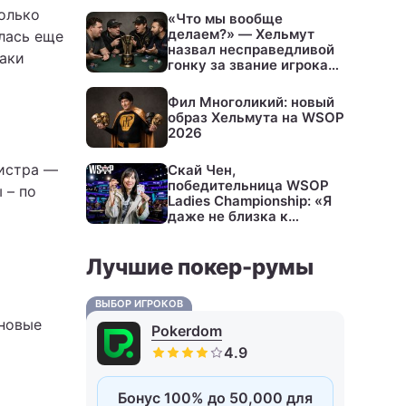
только
«Что мы вообще
делаем?» — Хельмут
алась еще
назвал несправедливой
таки
гонку за звание игрока
года WSOP
Фил Многоликий: новый
образ Хельмута на WSOP
2026
гистра —
Скай Чен,
победительница WSOP
 – по
Ladies Championship: «Я
даже не близка к
лучшим игрокам мира»
Лучшие покер-румы
ВЫБОР ИГРОКОВ
 новые
Pokerdom
Бонус 100% до 50,000 для