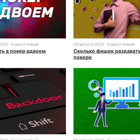
2024
6 минут чтения
09 августа 2024
6 минут чтения
ть в покер вдвоем
Сколько фишек раздавать
покере