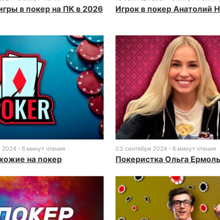
гры в покер на ПК в 2026
Игрок в покер Анатолий 
я 2024
6 минут чтения
03 сентября 2024
6 минут чтения
хожие на покер
Покеристка Ольга Ермол