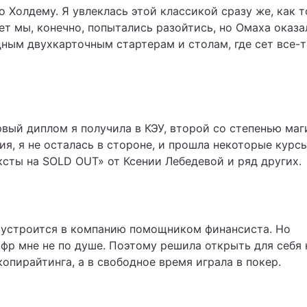
 Холдему. Я увлеклась этой классикой сразу же, как 
ет мы, конечно, попытались разойтись, но Омаха оказ
дным двухкарточным стартерам и столам, где сет все-
вый диплом я получила в КЭУ, второй со степенью ма
я, я не осталась в стороне, и прошла некоторые курсы
сты на SOLD OUT» от Ксении Лебедевой и ряд других.
а устроится в компанию помощником финансиста. Но
цифр мне не по душе. Поэтому решила открыть для себя
опирайтинга, а в свободное время играла в покер.