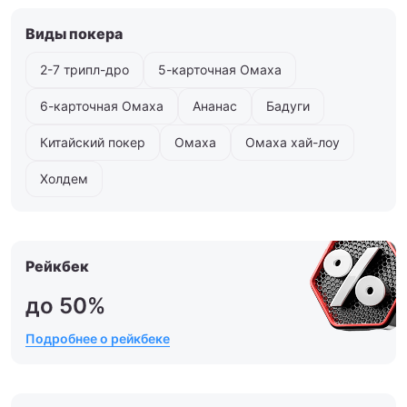
Виды покера
2-7 трипл-дро
5-карточная Омаха
6-карточная Омаха
Ананас
Бадуги
Китайский покер
Омаха
Омаха хай-лоу
Холдем
Рейкбек
до 50%
Подробнее о рейкбеке