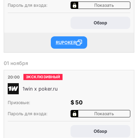
Пароль для входа:
Показать
Обзор
RUPOKER
01 ноября
20:00
ЭКСКЛЮЗИВНЫЙ
1win x poker.ru
$
50
Призовые:
Пароль для входа:
Показать
Обзор