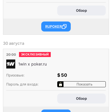
Обзор
RUPOKER
30 августа
20:00
ЭКСКЛЮЗИВНЫЙ
1win x poker.ru
$
50
Призовые:
Пароль для входа:
Показать
Обзор