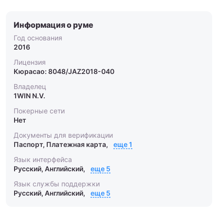
Информация о руме
Год основания
2016
Лицензия
Кюрасао: 8048/JAZ2018-040
Владелец
1WIN N.V.
Покерные сети
Нет
Документы для верификации
Паспорт
Платежная карта
еще 1
Язык интерфейса
Русский
Английский
еще 5
Язык службы поддержки
Русский
Английский
еще 5