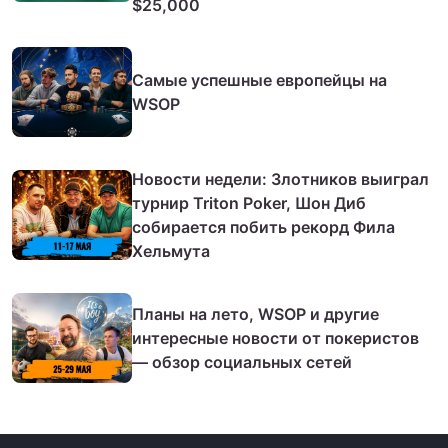
$25,000
Самые успешные европейцы на
WSOP
Новости недели: Злотников выиграл
турнир Triton Poker, Шон Диб
собирается побить рекорд Фила
Хельмута
Планы на лето, WSOP и другие
интересные новости от покеристов
— обзор социальных сетей