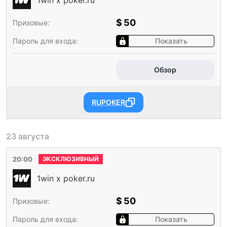
1win x poker.ru
$
50
Призовые:
Пароль для входа:
Показать
Обзор
RUPOKER
23 августа
20:00
ЭКСКЛЮЗИВНЫЙ
1win x poker.ru
$
50
Призовые:
Пароль для входа:
Показать