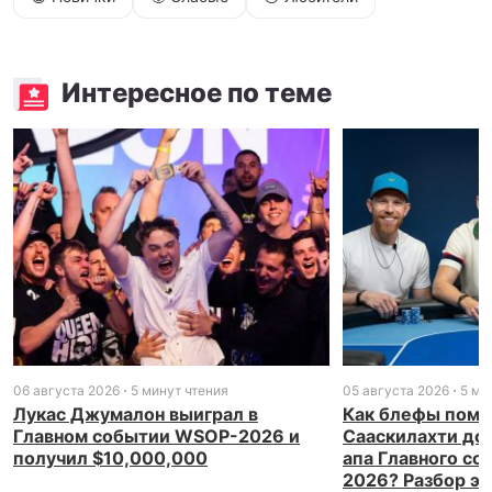
Интересное по теме
06 августа 2026
5 минут чтения
05 августа 2026
5 ми
Лукас Джумалон выиграл в
Как блефы помо
Главном событии WSOP-2026 и
Сааскилахти доб
получил $10,000,000
апа Главного с
2026? Разбор э