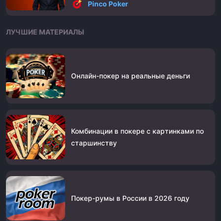
Pinco Poker
ЛУЧШИЕ МАТЕРИАЛЫ
Онлайн-покер на реальные деньги
Комбинации в покере с картинками по
старшинству
Покер-румы в России в 2026 году