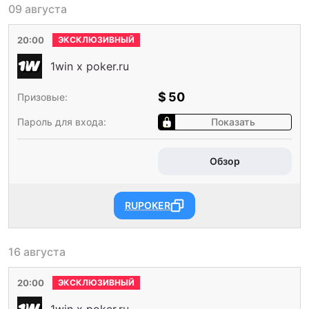
09 августа
20:00
ЭКСКЛЮЗИВНЫЙ
1win x poker.ru
$
50
Призовые:
Пароль для входа:
Показать
Обзор
RUPOKER
16 августа
20:00
ЭКСКЛЮЗИВНЫЙ