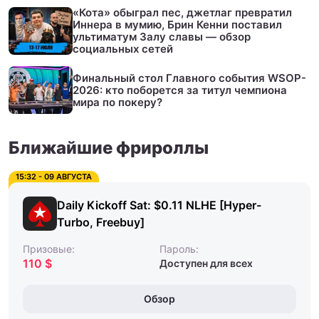
«Кота» обыграл пес, джетлаг превратил
Иннера в мумию, Брин Кенни поставил
ультиматум Залу славы — обзор
социальных сетей
Финальный стол Главного события WSOP-
2026: кто поборется за титул чемпиона
мира по покеру?
Ближайшие фрироллы
15:32 - 09 АВГУСТА
Daily Kickoff Sat: $0.11 NLHE [Hyper-
Turbo, Freebuy]
Призовые:
Пароль:
110 $
Доступен для всех
Обзор