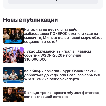
Новые публикации
Истомина не пустили на рейс,
амбассадоры ПОКЕРОК сменили худи на
смокинги, Минько делает свой мерч: обзор
социальных сетей
Лукас Джумалон выиграл в Главном
событии WSOP-2026 и получил
$10,000,000
Как блефы помогли Лаури Сааскилахти
добраться до хедз-апа Главного события
WSOP-2026? Разбор эксперта
В эпицентре покерного «бума»: фотограф,
запечатлевший историю