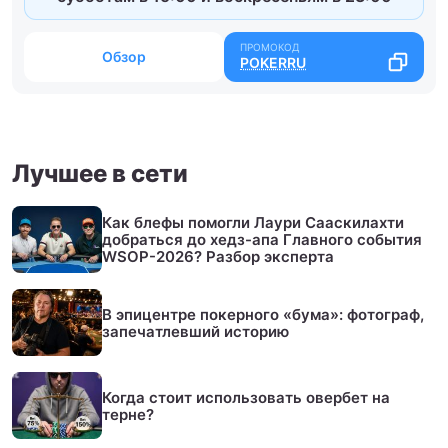
Обзор
POKERRU
Лучшее в сети
Как блефы помогли Лаури Сааскилахти
добраться до хедз-апа Главного события
WSOP-2026? Разбор эксперта
В эпицентре покерного «бума»: фотограф,
запечатлевший историю
Когда стоит использовать овербет на
терне?