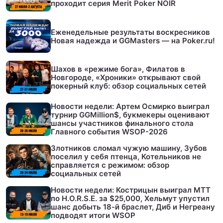
проходит серия Merit Poker NOIR
Еженедельные результаты воскресников
Новая надежда и GGMasters — на Poker.ru!
Шахов в «режиме бога», Филатов в
Новгороде, «Хроники» открывают свой
покерный клуб: обзор социальных сетей
Новости недели: Артем Осмирко выиграл
турнир GGMillion$, букмекеры оценивают
шансы участников финального стола
Главного события WSOP-2026
Злотников сломал чужую машину, Зубов
поселил у себя птенца, Котельников не
справляется с режимом: обзор
социальных сетей
Новости недели: Кострицын выиграл МТТ
по H.O.R.S.E. за $25,000, Хельмут упустил
шанс добыть 18-й браслет, Диб и Негреану
подводят итоги WSOP