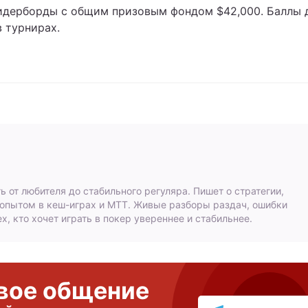
дерборды с общим призовым фондом $42,000. Баллы 
в турнирах.
 от любителя до стабильного регуляра. Пишет о стратегии,
 опытом в кеш-играх и МТТ. Живые разборы раздач, ошибки
, кто хочет играть в покер увереннее и стабильнее.
вое общение