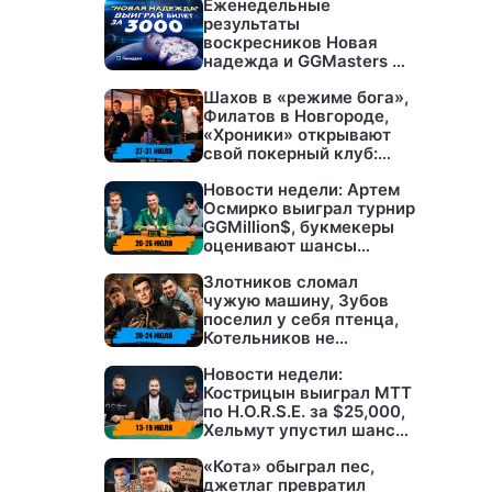
Еженедельные
Poker NOIR
результаты
воскресников Новая
надежда и GGMasters —
на Poker.ru!
Шахов в «режиме бога»,
Филатов в Новгороде,
«Хроники» открывают
свой покерный клуб:
обзор социальных сетей
Новости недели: Артем
Осмирко выиграл турнир
GGMillion$, букмекеры
оценивают шансы
участников финального
Злотников сломал
стола Главного события
чужую машину, Зубов
WSOP-2026
поселил у себя птенца,
Котельников не
справляется с режимом:
Новости недели:
обзор социальных сетей
Кострицын выиграл МТТ
по H.O.R.S.E. за $25,000,
Хельмут упустил шанс
добыть 18-й браслет,
«Кота» обыграл пес,
Диб и Негреану
джетлаг превратил
подводят итоги WSOP