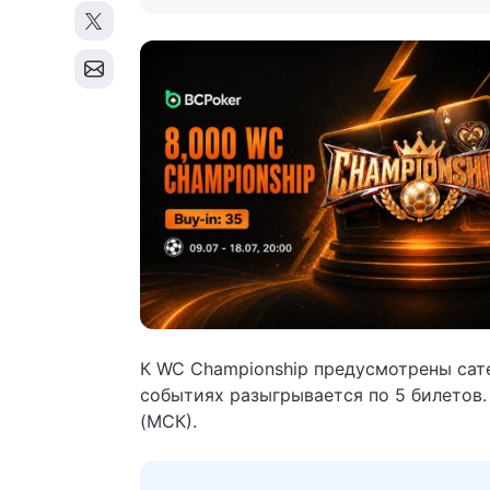
К WC Championship предусмотрены сат
событиях разыгрывается по 5 билетов.
(МСК).