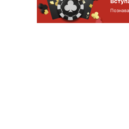
Вступ
Познава