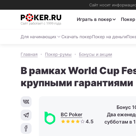
Играть в покер
Покер
Для начинающих
Скачать покер
Покер на деньги
Пок
Главная
Покер-румы
Бонусы и акции
В рамках World Cup Fe
крупными гарантиями
Бонус 1
BC Poker
Два еженед
субботам в 1