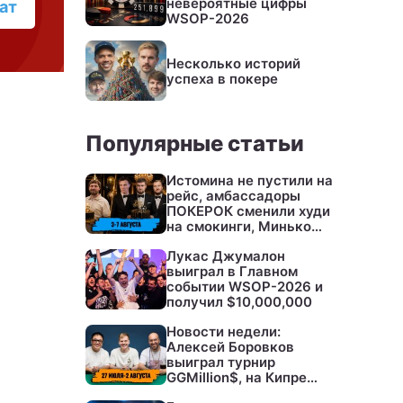
невероятные цифры
ат
WSOP-2026
Несколько историй
успеха в покере
Популярные статьи
Истомина не пустили на
рейс, амбассадоры
ПОКЕРОК сменили худи
на смокинги, Минько
делает свой мерч: обзор
Лукас Джумалон
социальных сетей
выиграл в Главном
событии WSOP-2026 и
получил $10,000,000
Новости недели:
Алексей Боровков
выиграл турнир
GGMillion$, на Кипре
проходит серия Merit