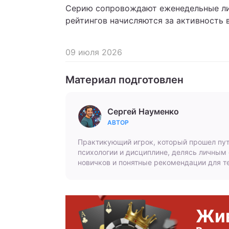
Серию сопровождают еженедельные ли
рейтингов начисляются за активность 
09 июля 2026
Материал подготовлен
Сергей Науменко
АВТОР
Практикующий игрок, который прошел путь
психологии и дисциплине, делясь личным
новичков и понятные рекомендации для тех
Жи