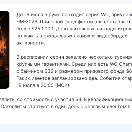
До 19 июля в руме проходит серия WC, приуроч
ЧМ-2026. Призовой фонд фестиваля составляет
более $250,000. Дополнительные награды игрок
получить в ежедневных акциях и лидербордах
активности.
В расписании серии заявлено несколько турнир
крупными гарантиями. Среди них есть WC Cham
с бай-ином $35 и размером призового фонда $8
Таких ивентов запланировано два. События ста
18 июля в 20:00 (МСК).
еллиты со стоимостью участия $4. В квалификационны
 Сателлиты стартуют в один день с целевым ивентом в 