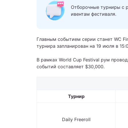
Отборочные турниры с 
ивентам фестиваля.
Главным событием серии станет WC Fin
турнира запланирован на 19 июля в 15:
В рамках World Cup Festival рум пров
событий составляет $30,000.
Турнир
Daily Freeroll