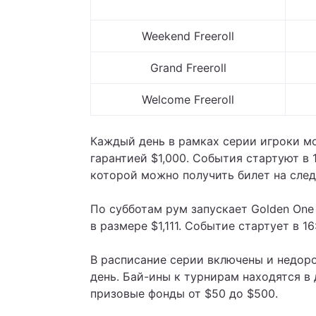
Weekend Freeroll
Grand Freeroll
Welcome Freeroll
Каждый день в рамках серии игроки мог
гарантией $1,000. События стартуют в 
которой можно получить билет на след
По субботам рум запускает Golden One
в размере $1,111. Событие стартует в 16
В расписание серии включены и недорог
день. Бай-ины к турнирам находятся в 
призовые фонды от $50 до $500.