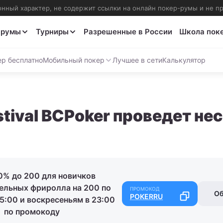
 румы
Турниры
Разрешенные в России
Школа пок
ер бесплатно
Мобильный покер
Лучшее в сети
Калькулятор
stival BCPoker проведет не
0% до 200 для новичков
ельных фриролла на 200 по
Об
POKERRU
5:00 и воскресеньям в 23:00
по промокоду