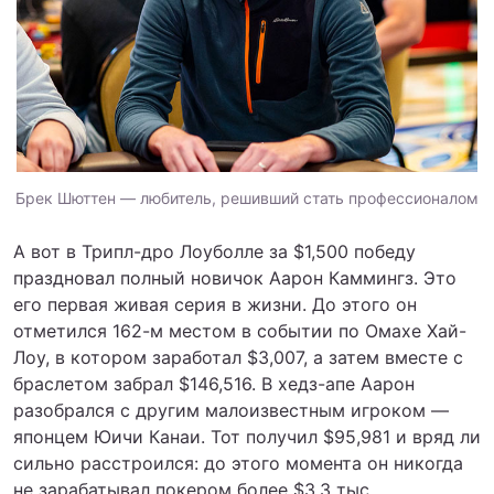
Брек Шюттен — любитель, решивший стать профессионалом
А вот в Трипл-дро Лоуболле за $1,500 победу
праздновал полный новичок Аарон Каммингз. Это
его первая живая серия в жизни. До этого он
отметился 162-м местом в событии по Омахе Хай-
Лоу, в котором заработал $3,007, а затем вместе с
браслетом забрал $146,516. В хедз-апе Аарон
разобрался с другим малоизвестным игроком —
японцем Юичи Канаи. Тот получил $95,981 и вряд ли
сильно расстроился: до этого момента он никогда
не зарабатывал покером более $3.3 тыс.