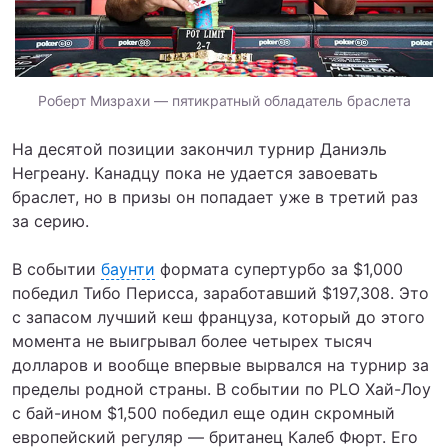
Роберт Мизрахи — пятикратный обладатель браслета
На десятой позиции закончил турнир Даниэль
Негреану. Канадцу пока не удается завоевать
браслет, но в призы он попадает уже в третий раз
за серию.
В событии
баунти
формата супертурбо за $1,000
победил Тибо Перисса, заработавший $197,308. Это
с запасом лучший кеш француза, который до этого
момента не выигрывал более четырех тысяч
долларов и вообще впервые вырвался на турнир за
пределы родной страны. В событии по PLO Хай-Лоу
с бай-ином $1,500 победил еще один скромный
европейский регуляр — британец Калеб Фюрт. Его