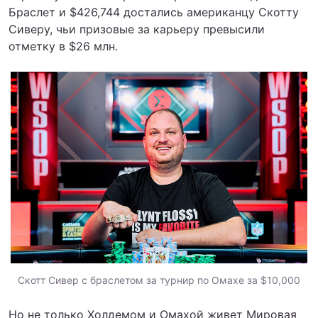
Браслет и $426,744 достались американцу Скотту
Сиверу, чьи призовые за карьеру превысили
отметку в $26 млн.
Скотт Сивер с браслетом за турнир по Омахе за $10,000
Но не только Холдемом и Омахой живет Мировая