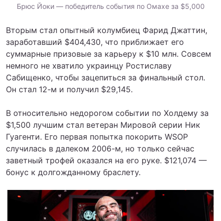
Брюс Йоки — победитель события по Омахе за $5,000
Вторым стал опытный колумбиец Фарид Джаттин,
заработавший $404,430, что приближает его
суммарные призовые за карьеру к $10 млн. Совсем
немного не хватило украинцу Ростиславу
Сабищенко, чтобы зацепиться за финальный стол.
Он стал 12-м и получил $29,145.
В относительно недорогом событии по Холдему за
$1,500 лучшим стал ветеран Мировой серии Ник
Гуагенти. Его первая попытка покорить WSOP
случилась в далеком 2006-м, но только сейчас
заветный трофей оказался на его руке. $121,074 —
бонус к долгожданному браслету.