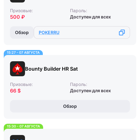
Призовые:
Пароль:
500 ₽
Доступен для всех
Обзор
POKERRU
15:27 - 07 АВГУСТА
Bounty Builder HR Sat
Призовые:
Пароль:
66 $
Доступен для всех
Обзор
15:30 - 07 АВГУСТА