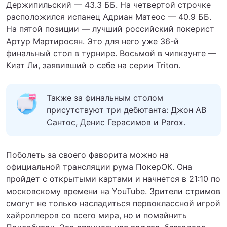
Держипильский — 43.3 ББ. На четвертой строчке
расположился испанец Адриан Матеос — 40.9 ББ.
На пятой позиции — лучший российский покерист
Артур Мартиросян. Это для него уже 36-й
финальный стол в турнире. Восьмой в чипкаунте —
Киат Ли, заявивший о себе на серии Triton.
Также за финальным столом
присутствуют три дебютанта: Джон АВ
Сантос, Денис Герасимов и Parox.
Поболеть за своего фаворита можно на
официальной трансляции рума ПокерОК. Она
пройдет с открытыми картами и начнется в 21:10 по
московскому времени на YouTube. Зрители стримов
смогут не только насладиться первоклассной игрой
хайроллеров со всего мира, но и помайнить