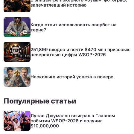
запечатлевший историю
Когда стоит использовать овербет на
терне?
251,899 входов и почти $470 млн призовых:
невероятные цифры WSOP-2026
Несколько историй успеха в покере
Популярные статьи
Лукас Джумалон выиграл в Главном
событии WSOP-2026 и получил
$10,000,000