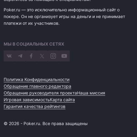
Poker.ru — это исключительно информационный сайт о
покере. Он не организует игры на деньги и не принимает
платежи от их участников.
МЫ В СОЦИАЛЬНЫХ СЕТЯХ
Политика Конфиденциальности
Обращение главного редактора
Обращение руководителя проекта
Наша миссия
Игровая зависимость
Карта сайта
Гарантия качества рейтингов
© 2026 - Poker.ru. Все права защищены