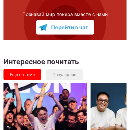
Познавай мир покера вместе с нами
Перейти в чат
Интересное почитать
Еще по теме
Популярное