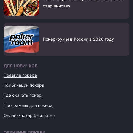
старшинству
Покер-румы в России в 2026 году
ДЛЯ НОВИЧКОВ
Правила покера
Комбинации покера
Где скачать покер
Программы для покера
Онлайн-покер бесплатно
ОБУЧЕНИЕ ПОКЕРУ