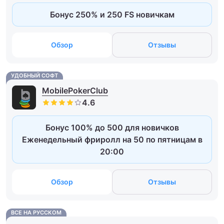
Бонус 250% и 250 FS новичкам
Обзор
Отзывы
УДОБНЫЙ СОФТ
MobilePokerClub
Бонус 100% до 500 для новичков
Еженедельный фриролл на 50 по пятницам в
20:00
Обзор
Отзывы
ВСЕ НА РУССКОМ