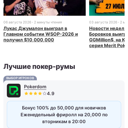
06 августа 2026
2 минуты чтения
03 августа 2026
2 ми
Лукас Джумалон выиграл в
Новости недели
Главном событии WSOP-2026 и
Боровков выигр
получил $10,000,000
GGMillion$, на 
серия Merit Pok
Лучшие покер-румы
ВЫБОР ИГРОКОВ
Pokerdom
Бонус 100% до 50,000 для новичков
Еженедельный фриролл на 20,000 по
вторникам в 20:00