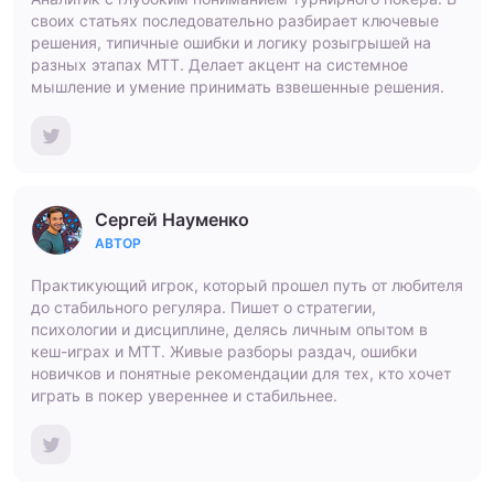
своих статьях последовательно разбирает ключевые
решения, типичные ошибки и логику розыгрышей на
разных этапах МТТ. Делает акцент на системное
мышление и умение принимать взвешенные решения.
Сергей Науменко
АВТОР
Практикующий игрок, который прошел путь от любителя
до стабильного регуляра. Пишет о стратегии,
психологии и дисциплине, делясь личным опытом в
кеш-играх и МТТ. Живые разборы раздач, ошибки
новичков и понятные рекомендации для тех, кто хочет
играть в покер увереннее и стабильнее.