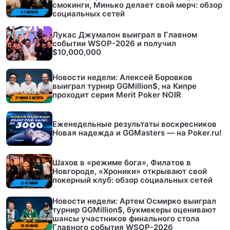
смокинги, Минько делает свой мерч: обзор
социальных сетей
Лукас Джумалон выиграл в Главном
событии WSOP-2026 и получил
$10,000,000
Новости недели: Алексей Боровков
выиграл турнир GGMillion$, на Кипре
проходит серия Merit Poker NOIR
Еженедельные результаты воскресников
Новая надежда и GGMasters — на Poker.ru!
Шахов в «режиме бога», Филатов в
Новгороде, «Хроники» открывают свой
покерный клуб: обзор социальных сетей
Новости недели: Артем Осмирко выиграл
турнир GGMillion$, букмекеры оценивают
шансы участников финального стола
Главного события WSOP-2026