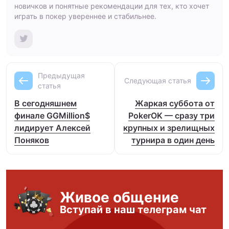
новичков и понятные рекомендации для тех, кто хочет
играть в покер увереннее и стабильнее.
Предыдущая
Следующая статья
статья
В сегодняшнем
Жаркая суббота от
финале GGMillion$
PokerOK — сразу три
лидирует Алексей
крупных и зрелищных
Поняков
турнира в один день
Живое общение
Вступай в наш телеграм чат