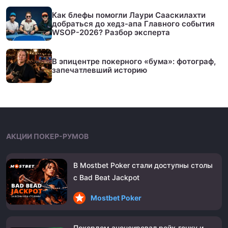
Как блефы помогли Лаури Сааскилахти
добраться до хедз-апа Главного события
WSOP-2026? Разбор эксперта
В эпицентре покерного «бума»: фотограф,
запечатлевший историю
АКЦИИ ПОКЕР-РУМОВ
В Mostbet Poker стали доступны столы
с Bad Beat Jackpot
Mostbet Poker
Покердом анонсировал рейк-гонку и