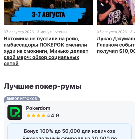
07 августа 2026
3 минуты чтения
06 августа 2026
3 ми
Истомина не пустили на рейс,
Лукас Джумалон
амбассадоры ПОКЕРОК сменили
Главном событи
худи на смокинги, Минько делает
получил $10,00
свой мерч: обзор социальных
сетей
Лучшие покер-румы
ВЫБОР ИГРОКОВ
Pokerdom
Бонус 100% до 50,000 для новичков
Еженедельный фриролл на 20,000 по