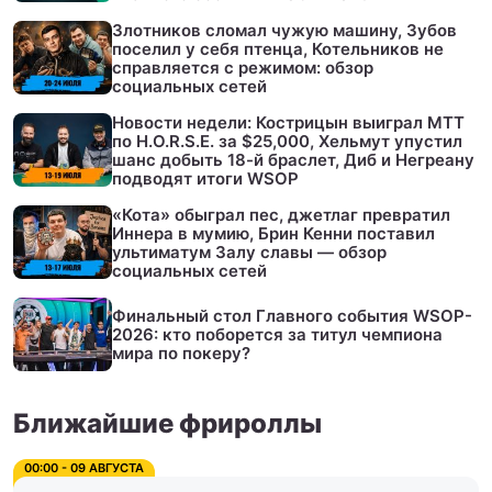
Злотников сломал чужую машину, Зубов
поселил у себя птенца, Котельников не
справляется с режимом: обзор
социальных сетей
Новости недели: Кострицын выиграл МТТ
по H.O.R.S.E. за $25,000, Хельмут упустил
шанс добыть 18-й браслет, Диб и Негреану
подводят итоги WSOP
«Кота» обыграл пес, джетлаг превратил
Иннера в мумию, Брин Кенни поставил
ультиматум Залу славы — обзор
социальных сетей
Финальный стол Главного события WSOP-
2026: кто поборется за титул чемпиона
мира по покеру?
Ближайшие фрироллы
00:00 - 09 АВГУСТА