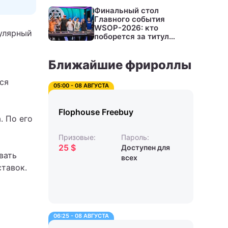
ультиматум Залу славы
Финальный стол
— обзор социальных
Главного события
сетей
WSOP-2026: кто
гулярный
поборется за титул
чемпиона мира по
покеру?
Ближайшие фрироллы
ся
05:00 - 08 АВГУСТА
Flophouse Freebuy
. По его
Призовые:
Пароль:
25 $
Доступен для
вать
всех
тавок.
06:25 - 08 АВГУСТА