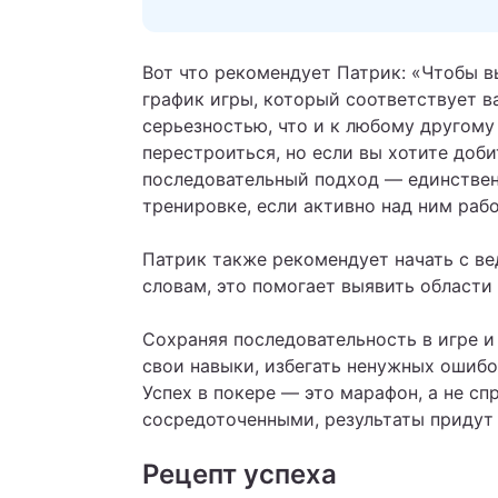
Вот что рекомендует Патрик: «Чтобы в
график игры, который соответствует в
серьезностью, что и к любому другому
перестроиться, но если вы хотите доби
последовательный подход — единственн
тренировке, если активно над ним рабо
Патрик также рекомендует начать с ве
словам, это помогает выявить области 
Сохраняя последовательность в игре 
свои навыки, избегать ненужных ошиб
Успех в покере — это марафон, а не сп
сосредоточенными, результаты придут
Рецепт успеха