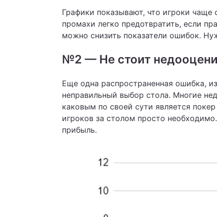
Графики показывают, что игроки чаще
промахи легко предотвратить, если пр
можно снизить показатели ошибок. Ну
№2 — Не стоит недооцени
Еще одна распространенная ошибка, из
неправильный выбор стола. Многие нед
каковым по своей сути является покер
игроков за столом просто необходимо
прибыль.