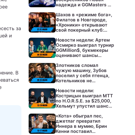
надежда и GGMasters —
рее
на Poker.ru!
Шахов в «режиме бога»,
Филатов в Новгороде,
«Хроники» открывают
есесть за
свой покерный клуб:
обзор социальных сетей
шей и
Новости недели: Артем
Осмирко выиграл турнир
GGMillion$, букмекеры
оценивают шансы
участников финального
Злотников сломал
стола Главного события
чужую машину, Зубов
WSOP-2026
ение. В
поселил у себя птенца,
неваться
Котельников не
справляется с режимом:
е
Новости недели:
обзор социальных сетей
Кострицын выиграл МТТ
по H.O.R.S.E. за $25,000,
Хельмут упустил шанс
добыть 18-й браслет,
«Кота» обыграл пес,
Диб и Негреану
джетлаг превратил
подводят итоги WSOP
Иннера в мумию, Брин
Кенни поставил