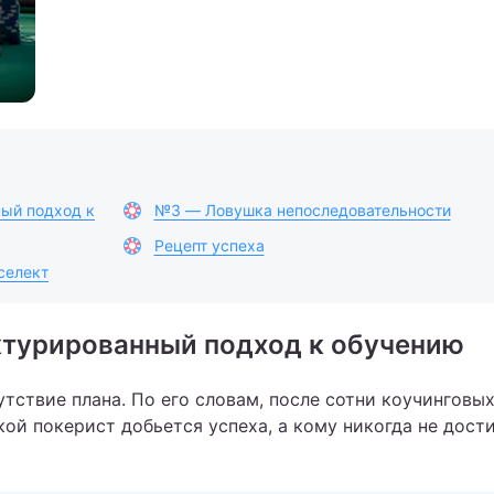
ый подход к
№3 — Ловушка непоследовательности
Рецепт успеха
селект
ктурированный подход к обучению
тствие плана. По его словам, после сотни коучинговых
кой покерист добьется успеха, а кому никогда не дост