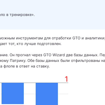
ло в тренировке».
зможным инструментам для отработки GTO и аналитики
ает тот, кто лучше подготовлен.
ние. Он прогнал через GTO Wizard две базы данных. П
мому Патрику. Обе базы данных были отфильтрованы н
а флопе в ответ на ставку.