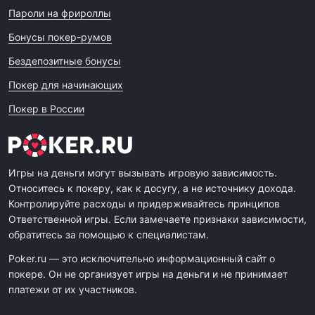
Пароли на фрироллы
Бонусы покер-румов
Бездепозитные бонусы
Покер для начинающих
Покер в России
Игры на деньги могут вызывать игровую зависимость.
Относитесь к покеру, как к досугу, а не источнику дохода.
Контролируйте расходы и придерживайтесь принципов
Ответственной игры. Если замечаете признаки зависимости,
обратитесь за помощью к специалистам.
Poker.ru — это исключительно информационный сайт о
покере. Он не организует игры на деньги и не принимает
платежи от их участников.