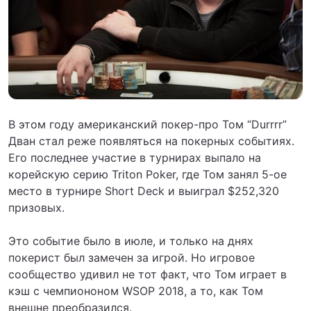
В этом году американский покер-про Том “Durrrr”
Дван стал реже появляться на покерных событиях.
Его последнее участие в турнирах выпало на
корейскую серию Triton Poker, где Том занял 5-ое
место в турнире Short Deck и выиграл $252,320
призовых.
Это событие было в июле, и только на днях
покерист был замечен за игрой. Но игровое
сообщество удивил не тот факт, что Том играет в
кэш с чемпиононом WSOP 2018, а то, как Том
внешне преобразился.