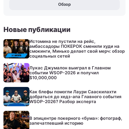
Обзор
Новые публикации
Истомина не пустили на рейс,
амбассадоры ПОКЕРОК сменили худи на
смокинги, Минько делает свой мерч: обзор
социальных сетей
Лукас Джумалон выиграл в Главном
событии WSOP-2026 и получил
$10,000,000
Как блефы помогли Лаури Сааскилахти
добраться до хедз-апа Главного события
WSOP-2026? Разбор эксперта
В эпицентре покерного «бума»: фотограф,
запечатлевший историю