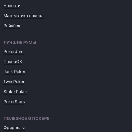
Новости
Математика покера
Рейкбек
ЛУЧШИЕ РУМЫ
Pokerdom
ПокерОК
Jack Poker
1win Poker
Stake Poker
PokerStars
ПОЛЕЗНОЕ О ПОКЕРЕ
Фрироллы