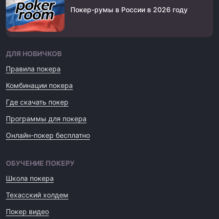
Покер-румы в России в 2026 году
ДЛЯ НОВИЧКОВ
Правила покера
Комбинации покера
Где скачать покер
Программы для покера
Онлайн-покер бесплатно
ОБУЧЕНИЕ ПОКЕРУ
Школа покера
Техасский холдем
Покер видео