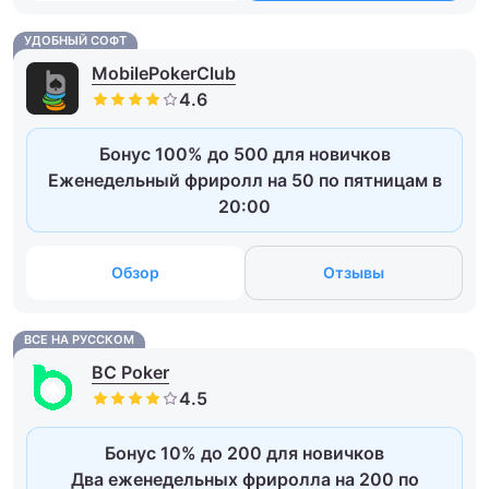
УДОБНЫЙ СОФТ
MobilePokerClub
Бонус 100% до 500 для новичков
Еженедельный фриролл на 50 по пятницам в
20:00
Обзор
Отзывы
ВСЕ НА РУССКОМ
BC Poker
Бонус 10% до 200 для новичков
Два еженедельных фриролла на 200 по