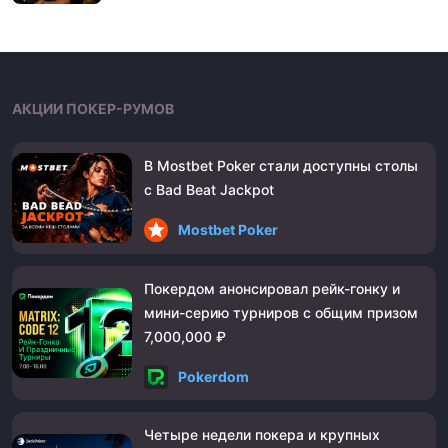
АКЦИИ ПОКЕР-РУМОВ
В Mostbet Poker стали доступны столы
с Bad Beat Jackpot
Mostbet Poker
Покердом анонсировал рейк-гонку и
мини-серию турниров с общим призом
7,000,000 ₽
Pokerdom
Четыре недели покера и крупных