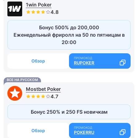
1win Poker
Бонус 500% до 200,000
Еженедельный фриролл на 50 по пятницам в
20:00
Обзор
RUPOKER
ВСЕ НА РУССКОМ
Mostbet Poker
Бонус 250% и 250 FS новичкам
Обзор
POKERRU