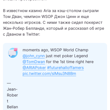
В известном казино Aria за кэш-столом сыграли
Том Дван, чемпион WSOP Джон Цинн и еще
несколько игроков. С ними также сидел покерист
Жан-Робер Белланде, который и рассказал об игре
с Дваном в Twitter:
moments ago, WSOP World Champ
@john_cynn
just met poker Legend
@TomDwan
for the 1st time right here
@ARIAPoker
#futurehalloffamers
pic.twitter.com/slMsu3N8Bm
—
Jean-
Rober
t
Bellan