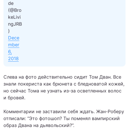
de
(@Bro
keLivi
ngJRB
)
Dece
mber
6,
2018
Слева на фото действительно сидит Том Дван. Все
знали покериста как брюнета с бледноватой кожей,
но сейчас Тома не узнать из-за осветленных волос
и бровей.
Комментарии не заставили себя ждать. Жан-Роберу
отписали: “Это фотошоп? Ты поменял вампирский
образ Двана на дьявольский?”.