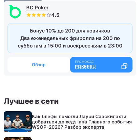
BC Poker
Бонус 10% до 200 для новичков
Два еженедельных фриролла на 200 по
субботам в 15:00 и воскресеньям в 23:00
Обзор
POKERRU
Лучшее в сети
Как блефы помогли Лаури Сааскилахти
добраться до хедз-апа Главного события
WSOP-2026? Разбор эксперта