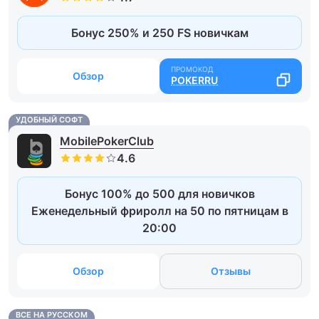
Бонус 250% и 250 FS новичкам
Обзор
POKERRU
УДОБНЫЙ СОФТ
MobilePokerClub
Бонус 100% до 500 для новичков
Еженедельный фриролл на 50 по пятницам в
20:00
Обзор
Отзывы
ВСЕ НА РУССКОМ