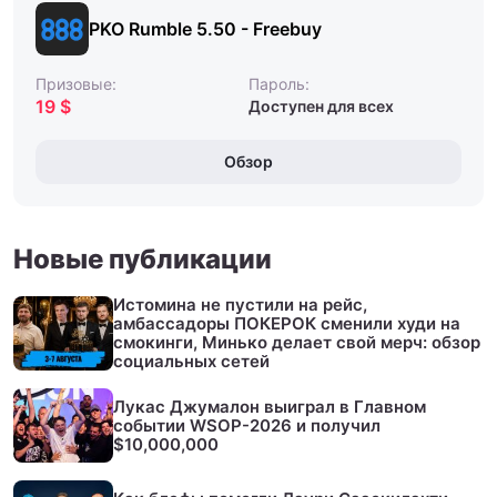
PKO Rumble 5.50 - Freebuy
Призовые:
Пароль:
19 $
Доступен для всех
Обзор
Новые публикации
Истомина не пустили на рейс,
амбассадоры ПОКЕРОК сменили худи на
смокинги, Минько делает свой мерч: обзор
социальных сетей
Лукас Джумалон выиграл в Главном
событии WSOP-2026 и получил
$10,000,000