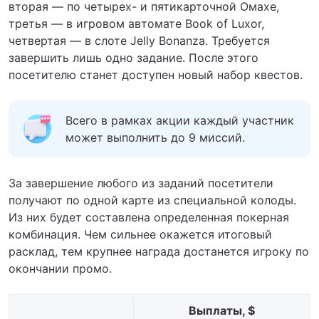
вторая — по четырех- и пятикарточной Омахе,
третья — в игровом автомате Book of Luxor,
четвертая — в слоте Jelly Bonanza. Требуется
завершить лишь одно задание. После этого
посетителю станет доступен новый набор квестов.
Всего в рамках акции каждый участник
может выполнить до 9 миссий.
За завершение любого из заданий посетители
получают по одной карте из специальной колоды.
Из них будет составлена определенная покерная
комбинация. Чем сильнее окажется итоговый
расклад, тем крупнее награда достанется игроку по
окончании промо.
Выплаты, $