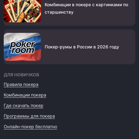
Комбинации в покере с картинками по
старшинству
Покер-румы в России в 2026 году
ДЛЯ НОВИЧКОВ
Правила покера
Комбинации покера
Где скачать покер
Программы для покера
Онлайн-покер бесплатно