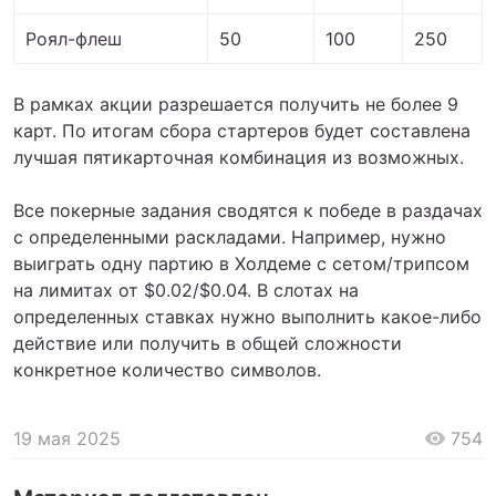
Роял-флеш
50
100
250
В рамках акции разрешается получить не более 9
карт. По итогам сбора стартеров будет составлена
лучшая пятикарточная комбинация из возможных.
Все покерные задания сводятся к победе в раздачах
с определенными раскладами. Например, нужно
выиграть одну партию в Холдеме с сетом/трипсом
на лимитах от $0.02/$0.04. В слотах на
определенных ставках нужно выполнить какое-либо
действие или получить в общей сложности
конкретное количество символов.
19 мая 2025
754