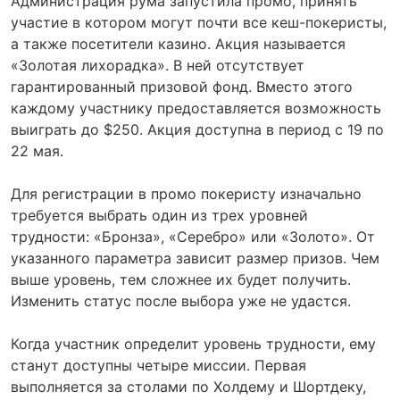
Администрация рума запустила промо, принять
участие в котором могут почти все кеш-покеристы,
а также посетители казино. Акция называется
«Золотая лихорадка». В ней отсутствует
гарантированный призовой фонд. Вместо этого
каждому участнику предоставляется возможность
выиграть до $250. Акция доступна в период с 19 по
22 мая.
Для регистрации в промо покеристу изначально
требуется выбрать один из трех уровней
трудности: «Бронза», «Серебро» или «Золото». От
указанного параметра зависит размер призов. Чем
выше уровень, тем сложнее их будет получить.
Изменить статус после выбора уже не удастся.
Когда участник определит уровень трудности, ему
станут доступны четыре миссии. Первая
выполняется за столами по Холдему и Шортдеку,