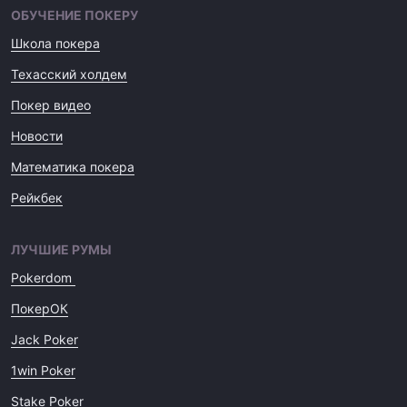
ОБУЧЕНИЕ ПОКЕРУ
Школа покера
Техасский холдем
Покер видео
Новости
Математика покера
Рейкбек
ЛУЧШИЕ РУМЫ
Pokerdom
ПокерОК
Jack Poker
1win Poker
Stake Poker