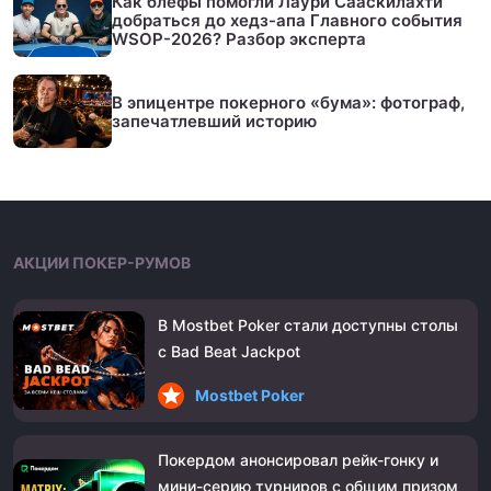
Как блефы помогли Лаури Сааскилахти
добраться до хедз-апа Главного события
WSOP-2026? Разбор эксперта
В эпицентре покерного «бума»: фотограф,
запечатлевший историю
АКЦИИ ПОКЕР-РУМОВ
В Mostbet Poker стали доступны столы
с Bad Beat Jackpot
Mostbet Poker
Покердом анонсировал рейк-гонку и
мини-серию турниров с общим призом