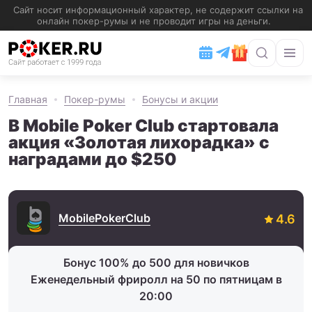
Главная
Покер-румы
Бонусы и акции
В Mobile Poker Club стартовала
акция «Золотая лихорадка» с
наградами до $250
MobilePokerClub
Бонус 100% до 500 для новичков
Еженедельный фриролл на 50 по пятницам в
20:00