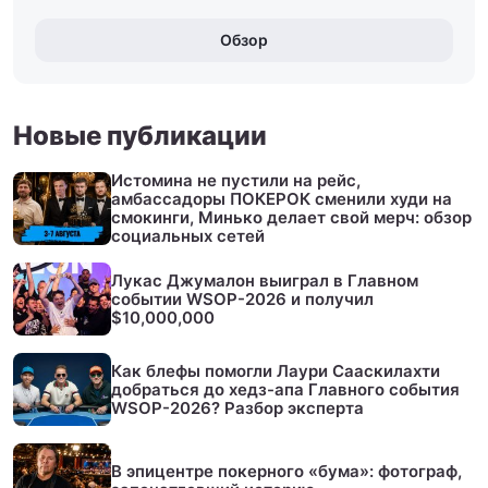
Обзор
Новые публикации
Истомина не пустили на рейс,
амбассадоры ПОКЕРОК сменили худи на
смокинги, Минько делает свой мерч: обзор
социальных сетей
Лукас Джумалон выиграл в Главном
событии WSOP-2026 и получил
$10,000,000
Как блефы помогли Лаури Сааскилахти
добраться до хедз-апа Главного события
WSOP-2026? Разбор эксперта
В эпицентре покерного «бума»: фотограф,