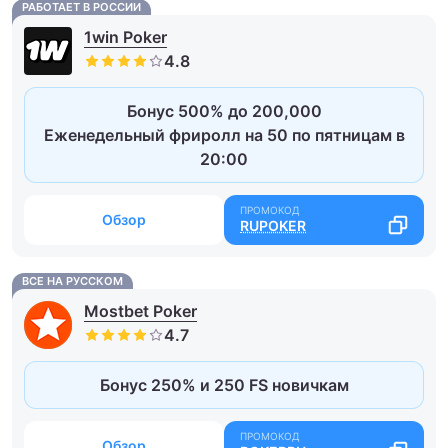
РАБОТАЕТ В РОССИИ
1win Poker
Бонус 500% до 200,000
Еженедельный фриролл на 50 по пятницам в
20:00
Обзор
RUPOKER
ВСЕ НА РУССКОМ
Mostbet Poker
Бонус 250% и 250 FS новичкам
Обзор