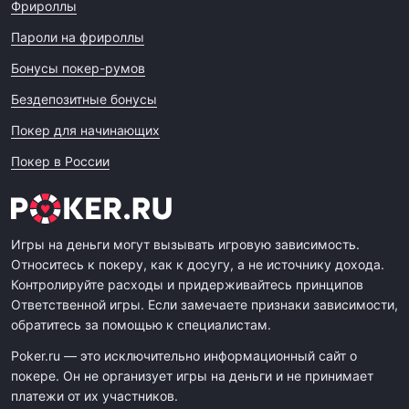
Фрироллы
Пароли на фрироллы
Бонусы покер-румов
Бездепозитные бонусы
Покер для начинающих
Покер в России
Игры на деньги могут вызывать игровую зависимость.
Относитесь к покеру, как к досугу, а не источнику дохода.
Контролируйте расходы и придерживайтесь принципов
Ответственной игры. Если замечаете признаки зависимости,
обратитесь за помощью к специалистам.
Poker.ru — это исключительно информационный сайт о
покере. Он не организует игры на деньги и не принимает
платежи от их участников.