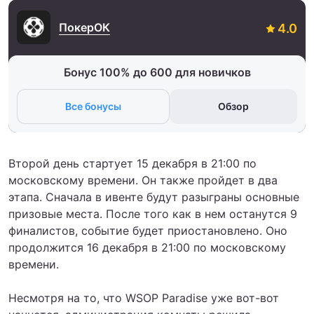
ПокерОК
Бонус 100% до 600 для новичков
Все бонусы
Обзор
Второй день стартует 15 декабря в 21:00 по
московскому времени. Он также пройдет в два
этапа. Сначала в ивенте будут разыграны основные
призовые места. После того как в нем останутся 9
финалистов, событие будет приостановлено. Оно
продолжится 16 декабря в 21:00 по московскому
времени.
Несмотря на то, что WSOP Paradise уже вот-вот