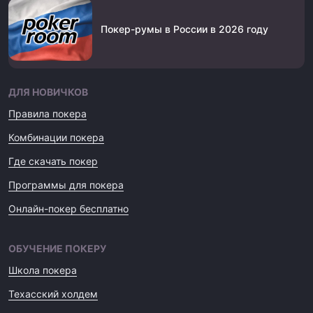
Покер-румы в России в 2026 году
ДЛЯ НОВИЧКОВ
Правила покера
Комбинации покера
Где скачать покер
Программы для покера
Онлайн-покер бесплатно
ОБУЧЕНИЕ ПОКЕРУ
Школа покера
Техасский холдем