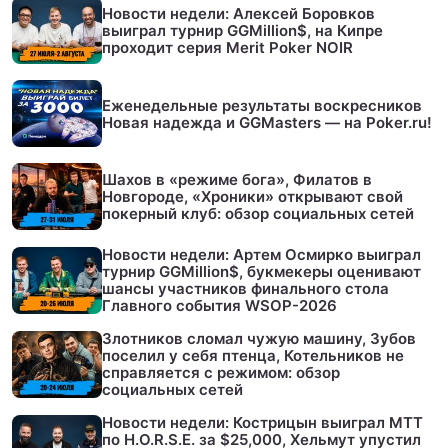
Новости недели: Алексей Боровков
выиграл турнир GGMillion$, на Кипре
проходит серия Merit Poker NOIR
Еженедельные результаты воскресников
Новая надежда и GGMasters — на Poker.ru!
Шахов в «режиме бога», Филатов в
Новгороде, «Хроники» открывают свой
покерный клуб: обзор социальных сетей
Новости недели: Артем Осмирко выиграл
турнир GGMillion$, букмекеры оценивают
шансы участников финального стола
Главного события WSOP-2026
Злотников сломал чужую машину, Зубов
поселил у себя птенца, Котельников не
справляется с режимом: обзор
социальных сетей
Новости недели: Кострицын выиграл МТТ
по H.O.R.S.E. за $25,000, Хельмут упустил