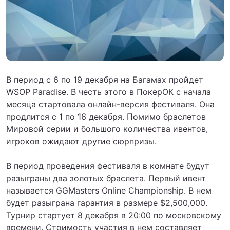
В период с 6 по 19 декабря на Багамах пройдет
WSOP Paradise. В честь этого в ПокерОК с начала
месяца стартовала онлайн-версия фестиваля. Она
продлится с 1 по 16 декабря. Помимо браслетов
Мировой серии и большого количества ивентов,
игроков ожидают другие сюрпризы.
В период проведения фестиваля в комнате будут
разыграны два золотых браслета. Первый ивент
называется GGMasters Online Championship. В нем
будет разыграна гарантия в размере $2,500,000.
Турнир стартует 8 декабря в 20:00 по московскому
времени. Стоимость участия в нем составляет