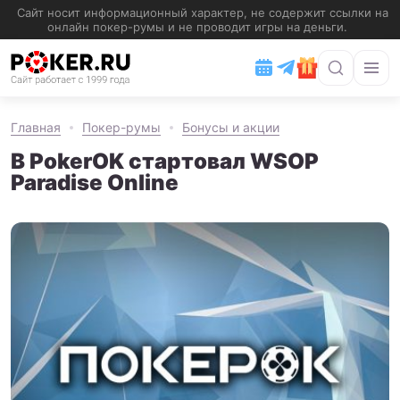
Главная
Покер-румы
Бонусы и акции
В PokerOK стартовал WSOP
Paradise Online