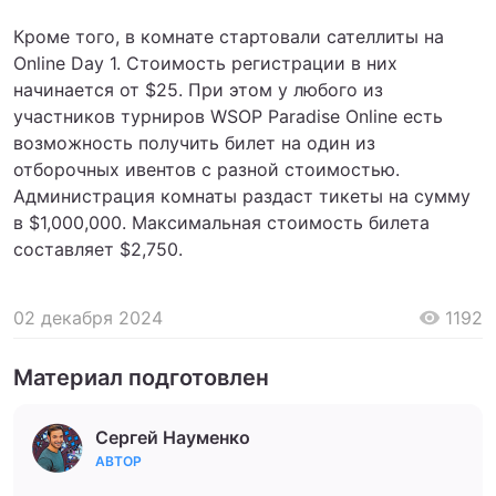
Кроме того, в комнате стартовали сателлиты на
Online Day 1. Стоимость регистрации в них
начинается от $25. При этом у любого из
участников турниров WSOP Paradise Online есть
возможность получить билет на один из
отборочных ивентов с разной стоимостью.
Администрация комнаты раздаст тикеты на сумму
в $1,000,000. Максимальная стоимость билета
составляет $2,750.
02 декабря 2024
1192
Материал подготовлен
Сергей Науменко
АВТОР