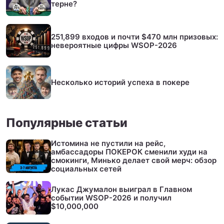
терне?
251,899 входов и почти $470 млн призовых:
невероятные цифры WSOP-2026
Несколько историй успеха в покере
Популярные статьи
Истомина не пустили на рейс,
амбассадоры ПОКЕРОК сменили худи на
смокинги, Минько делает свой мерч: обзор
социальных сетей
Лукас Джумалон выиграл в Главном
событии WSOP-2026 и получил
$10,000,000