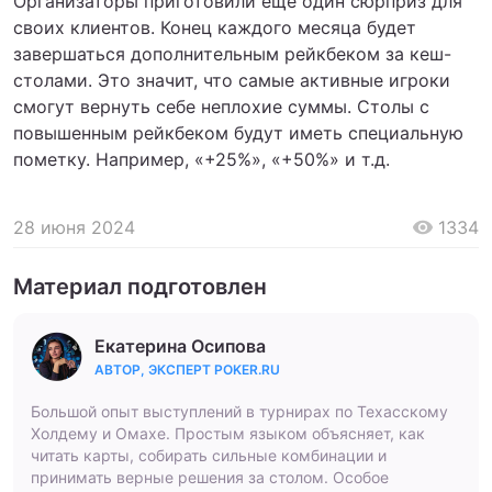
Организаторы приготовили еще один сюрприз для
своих клиентов. Конец каждого месяца будет
завершаться дополнительным рейкбеком за кеш-
столами. Это значит, что самые активные игроки
смогут вернуть себе неплохие суммы. Столы с
повышенным рейкбеком будут иметь специальную
пометку. Например, «+25%», «+50%» и т.д.
28 июня 2024
1334
Материал подготовлен
Екатерина Осипова
АВТОР, ЭКСПЕРТ POKER.RU
Большой опыт выступлений в турнирах по Техасскому
Холдему и Омахе. Простым языком объясняет, как
читать карты, собирать сильные комбинации и
принимать верные решения за столом. Особое