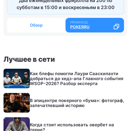
Два еженедельных фриролла на 200 по
субботам в 15:00 и воскресеньям в 23:00
Обзор
POKERRU
Лучшее в сети
Как блефы помогли Лаури Сааскилахти
добраться до хедз-апа Главного события
WSOP-2026? Разбор эксперта
В эпицентре покерного «бума»: фотограф,
запечатлевший историю
Когда стоит использовать овербет на
терне?