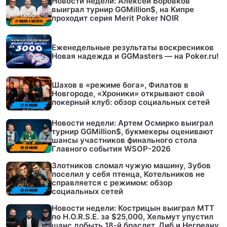
Новости недели: Алексей Боровков
выиграл турнир GGMillion$, на Кипре
проходит серия Merit Poker NOIR
Еженедельные результаты воскресников
Новая надежда и GGMasters — на Poker.ru!
Шахов в «режиме бога», Филатов в
Новгороде, «Хроники» открывают свой
покерный клуб: обзор социальных сетей
Новости недели: Артем Осмирко выиграл
турнир GGMillion$, букмекеры оценивают
шансы участников финального стола
Главного события WSOP-2026
Злотников сломал чужую машину, Зубов
поселил у себя птенца, Котельников не
справляется с режимом: обзор
социальных сетей
Новости недели: Кострицын выиграл МТТ
по H.O.R.S.E. за $25,000, Хельмут упустил
шанс добыть 18-й браслет, Диб и Негреану