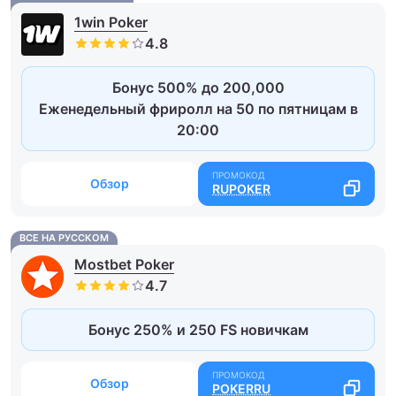
1win Poker
Бонус 500% до 200,000
Еженедельный фриролл на 50 по пятницам в
20:00
Обзор
RUPOKER
ВСЕ НА РУССКОМ
Mostbet Poker
Бонус 250% и 250 FS новичкам
Обзор
POKERRU