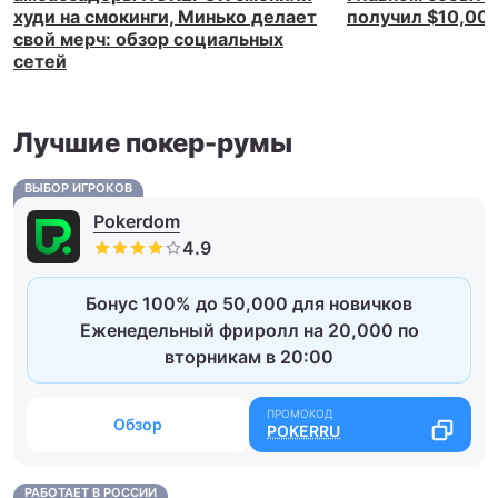
худи на смокинги, Минько делает
получил $10,00
свой мерч: обзор социальных
сетей
Лучшие покер-румы
ВЫБОР ИГРОКОВ
Pokerdom
Бонус 100% до 50,000 для новичков
Еженедельный фриролл на 20,000 по
вторникам в 20:00
Обзор
POKERRU
РАБОТАЕТ В РОССИИ