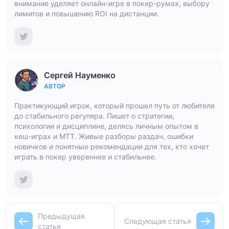
внимание уделяет онлайн-игре в покер-румах, выбору
лимитов и повышению ROI на дистанции.
Сергей Науменко
АВТОР
Практикующий игрок, который прошел путь от любителя
до стабильного регуляра. Пишет о стратегии,
психологии и дисциплине, делясь личным опытом в
кеш-играх и МТТ. Живые разборы раздач, ошибки
новичков и понятные рекомендации для тех, кто хочет
играть в покер увереннее и стабильнее.
Предыдущая
Следующая статья
статья