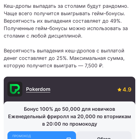
Кеш-дропы выпадать за столами будут рандомно.
Чаще всего получится выигрывать гейм-бонусы.
Вероятность их выпадения составляет до 49%.
Полученные гейм-бонусы можно использовать за
столами с любой дисциплиной.
Вероятность выпадения кеш-дропов с выплатой
денег составляет до 25%. Максимальная сумма,
которую получится выиграть ― 7,500 ₽.
Pokerdom
Бонус 100% до 50,000 для новичков
Еженедельный фриролл на 20,000 по вторникам
в 20:00 по промокоду
Обзор