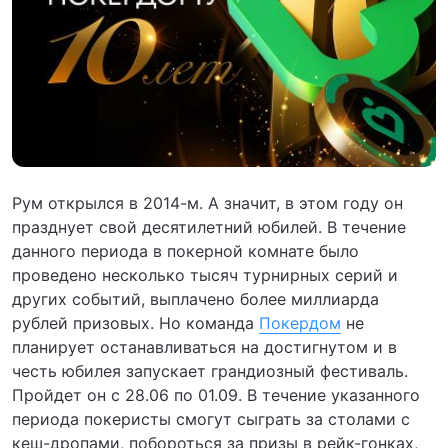
Рум открылся в 2014-м. А значит, в этом году он
празднует свой десятилетний юбилей. В течение
данного периода в покерной комнате было
проведено несколько тысяч турнирных серий и
других событий, выплачено более миллиарда
рублей призовых. Но команда
Покердом
не
планирует останавливаться на достигнутом и в
честь юбилея запускает грандиозный фестиваль.
Пройдет он с 28.06 по 01.09. В течение указанного
периода покеристы смогут сыграть за столами с
кеш-дропами, побороться за призы в рейк-гонках,