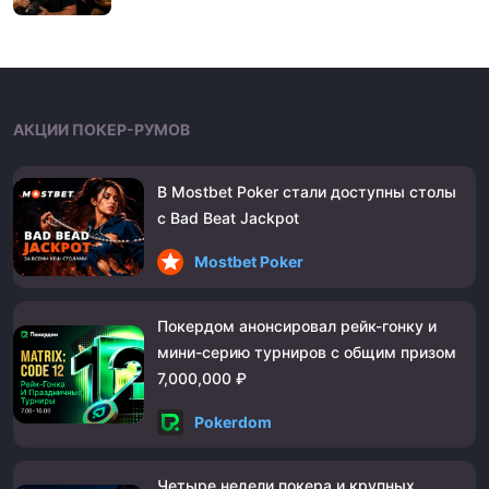
АКЦИИ ПОКЕР-РУМОВ
В Mostbet Poker стали доступны столы
с Bad Beat Jackpot
Mostbet Poker
Покердом анонсировал рейк-гонку и
мини-серию турниров с общим призом
7,000,000 ₽
Pokerdom
Четыре недели покера и крупных