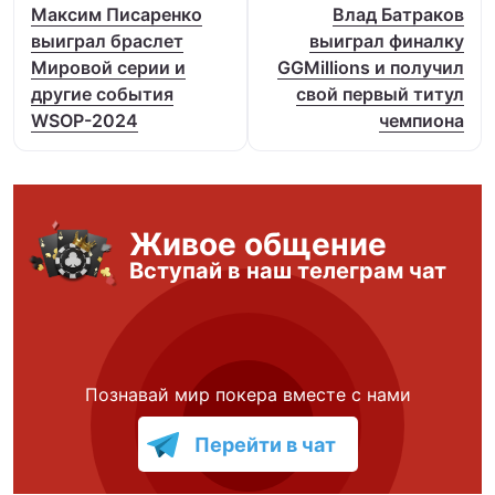
Максим Писаренко
Влад Батраков
выиграл браслет
выиграл финалку
Мировой серии и
GGMillions и получил
другие события
свой первый титул
WSOP-2024
чемпиона
Живое общение
Вступай в наш телеграм чат
Познавай мир покера вместе с нами
Перейти в чат