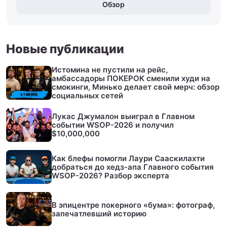
Обзор
Новые публикации
Истомина не пустили на рейс,
амбассадоры ПОКЕРОК сменили худи на
смокинги, Минько делает свой мерч: обзор
социальных сетей
Лукас Джумалон выиграл в Главном
событии WSOP-2026 и получил
$10,000,000
Как блефы помогли Лаури Сааскилахти
добраться до хедз-апа Главного события
WSOP-2026? Разбор эксперта
В эпицентре покерного «бума»: фотограф,
запечатлевший историю