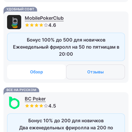
УДОБНЫЙ СОФТ
MobilePokerClub
Бонус 100% до 500 для новичков
Еженедельный фриролл на 50 по пятницам в
20:00
Обзор
Отзывы
ВСЕ НА РУССКОМ
BC Poker
Бонус 10% до 200 для новичков
Два еженедельных фриролла на 200 по