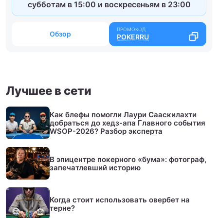
субботам в 15:00 и воскресеньям в 23:00
Обзор
POKERRU
Лучшее в сети
Как блефы помогли Лаури Сааскилахти
добраться до хедз-апа Главного события
WSOP-2026? Разбор эксперта
В эпицентре покерного «бума»: фотограф,
запечатлевший историю
Когда стоит использовать овербет на
терне?