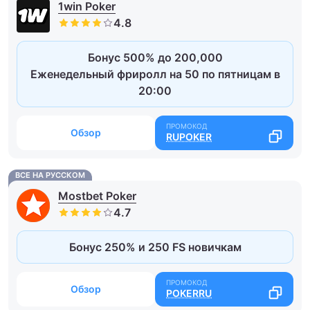
1win Poker
Бонус 500% до 200,000
Еженедельный фриролл на 50 по пятницам в
20:00
Обзор
RUPOKER
ВСЕ НА РУССКОМ
Mostbet Poker
Бонус 250% и 250 FS новичкам
Обзор
POKERRU