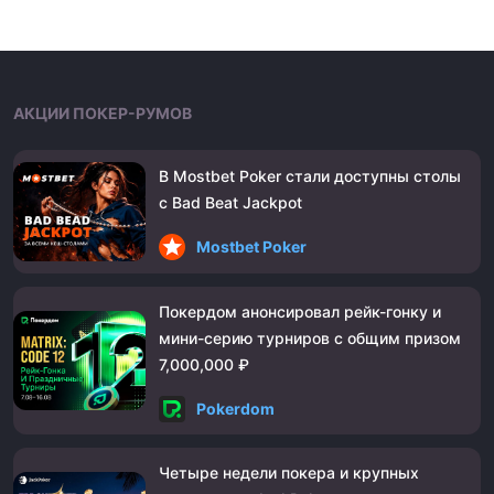
АКЦИИ ПОКЕР-РУМОВ
В Mostbet Poker стали доступны столы
с Bad Beat Jackpot
Mostbet Poker
Покердом анонсировал рейк-гонку и
мини-серию турниров с общим призом
7,000,000 ₽
Pokerdom
Четыре недели покера и крупных