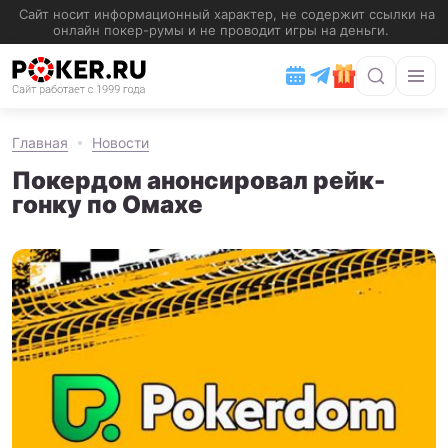
Главная
Новости
Покердом анонсировал рейк-
гонку по Омахе