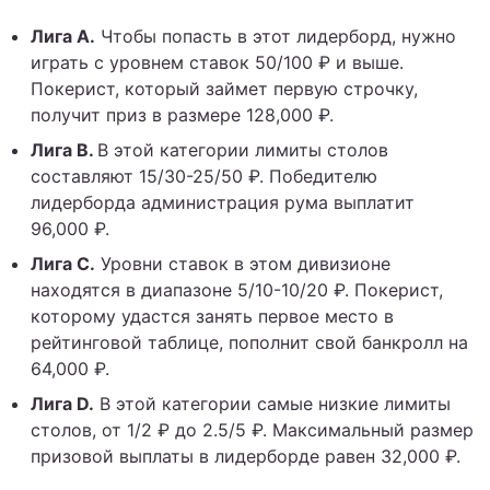
Лига A.
Чтобы попасть в этот лидерборд, нужно
играть с уровнем ставок 50/100 ₽ и выше.
Покерист, который займет первую строчку,
получит приз в размере 128,000 ₽.
Лига B.
В этой категории лимиты столов
составляют 15/30-25/50 ₽. Победителю
лидерборда администрация рума выплатит
96,000 ₽.
Лига C.
Уровни ставок в этом дивизионе
находятся в диапазоне 5/10-10/20 ₽. Покерист,
которому удастся занять первое место в
рейтинговой таблице, пополнит свой банкролл на
64,000 ₽.
Лига D.
В этой категории самые низкие лимиты
столов, от 1/2 ₽ до 2.5/5 ₽. Максимальный размер
призовой выплаты в лидерборде равен 32,000 ₽.