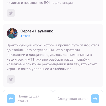
лимитов и повышению ROI на дистанции.
Сергей Науменко
АВТОР
Практикующий игрок, который прошел путь от любителя
до стабильного регуляра. Пишет о стратегии,
психологии и дисциплине, делясь личным опытом в
кеш-играх и МТТ. Живые разборы раздач, ошибки
новичков и понятные рекомендации для тех, кто хочет
играть в покер увереннее и стабильнее.
Предыдущая
Следующая статья
статья