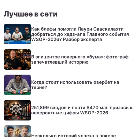
Лучшее в сети
Как блефы помогли Лаури Сааскилахти
добраться до хедз-апа Главного события
WSOP-2026? Разбор эксперта
В эпицентре покерного «бума»: фотограф,
запечатлевший историю
Когда стоит использовать овербет на
терне?
251,899 входов и почти $470 млн призовых:
невероятные цифры WSOP-2026
Несколько историй успеха в покере