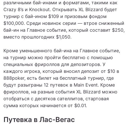
различными бай-инами и форматами, такими как
Crazy 8’s и Knockout. Открывать XL Blizzard будет
турнир с бай-ином $109 и призовым фондом
$100,000. Среди новинок серии — втрое сниженный
бай-ин на Главное событие, который составит $250,
вместо прошлогодних $1,050.
Кроме уменьшенного бай-ина на Главное событие,
на турнир можно пройти бесплатно с помощью
специальных фрироллов для депозиторов. У
каждого игрока, который вносил депозит от $10 в
888poker, есть билет на бесплатный турнир, где
будут разыграны 12 путевок в Main Event. Кроме
фрироллов, на разные события XL Blizzard можно
отобраться с десятков сателлитов, стартовая
сумма которых начинается от $0.01.
Путевка в Лас-Вегас