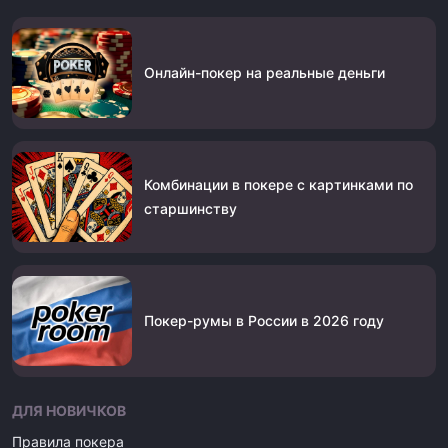
Онлайн-покер на реальные деньги
Комбинации в покере с картинками по
старшинству
Покер-румы в России в 2026 году
ДЛЯ НОВИЧКОВ
Правила покера