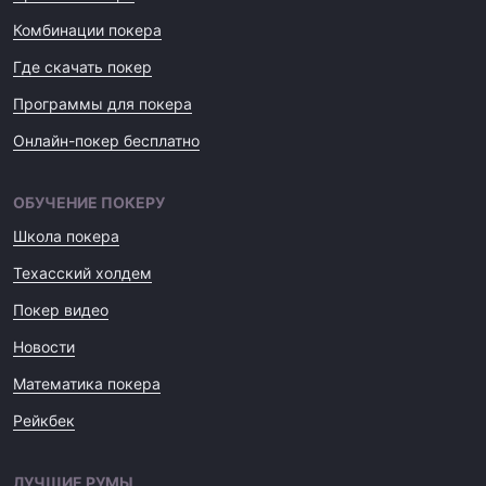
Комбинации покера
Где скачать покер
Программы для покера
Онлайн-покер бесплатно
ОБУЧЕНИЕ ПОКЕРУ
Школа покера
Техасский холдем
Покер видео
Новости
Математика покера
Рейкбек
ЛУЧШИЕ РУМЫ