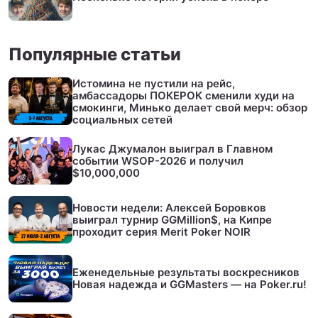
Популярные статьи
Истомина не пустили на рейс,
амбассадоры ПОКЕРОК сменили худи на
смокинги, Минько делает свой мерч: обзор
социальных сетей
Лукас Джумалон выиграл в Главном
событии WSOP-2026 и получил
$10,000,000
Новости недели: Алексей Боровков
выиграл турнир GGMillion$, на Кипре
проходит серия Merit Poker NOIR
Еженедельные результаты воскресников
Новая надежда и GGMasters — на Poker.ru!