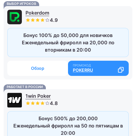
ВЫБОР ИГРОКОВ
Pokerdom
Бонус 100% до 50,000 для новичков
Еженедельный фриролл на 20,000 по
вторникам в 20:00
Обзор
POKERRU
РАБОТАЕТ В РОССИИ
1win Poker
Бонус 500% до 200,000
Еженедельный фриролл на 50 по пятницам в
20:00