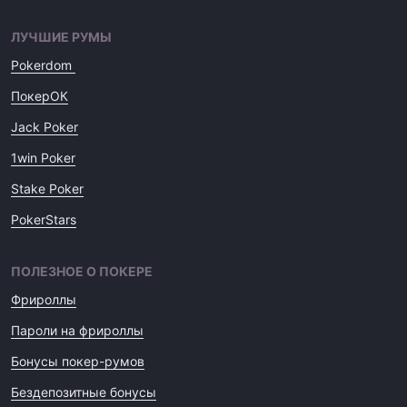
ЛУЧШИЕ РУМЫ
Pokerdom
ПокерОК
Jack Poker
1win Poker
Stake Poker
PokerStars
ПОЛЕЗНОЕ О ПОКЕРЕ
Фрироллы
Пароли на фрироллы
Бонусы покер-румов
Бездепозитные бонусы