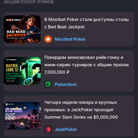
АКЦИИ ПОКЕР-РУМОВ
В Mostbet Poker стали доступны столы
с Bad Beat Jackpot
Mostbet Poker
Покердом анонсировал рейк-гонку и
мини-серию турниров с общим призом
7,000,000 ₽
Pokerdom
Четыре недели покера и крупных
призовых: в JackPoker проходит
Summer Slam Series на $5,000,000
JackPoker