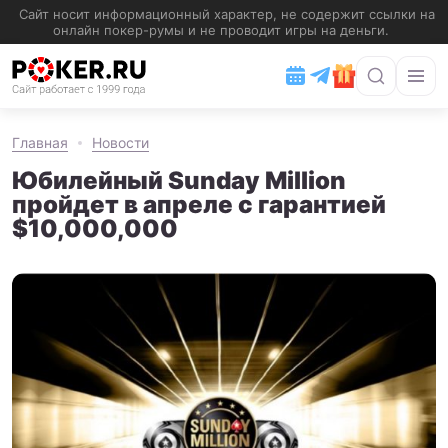
Главная
Новости
Юбилейный Sunday Million
пройдет в апреле с гарантией
$10,000,000