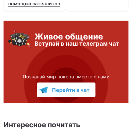
помощью сателлитов
Живое общение
Вступай в наш телеграм чат
Познавай мир покера вместе с нами
Перейти в чат
Интересное почитать