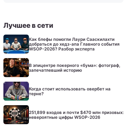
Лучшее в сети
Как блефы помогли Лаури Сааскилахти
добраться до хедз-апа Главного события
WSOP-2026? Разбор эксперта
В эпицентре покерного «бума»: фотограф,
запечатлевший историю
Когда стоит использовать овербет на
терне?
251,899 входов и почти $470 млн призовых:
невероятные цифры WSOP-2026