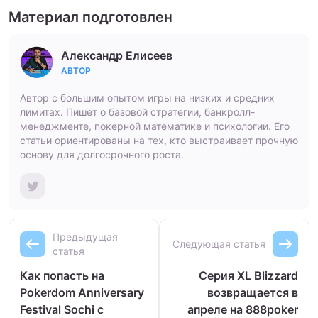
Материал подготовлен
Александр Елисеев
АВТОР
Автор с большим опытом игры на низких и средних
лимитах. Пишет о базовой стратегии, банкролл-
менеджменте, покерной математике и психологии. Его
статьи ориентированы на тех, кто выстраивает прочную
основу для долгосрочного роста.
Предыдущая
Следующая статья
статья
Как попасть на
Серия XL Blizzard
Pokerdom Anniversary
возвращается в
Festival Sochi с
апреле на 888poker