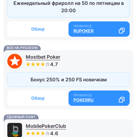
Еженедельный фриролл на 50 по пятницам в
20:00
Обзор
RUPOKER
ВСЕ НА РУССКОМ
Mostbet Poker
Бонус 250% и 250 FS новичкам
Обзор
POKERRU
УДОБНЫЙ СОФТ
MobilePokerClub