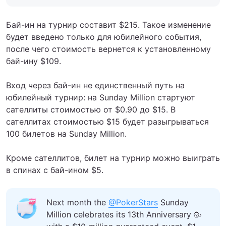
Бай-ин на турнир составит $215. Такое изменение
будет введено только для юбилейного события,
после чего стоимость вернется к установленному
бай-ину $109.
Вход через бай-ин не единственный путь на
юбилейный турнир: на Sunday Million стартуют
сателлиты стоимостью от $0.90 до $15. В
сателлитах стоимостью $15 будет разыгрываться
100 билетов на Sunday Million.
Кроме сателлитов, билет на турнир можно выиграть
в спинах с бай-ином $5.
Next month the
@PokerStars
Sunday
Million celebrates its 13th Anniversary 🥳