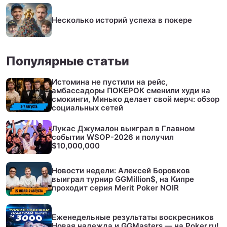
Несколько историй успеха в покере
Популярные статьи
Истомина не пустили на рейс,
амбассадоры ПОКЕРОК сменили худи на
смокинги, Минько делает свой мерч: обзор
социальных сетей
Лукас Джумалон выиграл в Главном
событии WSOP-2026 и получил
$10,000,000
Новости недели: Алексей Боровков
выиграл турнир GGMillion$, на Кипре
проходит серия Merit Poker NOIR
Еженедельные результаты воскресников
Новая надежда и GGMasters — на Poker.ru!