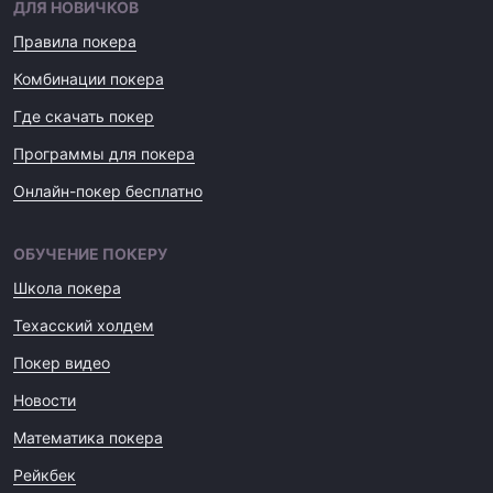
ДЛЯ НОВИЧКОВ
Правила покера
Комбинации покера
Где скачать покер
Программы для покера
Онлайн-покер бесплатно
ОБУЧЕНИЕ ПОКЕРУ
Школа покера
Техасский холдем
Покер видео
Новости
Математика покера
Рейкбек