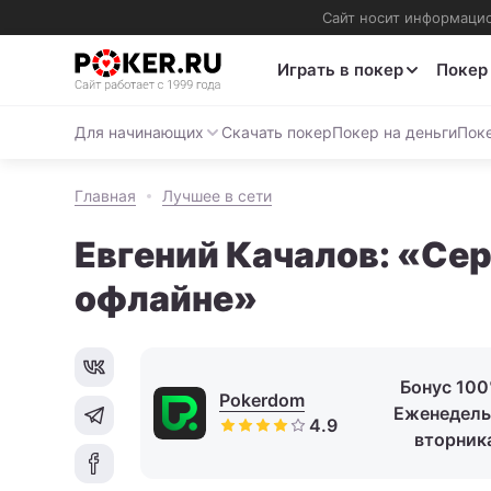
Играть в покер
Покер
Для начинающих
Скачать покер
Покер на деньги
Пок
Главная
Лучшее в сети
Евгений Качалов: «Сер
офлайне»
Бонус 100
Pokerdom
Еженедель
вторник