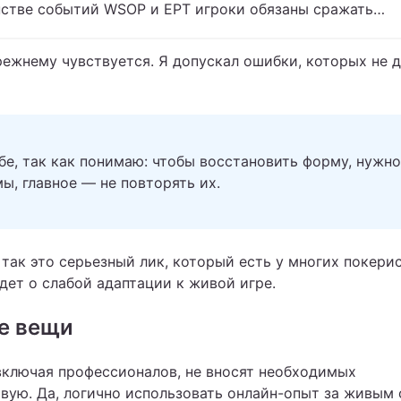
стве событий WSOP и EPT игроки обязаны сражаться
режнему чувствуется. Я допускал ошибки, которых не 
бе, так как понимаю: чтобы восстановить форму, нужно
ы, главное — не повторять их.
 так это серьезный лик, который есть у многих покерис
дет о слабой адаптации к живой игре.
е вещи
 включая профессионалов, не вносят необходимых
вую. Да, логично использовать онлайн-опыт за живым 