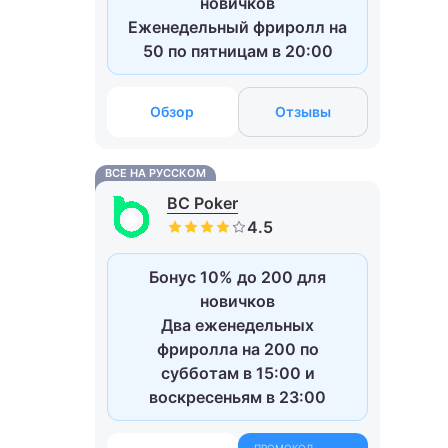
новичков
Еженедельный фриролл на
50 по пятницам в 20:00
Обзор
Отзывы
ВСЕ НА РУССКОМ
BC Poker
Бонус 10% до 200 для
новичков
Два еженедельных
фриролла на 200 по
субботам в 15:00 и
воскресеньям в 23:00