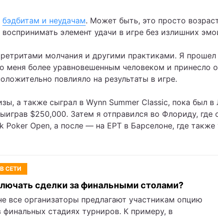
к
бэдбитам и неудачам
. Может быть, это просто возрас
е воспринимать элемент удачи в игре без излишних эмо
 ретритами молчания и другими практиками. Я прошел
ло меня более уравновешенным человеком и принесло 
положительно повлияло на результаты в игре.
зы, а также сыграл в Wynn Summer Classic, пока был в 
выиграв $250,000. Затем я отправился во Флориду, где 
k Poker Open, а после — на EPT в Барселоне, где также
В СЕТИ
ключать сделки за финальными столами?
не все организаторы предлагают участникам опцию
в финальных стадиях турниров. К примеру, в