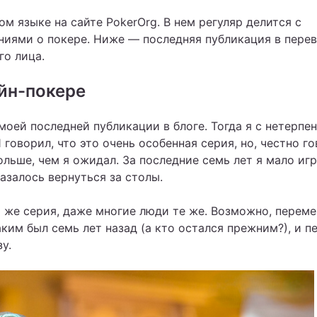
ом языке на сайте PokerOrg. В нем регуляр делится с
иями о покере. Ниже — последняя публикация в перев
го лица.
айн-покере
оей последней публикации в блоге. Тогда я с нетерпе
Я говорил, что это очень особенная серия, но, честно го
льше, чем я ожидал. За последние семь лет я мало игр
азалось вернуться за столы.
а же серия, даже многие люди те же. Возможно, перем
каким был семь лет назад (а кто остался прежним?), и 
у.