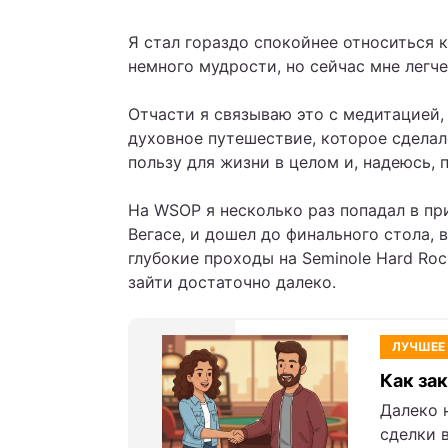
Я стал гораздо спокойнее относиться 
немного мудрости, но сейчас мне легч
Отчасти я связываю это с медитацией,
духовное путешествие, которое сдела
пользу для жизни в целом и, надеюсь, 
На WSOP я несколько раз попадал в при
Вегасе, и дошел до финального стола, 
глубокие проходы на Seminole Hard Roc
зайти достаточно далеко.
ЛУЧШЕЕ 
Как за
Далеко 
сделки 