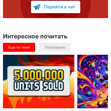
Перейти в чат
Интересное почитать
Еще по теме
Популярное