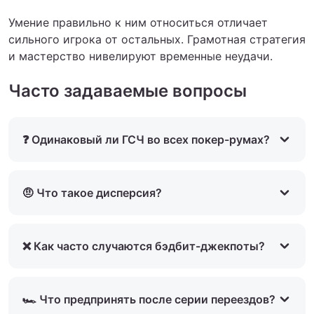
Умение правильно к ним относиться отличает
сильного игрока от остальных. Грамотная стратегия
и мастерство нивелируют временные неудачи.
Часто задаваемые вопросы
❓ Одинаковый ли ГСЧ во всех покер-румах?
🤨 Что такое дисперсия?
❌ Как часто случаются бэдбит-джекпоты?
🏎️ Что предпринять после серии переездов?