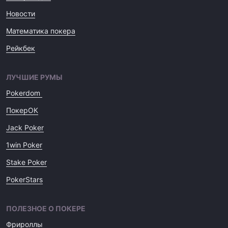
Новости
Математика покера
Рейкбек
ЛУЧШИЕ РУМЫ
Pokerdom
ПокерОК
Jack Poker
1win Poker
Stake Poker
PokerStars
ПОЛЕЗНОЕ О ПОКЕРЕ
Фрироллы