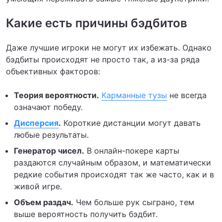
Какие есть причины бэдбитов
Даже лучшие игроки не могут их избежать. Однако
бэдбиты происходят не просто так, а из-за ряда
объективных факторов:
Теория вероятности.
Карманные тузы
не всегда
означают победу.
Дисперсия
.
Короткие дистанции могут давать
любые результаты.
Генератор чисел.
В онлайн-покере карты
раздаются случайным образом, и математически
редкие события происходят так же часто, как и в
живой игре.
Объем раздач.
Чем больше рук сыграно, тем
выше вероятность получить бэдбит.