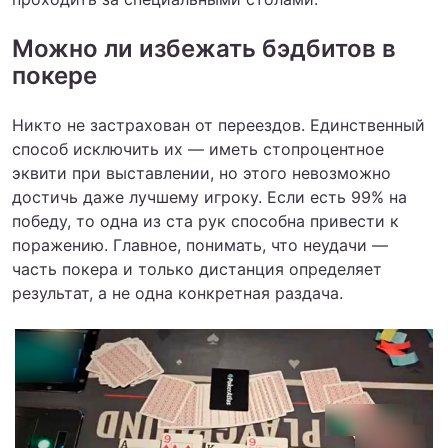
Можно ли избежать бэдбитов в
покере
Никто не застрахован от переездов. Единственный
способ исключить их — иметь стопроцентное
эквити при выставлении, но этого невозможно
достичь даже лучшему игроку. Если есть 99% на
победу, то одна из ста рук способна привести к
поражению. Главное, понимать, что неудачи —
часть покера и только дистанция определяет
результат, а не одна конкретная раздача.