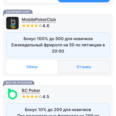
УДОБНЫЙ СОФТ
MobilePokerClub
Бонус 100% до 500 для новичков
Еженедельный фриролл на 50 по пятницам в
20:00
Обзор
Отзывы
ВСЕ НА РУССКОМ
BC Poker
Бонус 10% до 200 для новичков
Два еженедельных фриролла на 200 по