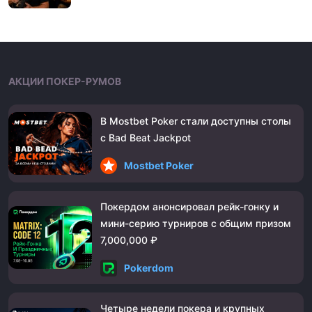
АКЦИИ ПОКЕР-РУМОВ
В Mostbet Poker стали доступны столы
с Bad Beat Jackpot
Mostbet Poker
Покердом анонсировал рейк-гонку и
мини-серию турниров с общим призом
7,000,000 ₽
Pokerdom
Четыре недели покера и крупных