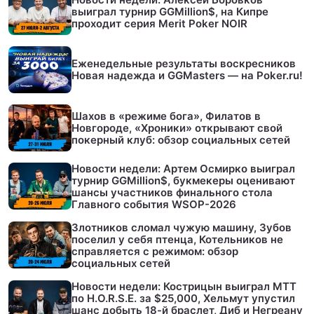
выиграл турнир GGMillion$, на Кипре
проходит серия Merit Poker NOIR
Еженедельные результаты воскресников
Новая надежда и GGMasters — на Poker.ru!
Шахов в «режиме бога», Филатов в
Новгороде, «Хроники» открывают свой
покерный клуб: обзор социальных сетей
Новости недели: Артем Осмирко выиграл
турнир GGMillion$, букмекеры оценивают
шансы участников финального стола
Главного события WSOP-2026
Злотников сломал чужую машину, Зубов
поселил у себя птенца, Котельников не
справляется с режимом: обзор
социальных сетей
Новости недели: Кострицын выиграл МТТ
по H.O.R.S.E. за $25,000, Хельмут упустил
шанс добыть 18-й браслет, Диб и Негреану