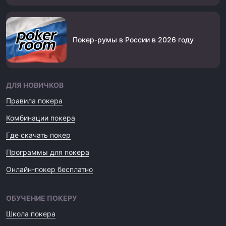
Покер-румы в России в 2026 году
ДЛЯ НОВИЧКОВ
Правила покера
Комбинации покера
Где скачать покер
Программы для покера
Онлайн-покер бесплатно
ОБУЧЕНИЕ ПОКЕРУ
Школа покера