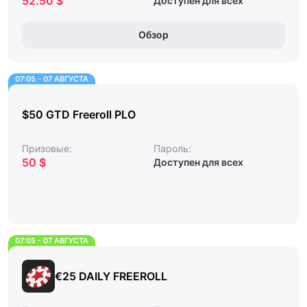
52.50 $
Доступен для всех
Обзор
07:05 - 07 АВГУСТА
$50 GTD Freeroll PLO
Призовые:
Пароль:
50 $
Доступен для всех
07:05 - 07 АВГУСТА
€25 DAILY FREEROLL