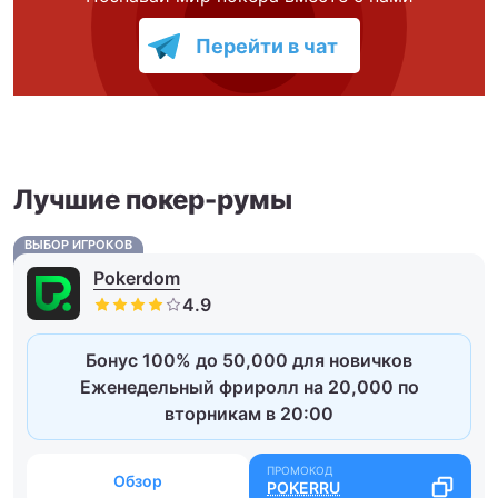
Перейти в чат
Лучшие покер-румы
ВЫБОР ИГРОКОВ
Pokerdom
Бонус 100% до 50,000 для новичков
Еженедельный фриролл на 20,000 по
вторникам в 20:00
Обзор
POKERRU