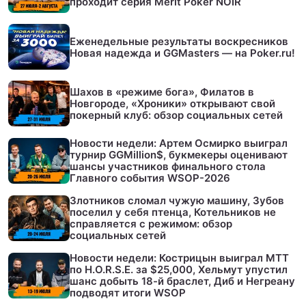
проходит серия Merit Poker NOIR
Еженедельные результаты воскресников
Новая надежда и GGMasters — на Poker.ru!
Шахов в «режиме бога», Филатов в
Новгороде, «Хроники» открывают свой
покерный клуб: обзор социальных сетей
Новости недели: Артем Осмирко выиграл
турнир GGMillion$, букмекеры оценивают
шансы участников финального стола
Главного события WSOP-2026
Злотников сломал чужую машину, Зубов
поселил у себя птенца, Котельников не
справляется с режимом: обзор
социальных сетей
Новости недели: Кострицын выиграл МТТ
по H.O.R.S.E. за $25,000, Хельмут упустил
шанс добыть 18-й браслет, Диб и Негреану
подводят итоги WSOP