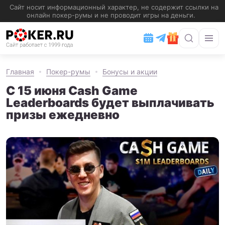
Главная
Покер-румы
Бонусы и акции
С 15 июня Cash Game
Leaderboards будет выплачивать
призы ежедневно