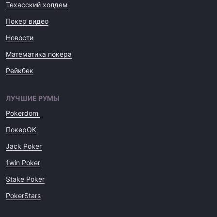
Техасский холдем
Покер видео
Новости
Математика покера
Рейкбек
ЛУЧШИЕ РУМЫ
Pokerdom
ПокерОК
Jack Poker
1win Poker
Stake Poker
PokerStars