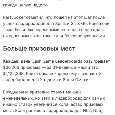
гринду целую неделю.
Partypoker отметил, что пошел на этот шаг после
успеха лидербордов для Spins и Sit & Go. Ранее они
тоже были еженедельными, но после перехода к
ежедневным выплатам стали более популярными.
Больше призовых мест
Каждый день Cash Game Leaderboards разыгрывает
$36,206 призовых — за 31-дневный месяц это
$1,122,368. Рейк-гонка по-прежнему включает 8
лидербордов для Холдема и 8 для Омахи.
Ежедневные призовые станут меньше
еженедельных, но зато в лидербордах для самых
низких ставок увеличится количество призовых
мест. Если раньше в лидербордах для NL2, NL5,