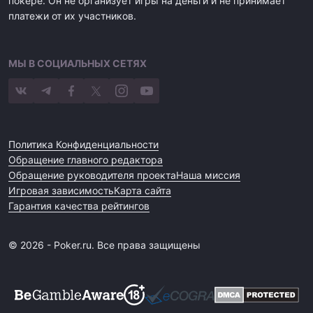
покере. Он не организует игры на деньги и не принимает
платежи от их участников.
МЫ В СОЦИАЛЬНЫХ СЕТЯХ
Политика Конфиденциальности
Обращение главного редактора
Обращение руководителя проекта
Наша миссия
Игровая зависимость
Карта сайта
Гарантия качества рейтингов
© 2026 - Poker.ru. Все права защищены