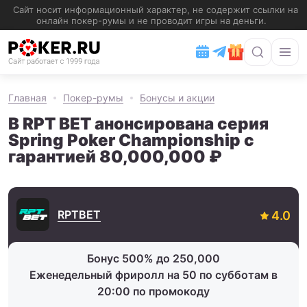
Главная
Покер-румы
Бонусы и акции
В RPT BET анонсирована серия
Spring Poker Championship с
гарантией 80,000,000 ₽
RPTBET
Бонус 500% до 250,000
Еженедельный фриролл на 50 по субботам в
20:00 по промокоду