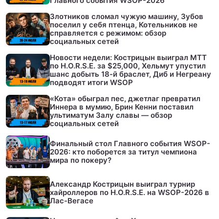
Главного события WSOP-2026
Злотников сломал чужую машину, Зубов
поселил у себя птенца, Котельников не
справляется с режимом: обзор
социальных сетей
Новости недели: Кострицын выиграл МТТ
по H.O.R.S.E. за $25,000, Хельмут упустил
шанс добыть 18-й браслет, Диб и Негреану
подводят итоги WSOP
«Кота» обыграл пес, джетлаг превратил
Иннера в мумию, Брин Кенни поставил
ультиматум Залу славы — обзор
социальных сетей
Финальный стол Главного события WSOP-
2026: кто поборется за титул чемпиона
мира по покеру?
Александр Кострицын выиграл турнир
хайроллеров по H.O.R.S.E. на WSOP-2026 в
Лас-Вегасе