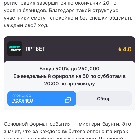
регистрация завершится по окончании 20-го
уровня блайндов. Благодаря такой структуре
участники смогут спокойно и без спешки обдумать
каждый свой ход.
RPTBET
Бонус 500% до 250,000
Еженедельный фриролл на 50 по субботам в
20:00 по промокоду
Обзор
POKERRU
Основной формат события — мистери-баунти. Это
значит, что за каждого выбитого оппонента игрок
получает случайное вознаграждение. Призовой