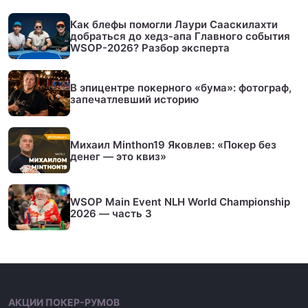
Как блефы помогли Лаури Сааскилахти
добраться до хедз-апа Главного события
WSOP-2026? Разбор эксперта
В эпицентре покерного «бума»: фотограф,
запечатлевший историю
Михаил Minthon19 Яковлев: «Покер без
денег — это квиз»
WSOP Main Event NLH World Championship
2026 — часть 3
АКЦИИ ПОКЕР-РУМОВ