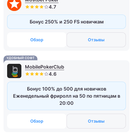
Бонус 250% и 250 FS новичкам
Обзор
Отзывы
УДОБНЫЙ СОФТ
MobilePokerClub
Бонус 100% до 500 для новичков
Еженедельный фриролл на 50 по пятницам в
20:00
Обзор
Отзывы