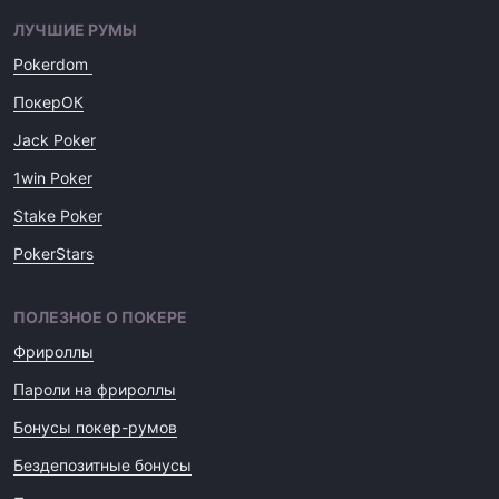
ЛУЧШИЕ РУМЫ
Pokerdom
ПокерОК
Jack Poker
1win Poker
Stake Poker
PokerStars
ПОЛЕЗНОЕ О ПОКЕРЕ
Фрироллы
Пароли на фрироллы
Бонусы покер-румов
Бездепозитные бонусы