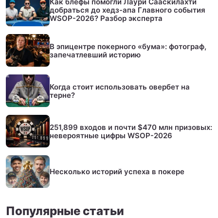
Как блефы помогли Лаури Сааскилахти
добраться до хедз-апа Главного события
WSOP-2026? Разбор эксперта
В эпицентре покерного «бума»: фотограф,
запечатлевший историю
Когда стоит использовать овербет на
терне?
251,899 входов и почти $470 млн призовых:
невероятные цифры WSOP-2026
Несколько историй успеха в покере
Популярные статьи