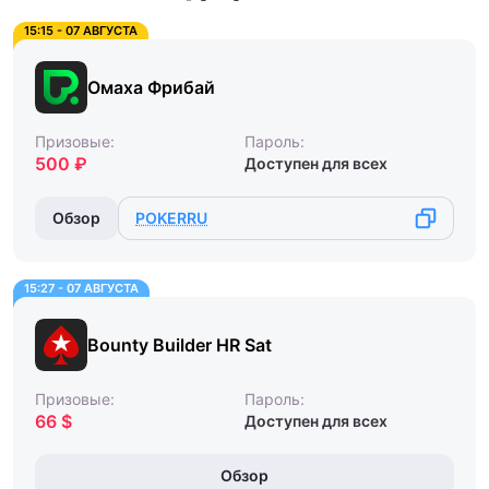
15:15 - 07 АВГУСТА
Омаха Фрибай
Призовые:
Пароль:
500 ₽
Доступен для всех
Обзор
POKERRU
15:27 - 07 АВГУСТА
Bounty Builder HR Sat
Призовые:
Пароль:
66 $
Доступен для всех
Обзор