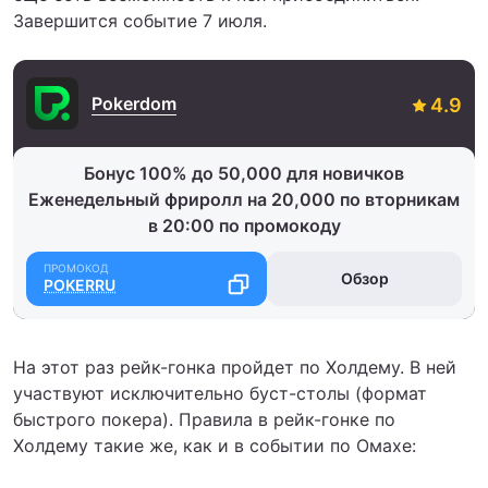
Завершится событие 7 июля.
Pokerdom
Бонус 100% до 50,000 для новичков
Еженедельный фриролл на 20,000 по вторникам
в 20:00 по промокоду
Обзор
POKERRU
На этот раз рейк-гонка пройдет по Холдему. В ней
участвуют исключительно буст-столы (формат
быстрого покера). Правила в рейк-гонке по
Холдему такие же, как и в событии по Омахе: