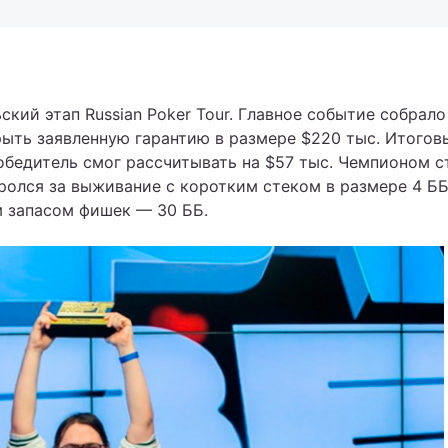
кий этап Russian Poker Tour. Главное событие собрало
рыть заявленную гарантию в размере $220 тыс. Итогов
победитель смог рассчитывать на $57 тыс. Чемпионом с
ролся за выживание с коротким стеком в размере 4 ББ,
м запасом фишек — 30 ББ.