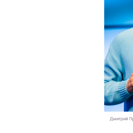
Дмитрий П