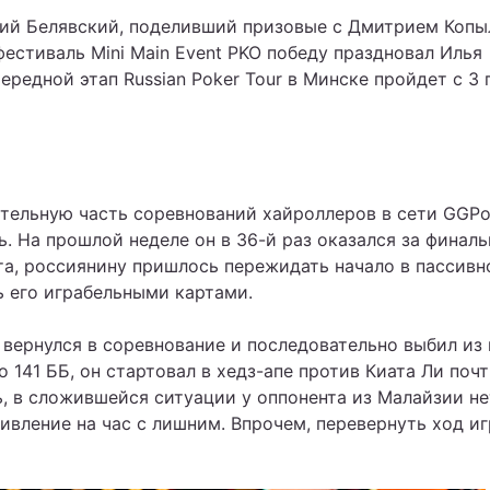
ений Белявский, поделивший призовые с Дмитрием Копы
естиваль Mini Main Event PKO победу праздновал Илья
редной этап Russian Poker Tour в Минске пройдет с 3 
тельную часть соревнований хайроллеров в сети GGPo
. На прошлой неделе он в 36-й раз оказался за финал
та, россиянину пришлось пережидать начало в пассив
ь его играбельными картами.
вернулся в соревнование и последовательно выбил из 
 141 ББ, он стартовал в хедз-апе против Киата Ли почт
, в сложившейся ситуации у оппонента из Малайзии не
ивление на час с лишним. Впрочем, перевернуть ход иг