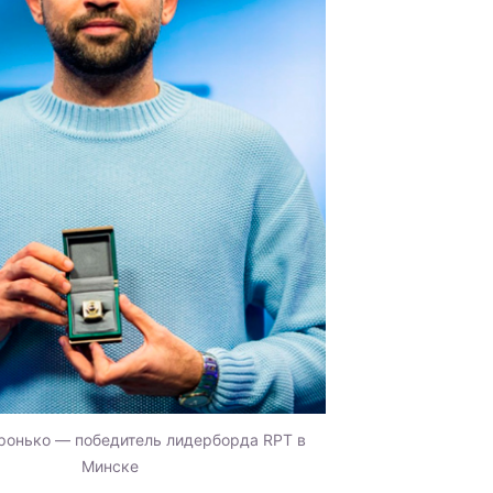
ронько — победитель лидерборда RPT в
Минске