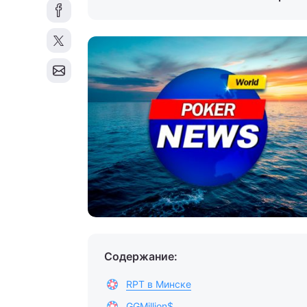
Содержание:
RPT в Минске
GGMillion$