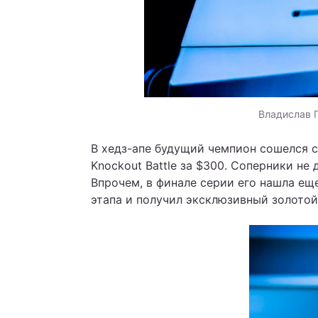
Владислав 
В хедз-апе будущий чемпион сошелся с
Knockout Battle за $300. Соперники не
Впрочем, в финале серии его нашла ещ
этапа и получил эксклюзивный золотой