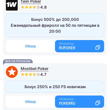
1win Poker
Бонус 500% до 200,000
Еженедельный фриролл на 50 по пятницам в
20:00
Обзор
RUPOKER
ВСЕ НА РУССКОМ
Mostbet Poker
Бонус 250% и 250 FS новичкам
Обзор
POKERRU