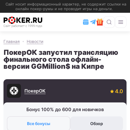
Главная
Новости
ПокерОК запустил трансляцию
финального стола офлайн-
версии GGMillion$ на Кипре
ПокерОК
Бонус 100% до 600 для новичков
Все бонусы
Обзор