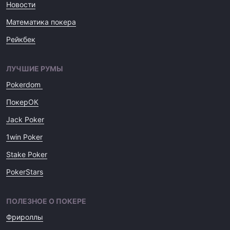
Новости
Математика покера
Рейкбек
ЛУЧШИЕ РУМЫ
Pokerdom
ПокерОК
Jack Poker
1win Poker
Stake Poker
PokerStars
ПОЛЕЗНОЕ О ПОКЕРЕ
Фрироллы