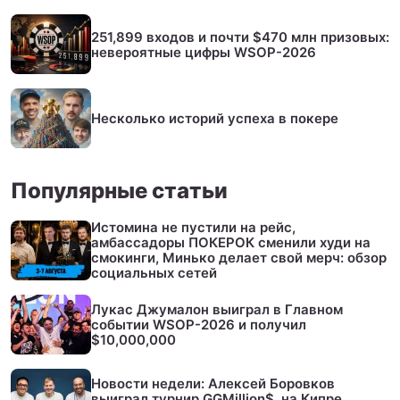
251,899 входов и почти $470 млн призовых:
невероятные цифры WSOP-2026
Несколько историй успеха в покере
Популярные статьи
Истомина не пустили на рейс,
амбассадоры ПОКЕРОК сменили худи на
смокинги, Минько делает свой мерч: обзор
социальных сетей
Лукас Джумалон выиграл в Главном
событии WSOP-2026 и получил
$10,000,000
Новости недели: Алексей Боровков
выиграл турнир GGMillion$, на Кипре