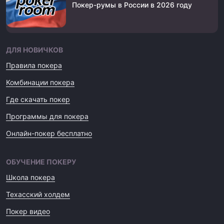
Покер-румы в России в 2026 году
ДЛЯ НОВИЧКОВ
Правила покера
Комбинации покера
Где скачать покер
Программы для покера
Онлайн-покер бесплатно
ОБУЧЕНИЕ ПОКЕРУ
Школа покера
Техасский холдем
Покер видео