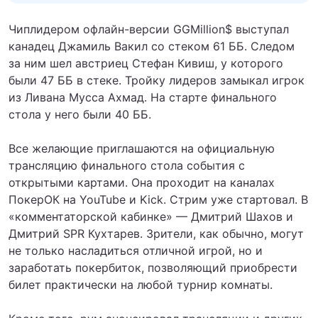
Чиплидером офлайн-версии GGMillion$ выступал
канадец Джамиль Вакил со стеком 61 ББ. Следом
за ним шел австриец Стефан Кивиш, у которого
были 47 ББ в стеке. Тройку лидеров замыкал игрок
из Ливана Мусса Ахмад. На старте финального
стола у него были 40 ББ.
Все желающие приглашаются на официальную
трансляцию финального стола события с
открытыми картами. Она проходит на каналах
ПокерОК на YouTube и Kick. Стрим уже стартовал. В
«комментаторской кабинке» — Дмитрий Шахов и
Дмитрий SPR Кухтарев. Зрители, как обычно, могут
не только насладиться отличной игрой, но и
заработать покербиток, позволяющий приобрести
билет практически на любой турнир комнаты.