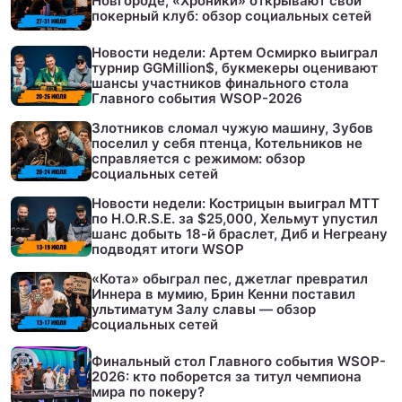
Новгороде, «Хроники» открывают свой
покерный клуб: обзор социальных сетей
Новости недели: Артем Осмирко выиграл
турнир GGMillion$, букмекеры оценивают
шансы участников финального стола
Главного события WSOP-2026
Злотников сломал чужую машину, Зубов
поселил у себя птенца, Котельников не
справляется с режимом: обзор
социальных сетей
Новости недели: Кострицын выиграл МТТ
по H.O.R.S.E. за $25,000, Хельмут упустил
шанс добыть 18-й браслет, Диб и Негреану
подводят итоги WSOP
«Кота» обыграл пес, джетлаг превратил
Иннера в мумию, Брин Кенни поставил
ультиматум Залу славы — обзор
социальных сетей
Финальный стол Главного события WSOP-
2026: кто поборется за титул чемпиона
мира по покеру?