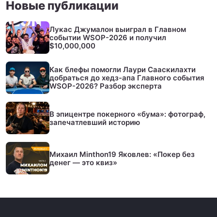
Новые публикации
Лукас Джумалон выиграл в Главном
событии WSOP-2026 и получил
$10,000,000
Как блефы помогли Лаури Сааскилахти
добраться до хедз-апа Главного события
WSOP-2026? Разбор эксперта
В эпицентре покерного «бума»: фотограф,
запечатлевший историю
Михаил Minthon19 Яковлев: «Покер без
денег — это квиз»