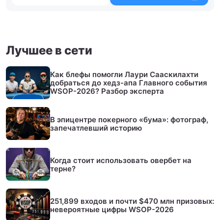
Лучшее в сети
Как блефы помогли Лаури Сааскилахти
добраться до хедз-апа Главного события
WSOP-2026? Разбор эксперта
В эпицентре покерного «бума»: фотограф,
запечатлевший историю
Когда стоит использовать овербет на
терне?
251,899 входов и почти $470 млн призовых:
невероятные цифры WSOP-2026