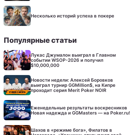
Несколько историй успеха в покере
Популярные статьи
Лукас Джумалон выиграл в Главном
событии WSOP-2026 и получил
$10,000,000
Новости недели: Алексей Боровков
выиграл турнир GGMillion$, на Кипре
проходит серия Merit Poker NOIR
Еженедельные результаты воскресников
Новая надежда и GGMasters — на Poker.ru!
Шахов в «режиме бога», Филатов в